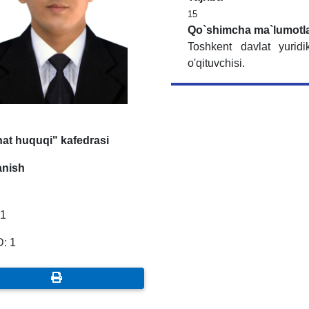
15
Qo`shimcha ma`lumotl
Toshkent davlat yuridi
o'qituvchisi.
at huquqi" kafedrasi
anish
 1
: 1