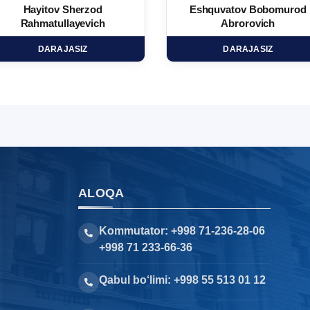
Hayitov Sherzod
Eshquvatov Bobomurod
Rahmatullayevich
Abrorovich
DARAJASIZ
DARAJASIZ
ALOQA
Kommutator: +998 71-236-28-06
+998 71 233-66-36
Qabul bo‘limi: +998 55 513 01 12