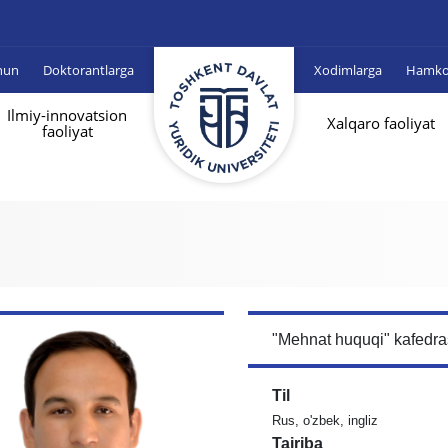
hun
Doktorantlarga
Xodimlarga
Hamkor
Ilmiy-innovatsion
Xalqaro faoliyat
faoliyat
"Mehnat huquqi" kafedra
Til
Rus, o'zbek, ingliz
Tajriba