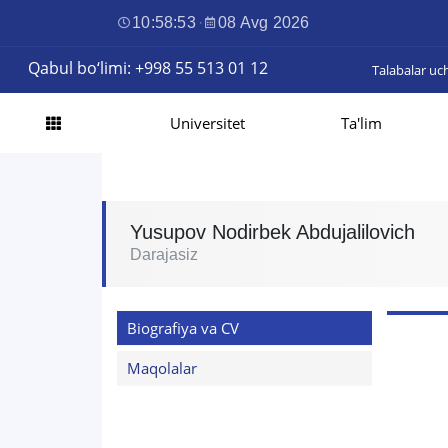
10:58:54
·
08 Avg 2026
Qabul bo‘limi: +998 55 513 01 12
Talabalar uc
Universitet
Ta'lim
Yusupov Nodirbek Abdujalilovich
Darajasiz
Biografiya va CV
Maqolalar