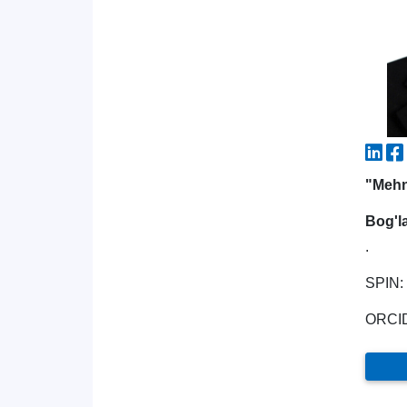
"Mehn
Bog'l
.
SPIN:
ORCID