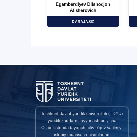
 Ma`rufjon
Egamberdiyev Dilshodjon
minovich
Alisherovich
HD
DARAJASIZ
Toshkent davlat yuridik universiteti (TDYU)
yuridik kadrlarni tayyorlash bo‘yicha
O‘zbekistonda tayanch oliy o‘quv va ilmiy-
uslubiy muassasa hisoblanadi.