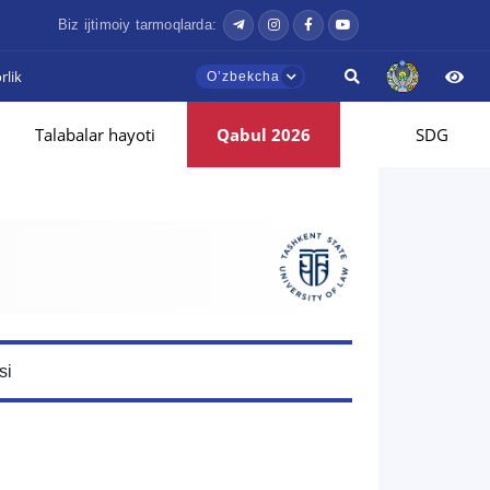
Biz ijtimoiy tarmoqlarda:
lik
Oʼzbekcha
Talabalar hayoti
Qabul 2026
SDG
si