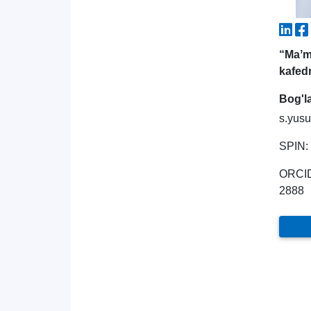
“Maʼm
kafed
Bog'l
s.yus
SPIN: 
ORCID
2888