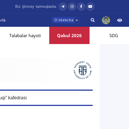
Biz ijtimoiy tarmoqlarda:
lik
Oʼzbekcha
Talabalar hayoti
Qabul 2026
SDG
qi” kafedrasi