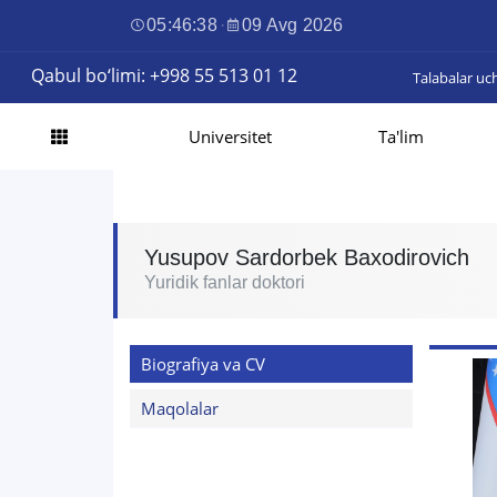
05:46:39
·
09 Avg 2026
Qabul bo‘limi: +998 55 513 01 12
Talabalar uc
Universitet
Ta'lim
Yusupov Sardorbek Baxodirovich
Yuridik fanlar doktori
Biografiya va CV
Maqolalar