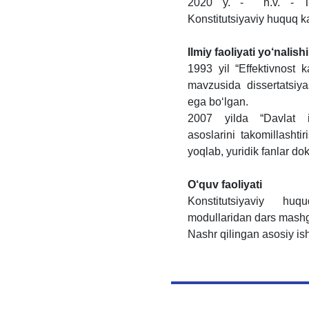
2020 y. - h.v. - Tosh
Konstitutsiyaviy huquq k
Ilmiy faoliyati yo‘nalishi
1993 yil “Effektivnost k
mavzusida dissertatsiya
ega bo‘lgan.
2007 yilda “Davlat ij
asoslarini takomillasht
yoqlab, yuridik fanlar do
O‘quv faoliyati
Konstitutsiyaviy huq
modullaridan dars mashg‘u
Nashr qilingan asosiy ish