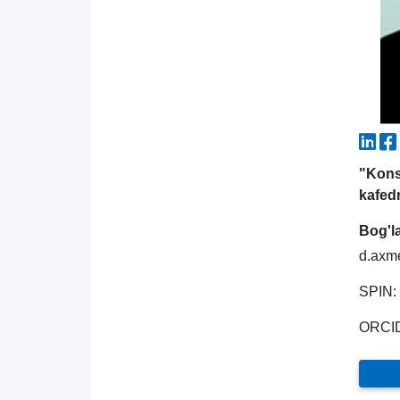
"Kons
kafed
Bog'l
d.axm
SPIN:
ORCI