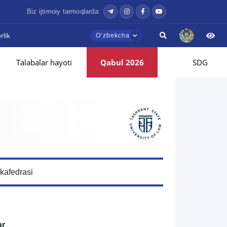
Biz ijtimoiy tarmoqlarda:
lik
Oʼzbekcha
Talabalar hayoti
Qabul 2026
SDG
 kafedrasi
ar