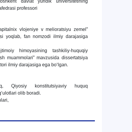
kent davlat yuridik universitetining
afedrasi professori
apitalnix vlojeniye v melioratsiyu zemel”
si yoqlab, fan nomzodi ilmiy darajasiga
timoiy himoyasining tashkiliy-huquqiy
irish muammolari” mavzusida dissertatsiya
ktori ilmiy darajasiga ega bo‘lgan.
uq, Qiyosiy konstitutsiyaviy huquq
lotlari olib boradi.
lari,