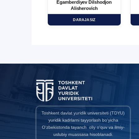
 Ma`rufjon
Egamberdiyev Dilshodjon
minovich
Alisherovich
HD
DARAJASIZ
Toshkent davlat yuridik universiteti (TDYU)
yuridik kadrlarni tayyorlash bo‘yicha
O‘zbekistonda tayanch oliy o‘quv va ilmiy-
uslubiy muassasa hisoblanadi.