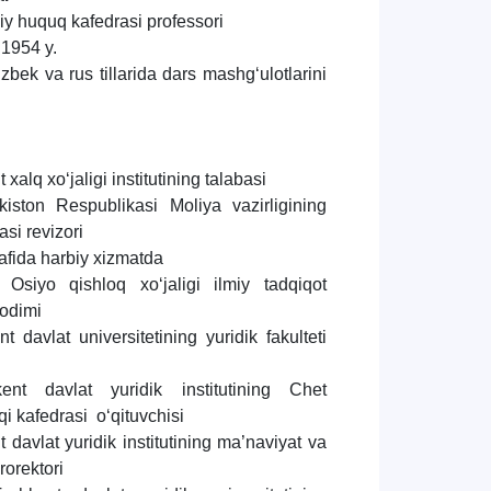
iy huquq kafedrasi professori
.1954 y.
zbek va rus tillarida dars mashg‘ulotlarini
alq xo‘jaligi institutining talabasi
iston Respublikasi Moliya vazirligining
si revizori
afida harbiy xizmatda
Osiyo qishloq xo‘jaligi ilmiy tadqiqot
xodimi
 davlat universitetining yuridik fakulteti
nt davlat yuridik institutining Chet
i kafedrasi o‘qituvchisi
 davlat yuridik institutining ma’naviyat va
rorektori