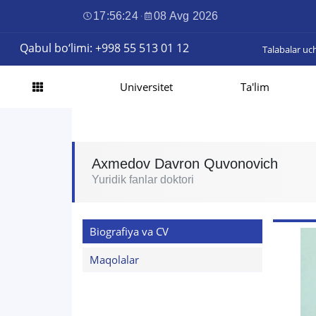
17:56:25
·
08 Avg 2026
Qabul bo‘limi: +998 55 513 01 12
Talabalar uc
Universitet
Ta'lim
Axmedov Davron Quvonovich
Yuridik fanlar doktori
Biografiya va CV
Maqolalar