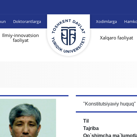
hun
Doktorantlarga
Xodimlarga
Hamkor
Ilmiy-innovatsion
Xalqaro faoliyat
faoliyat
"Konstitutsiyaviy huquq"
Til
Tajriba
Qo`shimcha ma`lumotl