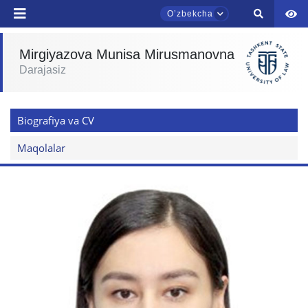
Oʼzbekcha
Mirgiyazova Munisa Mirusmanovna
Darajasiz
TDYU qabul murojaatlari chati
Onlayn
Biografiya va CV
Assalomu alaykum! TDYU qabul murojaatlari
chatiga xush kelibsiz.
Maqolalar
Qabul bo'yicha murojaatlaringizni ushbu
chatda qoldiring.
Mavzuni tanlang — keyin shu mavzudagi aniq
savollar chiqadi:
1. Hujjatlar (bakalavr) (5)
2. Hujjatlar (magistr) (4)
3. Suhbat (bakalavr) (8)
4. Suhbat (magistr) (5)