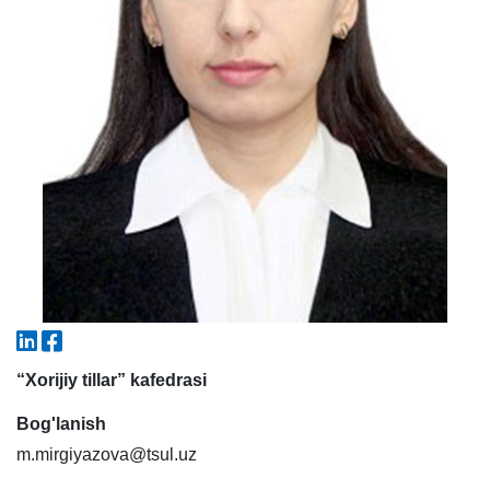
5. To'lov-kontrakt (2)
6. Elektron ariza (16)
7. Call-center (4)
8. Bakalavriat kvotasi (3)
9. Magistratura kvotasi (4)
✉️ Adminga yozish
“Xorijiy tillar” kafedrasi
Bog'lanish
m.mirgiyazova@tsul.uz