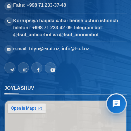
Faks: +998 71 233-37-48
Korrupsiya haqida xabar berish uchun ishonch
telefoni: +998 71 233-42-09 Telegram bot:
@tsul_anticorbot va @tsul_anonimbot
tdyu@exat.uz, info@tsul.uz
e-mail:
JOYLASHUV