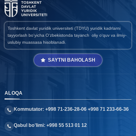
Toshkent davlat yuridik universiteti (TDYU) yuridik kadrlarni
tayyorlash bo‘yicha O‘zbekistonda tayanch oliy o‘quv va ilmiy-
uslubiy muassasa hisoblanadi.
SAYTNI BAHOLASH
ALOQA
Kommutator: +998 71-236-28-06 +998 71 233-66-36
Qabul bo‘limi: +998 55 513 01 12