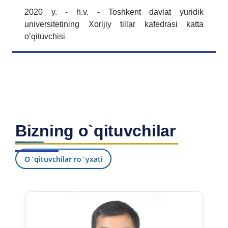
2020 y. - h.v. - Toshkent davlat yuridik
universitetining Xorijiy tillar kafedrasi katta
oʻqituvchisi
Bizning o`qituvchilar
O`qituvchilar ro`yxati