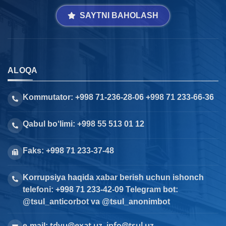
SAYTNI BAHOLASH
ALOQA
Kommutator: +998 71-236-28-06 +998 71 233-66-36
Qabul bo‘limi: +998 55 513 01 12
Faks: +998 71 233-37-48
Korrupsiya haqida xabar berish uchun ishonch
telefoni: +998 71 233-42-09 Telegram bot:
@tsul_anticorbot va @tsul_anonimbot
tdyu@exat.uz, info@tsul.uz
e-mail: