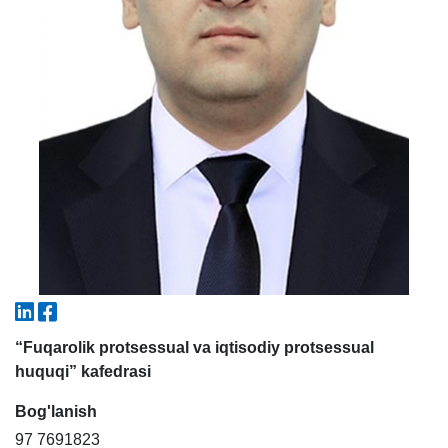
5. To'lov-kontrakt (2)
6. Elektron ariza (16)
7. Call-center (4)
8. Bakalavriat kvotasi (3)
9. Magistratura kvotasi (4)
✉️ Adminga yozish
“Fuqarolik protsessual va iqtisodiy protsessual
huquqi” kafedrasi
Bog'lanish
97 7691823