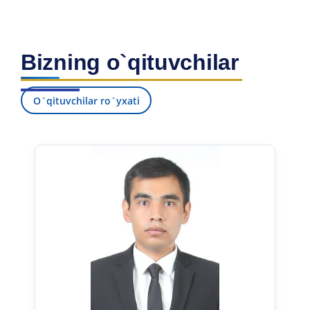
Bizning o`qituvchilar
O`qituvchilar ro`yxati