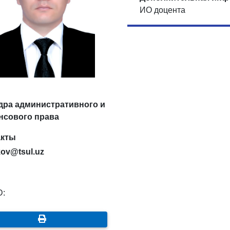
ИО доцента
дра административного и
нсового права
акты
ikov@tsul.uz
D: