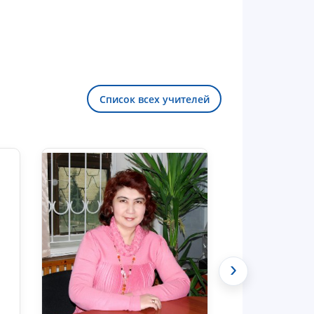
Список всех учителей
Здравствуйте! Добро пожаловать в
чат приёмной комиссии ТГЮУ.
›
Оставляйте здесь свои обращения
по вопросам приёма.
Чат приёмной комиссии ТГЮУ
Онлайн