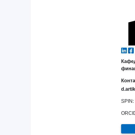
Кафе
фина
Конт
d.art
SPIN:
ORCI