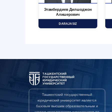
 Маъруфжон
Эгамбердиев Дилшоджон
минович
Алишерович
HD
DARAJASIZ
Ташкентский государственный
юридический университет является
базовым высшим образовательным и
научно-методическим учреждением по