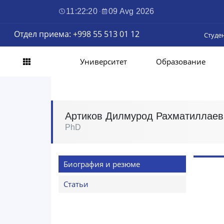
11:22:21
·
09 Avg 2026
Отдел приема: +998 55 513 01 12
Студе
Университет
Образование
Артиков Дилмурод Рахматиллаев
PhD
Биография и резюме
Статьи