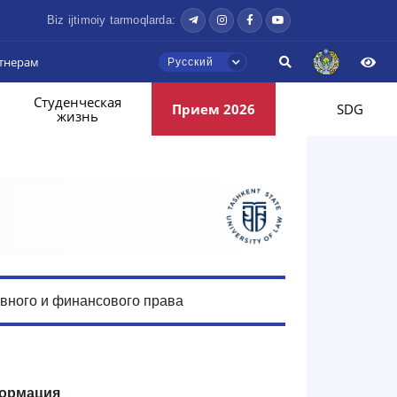
Biz ijtimoiy tarmoqlarda:
тнерам
Русский
Студенческая
Прием 2026
SDG
жизнь
вного и финансового права
ормация