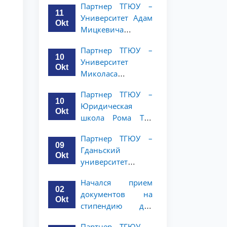
Партнер ТГЮУ –
объявляет
курсов ТГЮУ
11
Университет Адам
программу
Okt
Мицкевича
академической
объявляет
мобильности для
Партнер ТГЮУ –
программу
студентов 2–3
10
Университет
академической
курсов ТГЮУ
Okt
Миколаса
мобильности для
Ромериса
студентов 2–3
Партнер ТГЮУ –
объявляет
курсов ТГЮУ
10
Юридическая
программу
Okt
школа Рома Тре
академической
объявляет о
мобильности для
Партнер ТГЮУ –
программе
студентов 2–3
09
Гданьский
академической
курсов
Okt
университет
мобильности для
объявляет
студентов 2–3
Начался прием
программу
курсов
02
документов на
академической
Okt
стипендию для
мобильности для
магистерской
студентов 2–3
Партнер ТГЮУ –