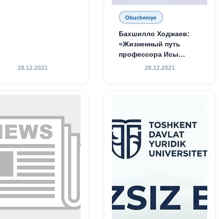
Obucheniye
Бахшилло Ходжаев:
«Жизненный путь
профессора Исы
Хамедова — яркий
28.12.2021
28.12.2021
пример беззаветного
служения науке,
Родине и воспитанию
молодого поколения»