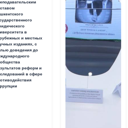
еподавательским
ставом
шкентского
сударственного
идического
иверситета в
рубежных и местных
учных изданиях, с
лью доведения до
ждународного
ообщества
зультатов реформ и
следований в сфере
отиводействия
ррупции