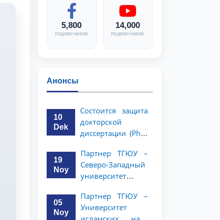
5,800
14,000
подписчиков
подписчиков
Анонсы
Состоится защита
10
докторской
Dek
диссертации (PhD)
Рузигул Xoжиевой
Партнер ТГЮУ –
19
Северо-Западный
Noy
университет
политологии и
Партнер ТГЮУ –
права Китайской
05
Университет
Народной
Noy
исламских наук