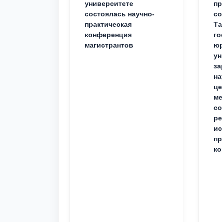
университете
пр
состоялась научно-
со
практическая
Та
конференция
го
магистрантов
юр
ун
за
на
це
ме
с
ре
ис
пр
ко