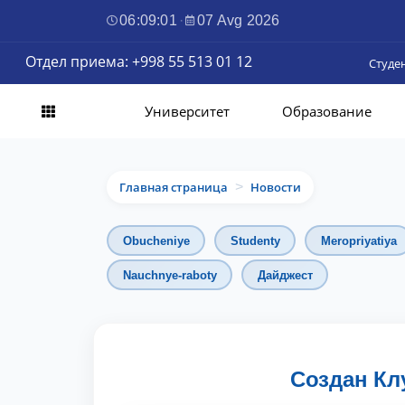
06:09:02
·
07 Avg 2026
Отдел приема: +998 55 513 01 12
Студе
Университет
Образование
Главная страница
Новости
>
Obucheniye
Studenty
Meropriyatiya
Nauchnye-raboty
Дайджест
Создан Кл