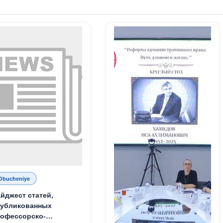
Obucheniye
йджест статей,
публикованных
офессорско-