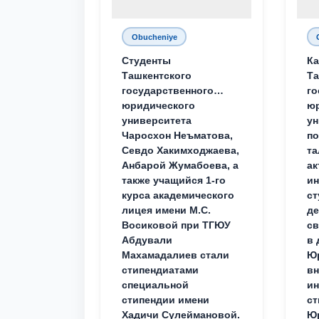
Obucheniye
Студенты
Ка
Ташкентского
Та
государственного
го
юридического
ю
университета
ун
Чаросхон Неъматова,
п
Севдо Хакимходжаева,
та
Анбарой Жумабоева, а
ак
также учащийся 1-го
и
курса академического
ст
лицея имени М.С.
д
Восиковой при ТГЮУ
св
Абдували
в 
Махамадалиев стали
Юр
стипендиатами
вн
специальной
ин
стипендии имени
ст
Хадичи Сулеймановой.
Юр