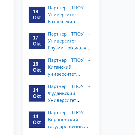
имени Янки
курсов
Партнер ТГЮУ –
Купалы объявляет
18
Университет
программу
Okt
Бахчешехир
академической
объявляет о
мобильности для
Партнер ТГЮУ –
программе
студентов 2-3
17
Университет
академической
курсов ТГЮУ
Okt
Грузии объявляет
мобильности для
программу
студентов 2-3
Партнер ТГЮУ –
академической
курсов
16
Китайский
мобильности для
Okt
университет
студентов 2–3
политических наук
курсов ТГЮУ
Партнер ТГЮУ –
и права объявляет
14
Фуданьский
программу
Okt
Университет
академической
объявляет
мобильности для
Партнер ТГЮУ –
программу
студентов 2–3
14
Воронежский
академической
курсов ТГЮУ
Okt
государственный
мобильности для
университет
студентов 2–3