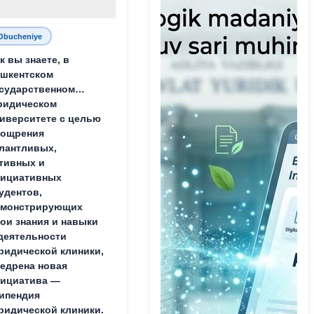
Obucheniye
к вы знаете, в
шкентском
сударственном
ридическом
иверситете с целью
оощрения
лантливых,
тивных и
нициативных
удентов,
емонстрирующих
ои знания и навыки
деятельности
идической клиники,
едрена новая
ициатива —
ипендия
идической клиники.