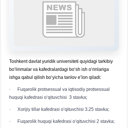
конкретные вопросы:
1. Документы (бакалавр) (5)
2. Документы (магистр) (4)
3. Собеседование (бакалавр) (8)
4. Собеседование (магистр) (5)
5. Стоимость обучения (2)
6. Онлайн-заявки (15)
7. Колл-центр (4)
8. Квота (бакалавриат) (1)
9. Квота (магистратура) (1)
Toshkent davlat yuridik universiteti quyidagi tarkibiy
✉️ Написать администратору
bo‘linmalar va kafedralardagi bo‘sh ish o‘rinlariga
ishga qabul qilish bo‘yicha tanlov e’lon qiladi:
· Fuqarolik protsessual va iqtisodiy protsessual
huquqi kafedrasi o‘qituvchisi 3 stavka;
· Xorijiy tillar kafedrasi o‘qituvchisi 3.25 stavka;
· Fuqarolik huquqi kafedrasi o‘qituvchisi 2 stavka;