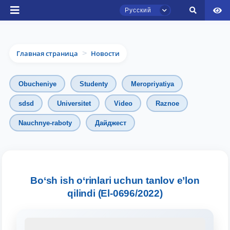
Русский
Главная страница
Новости
>
Obucheniye
Studenty
Meropriyatiya
sdsd
Universitet
Video
Raznoe
Чат приёмной комиссии ТГЮУ
Nauchnye-raboty
Дайджест
Онлайн
Здравствуйте! Добро пожаловать в чат
приёмной комиссии ТГЮУ.
Bo‘sh ish o‘rinlari uchun tanlov e’lon
qilindi (El-0696/2022)
Оставляйте здесь свои обращения по
вопросам приёма.
Выберите тему — затем появятся