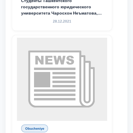
Студенты Ташкентского
государственного юридического
университета Чаросхон Неъматова,
Севдо Хакимходжаева, Анбарой
28.12.2021
Жумабоева, а также учащийся 1-го
курса академического лицея имени
М.С. Восиковой при ТГЮУ Абдували
Махамадалиев стали стипендиатами
специальной стипендии имени
Хадичи Сулеймановой.
Obucheniye