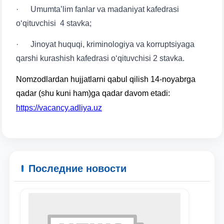
· Umumtaʼlim fanlar va madaniyat kafedrasi
o‘qituvchisi 4 stavka;
· Jinoyat huquqi, kriminologiya va korruptsiyaga
qarshi kurashish kafedrasi o‘qituvchisi 2 stavka.
Nomzodlardan hujjatlarni qabul qilish 14-noyabrga
qadar (shu kuni ham)ga qadar davom etadi:
https://vacancy.adliya.uz
Последние новости
Ваше имя и фамилия