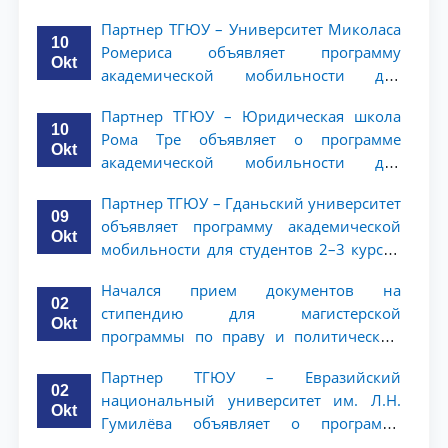
студентов 2–3 курсов ТГЮУ
Партнер ТГЮУ – Университет Миколаса
10
Ромериса объявляет программу
Okt
академической мобильности для
студентов 2–3 курсов
Партнер ТГЮУ – Юридическая школа
10
Рома Тре объявляет о программе
Okt
академической мобильности для
студентов 2–3 курсов
Партнер ТГЮУ – Гданьский университет
09
объявляет программу академической
Okt
мобильности для студентов 2–3 курсов
ТГЮУ
Начался прием документов на
02
стипендию для магистерской
Okt
программы по праву и политическим
наукам в Университете Нагоя
Партнер ТГЮУ – Евразийский
02
национальный университет им. Л.Н.
Okt
Гумилёва объявляет о программе
академической мобильности для