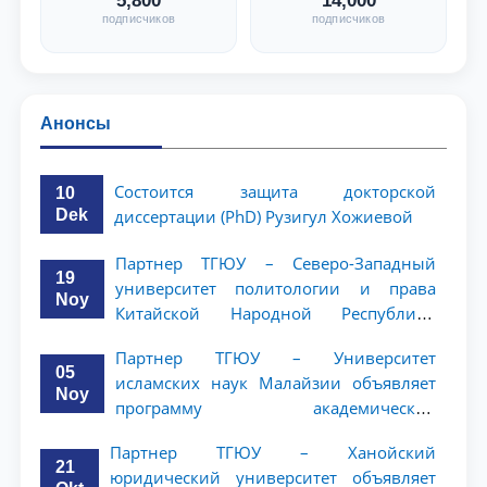
5,800
14,000
подписчиков
подписчиков
Анонсы
Состоится защита докторской
10
Dek
диссертации (PhD) Рузигул Xoжиевой
Партнер ТГЮУ – Северо-Западный
19
университет политологии и права
Noy
Китайской Народной Республики
(NWUPL) объявляет программу
Партнер ТГЮУ – Университет
академической мобильности для
05
исламских наук Малайзии объявляет
студентов 2–3 курсов
Noy
программу академической
мобильности для студентов 2–3 курсов
Партнер ТГЮУ – Ханойский
ТГЮУ
21
юридический университет объявляет