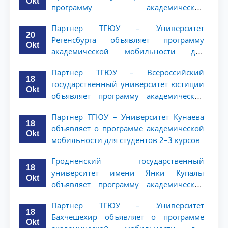
Okt
программу академической
мобильности для студентов 2–3 курсов
Партнер ТГЮУ – Университет
20
Регенсбурга объявляет программу
Okt
академической мобильности для
студентов 2–3 курсов
Партнер ТГЮУ – Всероссийский
18
государственный университет юстиции
Okt
объявляет программу академической
мобильности для студентов 2–3 курсов
Партнер ТГЮУ – Университет Кунаева
ТГЮУ
18
объявляет о программе академической
Okt
мобильности для студентов 2–3 курсов
Гродненский государственный
18
университет имени Янки Купалы
Okt
объявляет программу академической
мобильности для студентов 2-3 курсов
Партнер ТГЮУ – Университет
ТГЮУ
18
Бахчешехир объявляет о программе
Okt