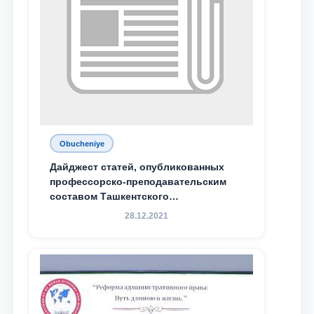
Obucheniye
Дайджест статей, опубликованных
профессорско-преподавательским
составом Ташкентского
государственного юридического
28.12.2021
университета в зарубежных и
местных научных изданиях, с целью
доведения до международного
сообщества результатов реформ и
исследований в сфере
противодействия коррупции