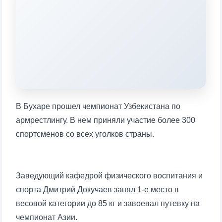
конкретные вопросы:
1. Документы (бакалавр) (5)
2. Документы (магистр) (4)
3. Собеседование (бакалавр) (8)
4. Собеседование (магистр) (5)
5. Стоимость обучения (2)
6. Онлайн-заявки (15)
7. Колл-центр (4)
8. Квота (бакалавриат) (1)
9. Квота (магистратура) (1)
В Бухаре прошел чемпионат Узбекистана по
✉️ Написать администратору
армрестлингу. В нем приняли участие более 300
спортсменов со всех уголков страны.
Заведующий кафедрой физического воспитания и
спорта Дмитрий Докучаев занял 1-е место в
весовой категории до 85 кг и завоевал путевку на
чемпионат Азии.