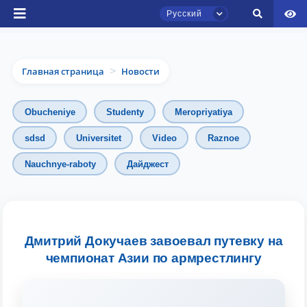
Русский
Главная страница
Новости
>
Obucheniye
Studenty
Meropriyatiya
sdsd
Universitet
Video
Raznoe
Чат приёмной комиссии ТГЮУ
Nauchnye-raboty
Дайджест
Онлайн
Здравствуйте! Добро пожаловать в чат
приёмной комиссии ТГЮУ.
Дмитрий Докучаев завоевал путевку на
чемпионат Азии по армрестлингу
Оставляйте здесь свои обращения по
вопросам приёма.
Выберите тему — затем появятся