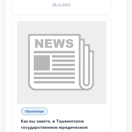
Севдо Хакимходжаева, Анбарой
28.12.2021
Жумабоева, а также учащийся 1-го
курса академического лицея имени
М.С. Восиковой при ТГЮУ Абдували
Махамадалиев стали стипендиатами
специальной стипендии имени
Хадичи Сулеймановой.
Obucheniye
Как вы знаете, в Ташкентском
государственном юридическом