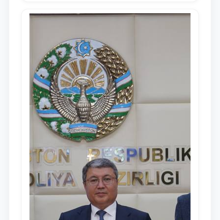
Узбекистан Шавкат Мирзиёев Олий
Мажлису и народу Узбекистана