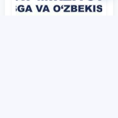
Universitet
Дайджест работ, выполненных в рамках
реализации медиа-плана по доведению
до широкой общественности сути и
содержания задач, определённых в