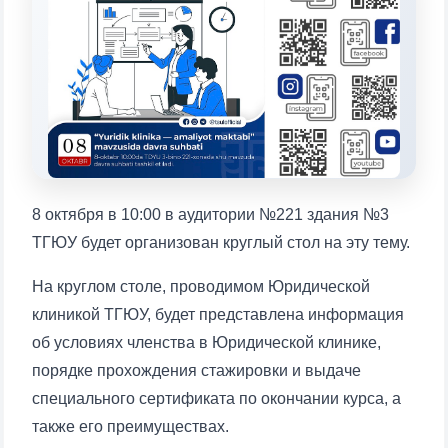
Выберите тему — затем появятся
конкретные вопросы:
1. Документы (бакалавр) (5)
2. Документы (магистр) (4)
3. Собеседование (бакалавр) (8)
4. Собеседование (магистр) (5)
5. Стоимость обучения (2)
6. Онлайн-заявки (15)
7. Колл-центр (4)
8. Квота (бакалавриат) (1)
9. Квота (магистратура) (1)
8 октября в 10:00 в аудитории №221 здания №3
✉️ Написать администратору
ТГЮУ будет организован круглый стол на эту тему.
На круглом столе, проводимом Юридической
клиникой ТГЮУ, будет представлена ​​информация
об условиях членства в Юридической клинике,
порядке прохождения стажировки и выдаче
специального сертификата по окончании курса, а
также его преимуществах.