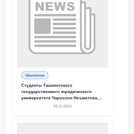
Obucheniye
Студенты Ташкентского
государственного юридического
университета Чаросхон Неъматова,
Севдо Хакимходжаева, Анбарой
28.12.2021
Жумабоева, а также учащийся 1-го
курса академического лицея имени
М.С. Восиковой при ТГЮУ Абдували
Махамадалиев стали стипендиатами