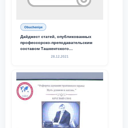
Obucheniye
Дайджест статей, опубликованных
профессорско-преподавательским
составом Ташкентского
государственного юридического
28.12.2021
университета в зарубежных и
местных научных изданиях, с целью
доведения до международного
сообщества результатов реформ и
исследований в сфере
противодействия коррупции