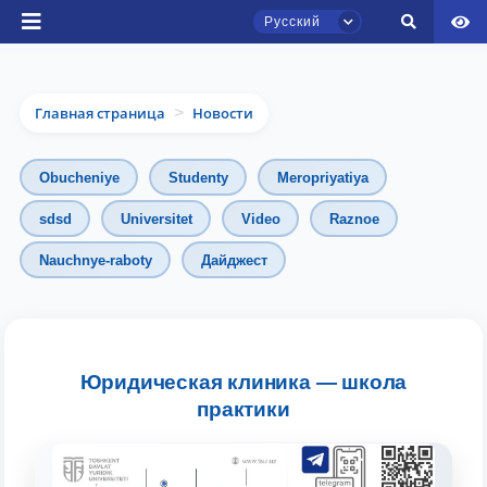
Русский
Главная страница
Новости
>
Obucheniye
Studenty
Meropriyatiya
sdsd
Universitet
Video
Raznoe
Nauchnye-raboty
Дайджест
Чат приёмной комиссии ТГЮУ
Онлайн
Здравствуйте! Добро пожаловать в чат
приёмной комиссии ТГЮУ.
Юридическая клиника — школа
практики
Оставляйте здесь свои обращения по
вопросам приёма.