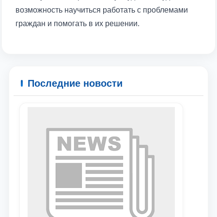
возможность научиться работать с проблемами
граждан и помогать в их решении.
Ваше имя и фамилия
Ваш номер телефона
Почта
Последние новости
отправить