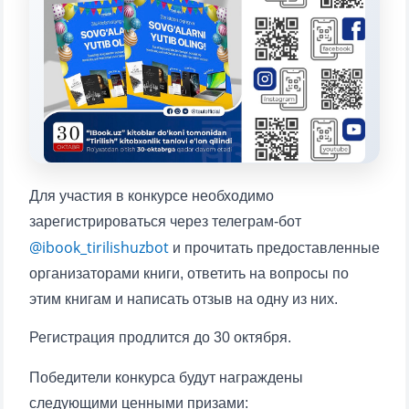
Выберите тему — затем появятся
конкретные вопросы:
1. Документы (бакалавр) (5)
2. Документы (магистр) (4)
3. Собеседование (бакалавр) (8)
4. Собеседование (магистр) (5)
5. Стоимость обучения (2)
6. Онлайн-заявки (15)
7. Колл-центр (4)
8. Квота (бакалавриат) (1)
9. Квота (магистратура) (1)
Для участия в конкурсе необходимо
✉️ Написать администратору
зарегистрироваться через телеграм-бот
@ibook_tirilishuzbot
и прочитать предоставленные
организаторами книги, ответить на вопросы по
этим книгам и написать отзыв на одну из них.
Регистрация продлится до 30 октября.
Победители конкурса будут награждены
следующими ценными призами: