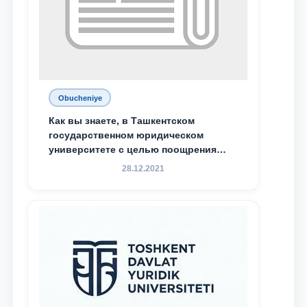
Obucheniye
Как вы знаете, в Ташкентском
государственном юридическом
университете с целью поощрения
талантливых, активных и
28.12.2021
инициативных студентов,
демонстрирующих свои знания и
навыки в деятельности Юридической
клиники, внедрена новая инициатива
— стипендия Юридической клиники.