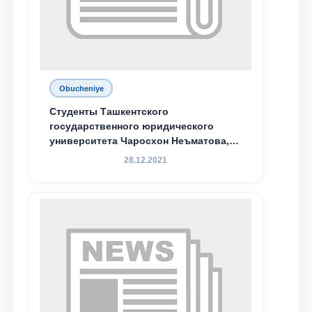
Obucheniye
Студенты Ташкентского
государственного юридического
университета Чаросхон Неъматова,
Севдо Хакимходжаева, Анбарой
28.12.2021
Жумабоева, а также учащийся 1-го
курса академического лицея имени
М.С. Восиковой при ТГЮУ Абдували
Махамадалиев стали стипендиатами
специальной стипендии имени
Хадичи Сулеймановой.