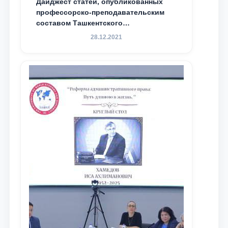
Дайджест статей, опубликованных
профессорско-преподавательским
составом Ташкентского
государственного юридического
28.12.2021
университета в зарубежных и
местных научных изданиях, с целью
доведения до международного
сообщества результатов реформ и
исследований в сфере
противодействия коррупции