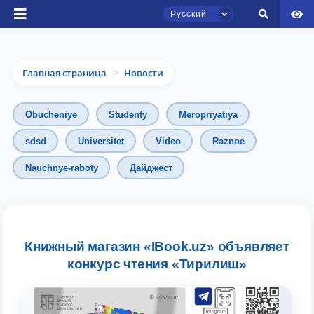
Русский
Главная страница
Новости
>
Obucheniye
Studenty
Meropriyatiya
sdsd
Universitet
Video
Raznoe
Чат приёмной комиссии ТГЮУ
Nauchnye-raboty
Дайджест
Онлайн
Здравствуйте! Добро пожаловать в чат
приёмной комиссии ТГЮУ.
Книжный магазин «IBook.uz» объявляет
конкурс чтения «Тирилиш»
Оставляйте здесь свои обращения по
вопросам приёма.