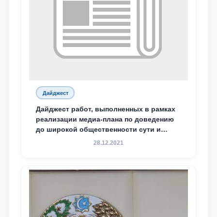
Дайджест
Дайджест работ, выполненных в рамках
реализации медиа-плана по доведению
до широкой общественности сути и
содержания задач, определённых в
28.12.2021
Послании Президента Республики
Узбекистан Шавкат Мирзиёев Олий
Мажлису и народу Узбекистана