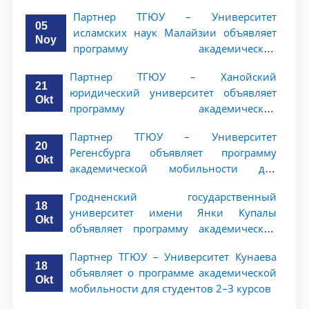
(NWUPL) объявляет программу
Партнер ТГЮУ – Университет
академической мобильности для
05
исламских наук Малайзии объявляет
студентов 2–3 курсов
Noy
программу академической
мобильности для студентов 2–3 курсов
Партнер ТГЮУ – Ханойский
ТГЮУ
21
юридический университет объявляет
Okt
программу академической
мобильности для студентов 2–3 курсов
Партнер ТГЮУ – Университет
20
Регенсбурга объявляет программу
Okt
академической мобильности для
студентов 2–3 курсов
Гродненский государственный
18
университет имени Янки Купалы
Okt
объявляет программу академической
мобильности для студентов 2-3 курсов
Партнер ТГЮУ – Университет Кунаева
ТГЮУ
18
объявляет о программе академической
Okt
мобильности для студентов 2–3 курсов