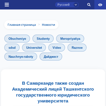
Русский
Главная страница
Новости
>
Obucheniye
Studenty
Meropriyatiya
sdsd
Universitet
Video
Raznoe
Nauchnye-raboty
Дайджест
Чат приёмной комиссии ТГЮУ
Онлайн
Здравствуйте! Добро пожаловать в чат
приёмной комиссии ТГЮУ.
В Самарканде также создан
Академический лицей Ташкентского
Оставляйте здесь свои обращения по
государственного юридического
вопросам приёма.
университета