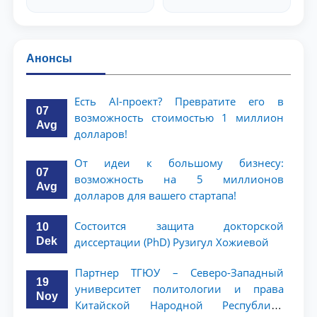
Анонсы
Есть AI-проект? Превратите его в
07
возможность стоимостью 1 миллион
Avg
долларов!
От идеи к большому бизнесу:
07
возможность на 5 миллионов
Avg
долларов для вашего стартапа!
Состоится защита докторской
10
Dek
диссертации (PhD) Рузигул Xoжиевой
Партнер ТГЮУ – Северо-Западный
19
университет политологии и права
Noy
Китайской Народной Республики