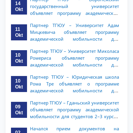
14
государственный университет
Okt
объявляет программу академической
мобильности для студентов 2–3 курсов
Партнер ТГЮУ – Университет Адам
ТГЮУ
11
Мицкевича объявляет программу
Okt
академической мобильности для
студентов 2–3 курсов ТГЮУ
Партнер ТГЮУ – Университет Миколаса
10
Ромериса объявляет программу
Okt
академической мобильности для
студентов 2–3 курсов
Партнер ТГЮУ – Юридическая школа
10
Рома Тре объявляет о программе
Okt
академической мобильности для
студентов 2–3 курсов
Партнер ТГЮУ – Гданьский университет
09
объявляет программу академической
Okt
мобильности для студентов 2–3 курсов
ТГЮУ
Начался прием документов на
02