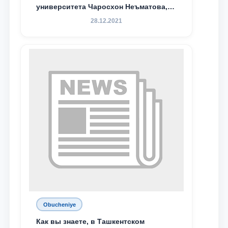
университета Чаросхон Неъматова,
Севдо Хакимходжаева, Анбарой
28.12.2021
Жумабоева, а также учащийся 1-го
курса академического лицея имени
М.С. Восиковой при ТГЮУ Абдували
Махамадалиев стали стипендиатами
специальной стипендии имени
Хадичи Сулеймановой.
Obucheniye
Как вы знаете, в Ташкентском