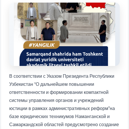
Выберите тему — затем появятся
конкретные вопросы:
1. Документы (бакалавр) (5)
2. Документы (магистр) (4)
3. Собеседование (бакалавр) (8)
4. Собеседование (магистр) (5)
5. Стоимость обучения (2)
6. Онлайн-заявки (15)
7. Колл-центр (4)
8. Квота (бакалавриат) (1)
9. Квота (магистратура) (1)
✉️ Написать администратору
В соответствии с Указом Президента Республики
Узбекистан “О дальнейшем повышении
ответственности и формировании компактной
системы управления органов и учреждений
юстиции в рамках административных реформ”на
базе юридических техникумов Наманганской и
Самаркандской областей предусмотрено создание