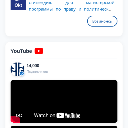
стипендию для магистерской
Okt
программы по праву и политическим
наукам в Университете Нагоя
Все анонсы
YouTube
14,000
Подписчиков