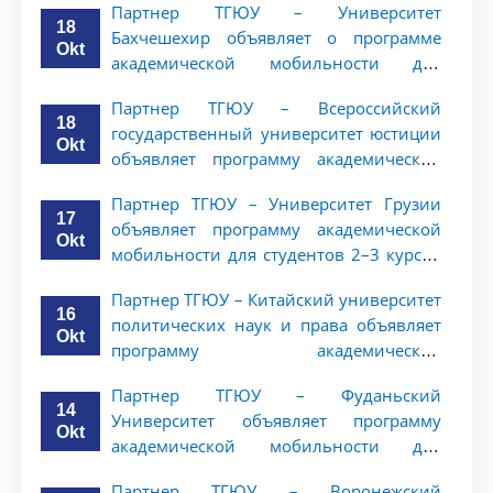
Партнер ТГЮУ – Университет
18
Бахчешехир объявляет о программе
Okt
академической мобильности для
студентов 2-3 курсов
Партнер ТГЮУ – Всероссийский
18
государственный университет юстиции
Okt
объявляет программу академической
мобильности для студентов 2–3 курсов
Партнер ТГЮУ – Университет Грузии
ТГЮУ
17
объявляет программу академической
Okt
мобильности для студентов 2–3 курсов
ТГЮУ
Партнер ТГЮУ – Китайский университет
16
политических наук и права объявляет
Okt
программу академической
мобильности для студентов 2–3 курсов
Партнер ТГЮУ – Фуданьский
ТГЮУ
14
Университет объявляет программу
Okt
академической мобильности для
студентов 2–3 курсов ТГЮУ
Партнер ТГЮУ – Воронежский