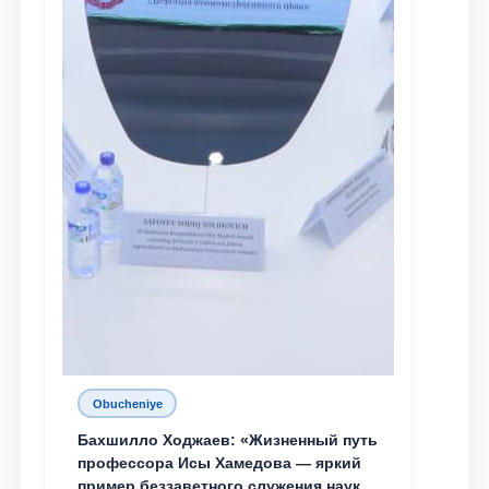
Obucheniye
Бахшилло Ходжаев: «Жизненный путь
профессора Исы Хамедова — яркий
пример беззаветного служения науке,