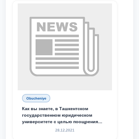
М.С. Восиковой при ТГЮУ Абдували
Махамадалиев стали стипендиатами
специальной стипендии имени
Хадичи Сулеймановой.
Obucheniye
Как вы знаете, в Ташкентском
государственном юридическом
университете с целью поощрения
талантливых, активных и
28.12.2021
инициативных студентов,