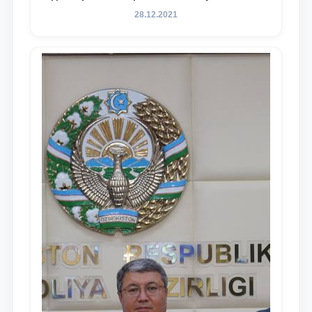
содержания задач, определённых в
28.12.2021
Послании Президента Республики
Узбекистан Шавкат Мирзиёев Олий
Мажлису и народу Узбекистана