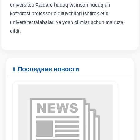
universiteti Xalqaro huquq va inson huquqlari
kafedrasi professor-o‘qituvchilari ishtirok etib,
universitet talabalari va yosh olimlar uchun ma’ruza
qildi.
Последние новости
Ваше имя и фамилия