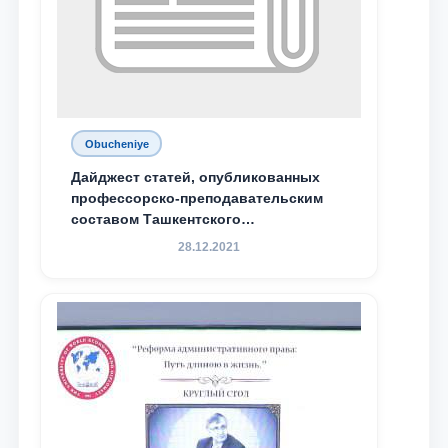
Obucheniye
Дайджест статей, опубликованных
профессорско-преподавательским
составом Ташкентского
государственного юридического
28.12.2021
университета в зарубежных и
местных научных изданиях, с целью
доведения до международного
сообщества результатов реформ и
исследований в сфере
противодействия коррупции