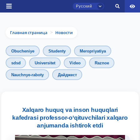
Русский
Главная страница
Новости
>
Obucheniye
Studenty
Meropriyatiya
sdsd
Universitet
Video
Raznoe
Чат приёмной комиссии ТГЮУ
Nauchnye-raboty
Дайджест
Онлайн
Здравствуйте! Добро пожаловать в чат
приёмной комиссии ТГЮУ.
Xalqaro huquq va inson huquqlari
kafedrasi professor-o‘qituvchilari xalqaro
Оставляйте здесь свои обращения по
вопросам приёма.
anjumanda ishtirok etdi
Выберите тему — затем появятся