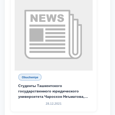
Obucheniye
Студенты Ташкентского
государственного юридического
университета Чаросхон Неъматова,
Севдо Хакимходжаева, Анбарой
28.12.2021
Жумабоева, а также учащийся 1-го
курса академического лицея имени