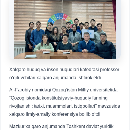
конкретные вопросы:
1. Документы (бакалавр) (5)
2. Документы (магистр) (4)
3. Собеседование (бакалавр) (8)
4. Собеседование (магистр) (5)
5. Стоимость обучения (2)
6. Онлайн-заявки (15)
7. Колл-центр (4)
8. Квота (бакалавриат) (1)
9. Квота (магистратура) (1)
✉️ Написать администратору
Xalqaro huquq va inson huquqlari kafedrasi professor-
o‘qituvchilari xalqaro anjumanda ishtirok etdi
Al-Farobiy nomidagi Qozog‘iston Milliy universitetida
“Qozog‘istonda konstitutsiyaviy-huquqiy fanning
rivojlanishi: tarixi, muammolari, istiqbollari” mavzusida
xalqaro ilmiy-amaliy konferensiya bo‘lib o‘tdi.
Mazkur xalqaro anjumanda Toshkent davlat yuridik