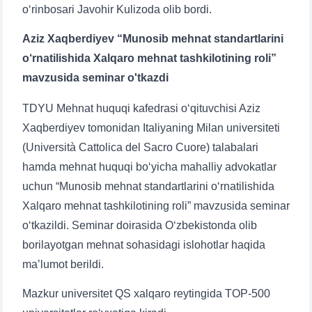
o‘rinbosari Javohir Kulizoda olib bordi.
Aziz Xaqberdiyev “Munosib mehnat standartlarini
o‘rnatilishida Xalqaro mehnat tashkilotining roli”
mavzusida seminar o'tkazdi
TDYU Mehnat huquqi kafedrasi o‘qituvchisi Aziz
Xaqberdiyev tomonidan Italiyaning Milan universiteti
(Università Cattolica del Sacro Cuore) talabalari
hamda mehnat huquqi bo‘yicha mahalliy advokatlar
uchun “Munosib mehnat standartlarini o‘rnatilishida
Xalqaro mehnat tashkilotining roli” mavzusida seminar
o‘tkazildi. Seminar doirasida O‘zbekistonda olib
borilayotgan mehnat sohasidagi islohotlar haqida
ma’lumot berildi.
Mazkur universitet QS xalqaro reytingida TOP-500