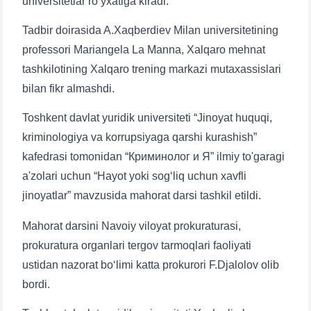
universitetlar ro‘yxatiga kiradi.
Tadbir doirasida A.Xaqberdiev Milan universitetining
professori Mariangela La Manna, Xalqaro mehnat
tashkilotining Xalqaro trening markazi mutaxassislari
bilan fikr almashdi.
Toshkent davlat yuridik universiteti “Jinoyat huquqi,
kriminologiya va korrupsiyaga qarshi kurashish”
kafedrasi tomonidan “Криминолог и Я” ilmiy to'garagi
a'zolari uchun “Hayot yoki sog‘liq uchun xavfli
Name and surname
jinoyatlar” mavzusida mahorat darsi tashkil etildi.
Phone number
Mahorat darsini Navoiy viloyat prokuraturasi,
prokuratura organlari tergov tarmoqlari faoliyati
Email
ustidan nazorat bo‘limi katta prokurori F.Djalolov olib
bordi.
send