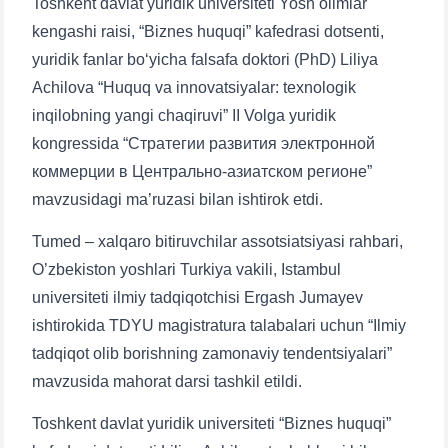
Toshkent davlat yuridik universiteti Yosh olimlar
kengashi raisi, “Biznes huquqi” kafedrasi dotsenti,
yuridik fanlar bo‘yicha falsafa doktori (PhD) Liliya
Achilova “Huquq va innovatsiyalar: texnologik
inqilobning yangi chaqiruvi” II Volga yuridik
kongressida “Стратегии развития электронной
коммерции в Центрально-азиатском регионе”
mavzusidagi ma’ruzasi bilan ishtirok etdi.
Tumed – xalqaro bitiruvchilar assotsiatsiyasi rahbari,
O’zbekiston yoshlari Turkiya vakili, Istambul
universiteti ilmiy tadqiqotchisi Ergash Jumayev
ishtirokida TDYU magistratura talabalari uchun “Ilmiy
tadqiqot olib borishning zamonaviy tendentsiyalari”
mavzusida mahorat darsi tashkil etildi.
Toshkent davlat yuridik universiteti “Biznes huquqi”