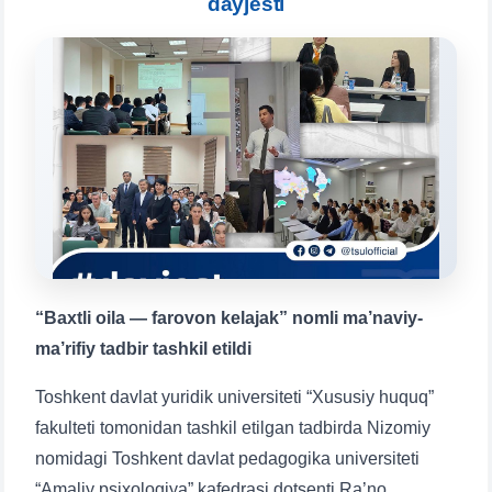
dayjesti
inquiries here.
Choose a topic — specific questions
will appear:
1. Documents (bachelor) (5)
2. Documents (masters) (4)
3. Interview (bachelor) (8)
4. Interview (masters) (5)
5. Tuition fee (2)
6. Online application (16)
7. Call-center (4)
8. Bachelor quota (1)
9. Master quota (1)
✉️ Write to administrator
“Baxtli oila — farovon kelajak” nomli ma’naviy-
ma’rifiy tadbir tashkil etildi
Toshkent davlat yuridik universiteti “Xususiy huquq”
fakulteti tomonidan tashkil etilgan tadbirda Nizomiy
nomidagi Toshkent davlat pedagogika universiteti
“Amaliy psixologiya” kafedrasi dotsenti Ra’no