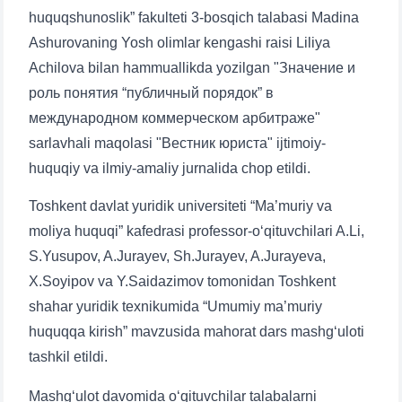
huquqshunoslik” fakulteti 3-bosqich talabasi Madina
Ashurovaning Yosh olimlar kengashi raisi Liliya
Achilova bilan hammuallikda yozilgan "Значение и
роль понятия “публичный порядок” в
международном коммерческом арбитраже"
sarlavhali maqolasi "Вестник юриста" ijtimoiy-
huquqiy va ilmiy-amaliy jurnalida chop etildi.
Toshkent davlat yuridik universiteti “Ma’muriy va
moliya huquqi” kafedrasi professor-o‘qituvchilari A.Li,
S.Yusupov, A.Jurayev, Sh.Jurayev, A.Jurayeva,
X.Soyipov va Y.Saidazimov tomonidan Toshkent
shahar yuridik texnikumida “Umumiy ma’muriy
huquqqa kirish” mavzusida mahorat dars mashg‘uloti
tashkil etildi.
Mashg‘ulot davomida o‘qituvchilar talabalarni