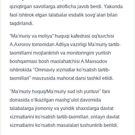
qiziqtirgan savollarga atroflicha javob berdi. Yakunda
faol ishtirok etgan talabalar esdalik sovg‘alari bilan
taqdirlandi.
“Ma'muriy va moliya” huquqi kafedrasi oq'tuvchisi
A.Axrorov tomonidan Adliya vazirligi Ma'muriy tartib-
taomillarni rivojlantirish va monitoringini yuritish
boshqarmasi bosh maslahatchisi A.Maxsudov
ishtirokida "Ommaviy xizmatlar ko'rsatish tartib-
taomillari" mavzusida mahorat darsi tashkil etildi.
"Ma'muriy huquq/Ma'muriy sud ish yurituvi" fani
doirasida o‘tkazilgan mashg‘ulot davomida
talabalarga jismoniy va yuridik shaxslarga davlat
xizmatlarini ko'rsatish tartib-taomillari, onlayn davlat
xizmatlarini ko'rsatish masalalari tushuntirib berildi.