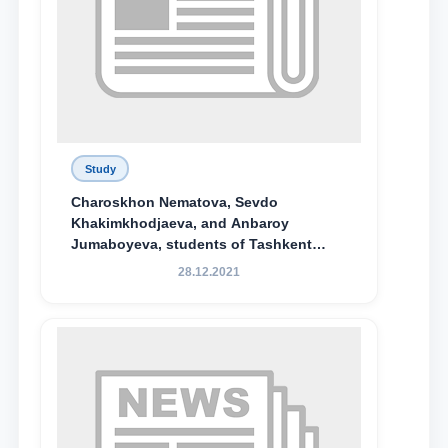
Study
Charoskhon Nematova, Sevdo
Khakimkhodjaeva, and Anbaroy
Jumaboyeva, students of Tashkent
State University of Law, along with
28.12.2021
Abduvali Makhamadaliev, a first-year
student at the M.S. Vasiqova Academic
Lyceum under TSUL, have been
awarded the Khadicha Sulaymonova
Special Scholarship.