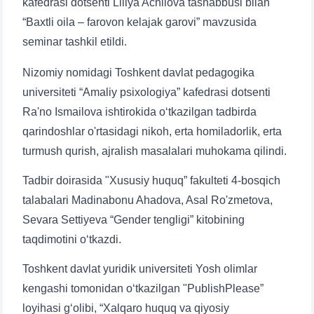
kafedrasi dotsenti Liliya Achilova tashabbusi bilan
“Baxtli oila – farovon kelajak garovi” mavzusida
seminar tashkil etildi.
Nizomiy nomidagi Toshkent davlat pedagogika
universiteti “Amaliy psixologiya” kafedrasi dotsenti
Ra'no Ismailova ishtirokida o‘tkazilgan tadbirda
qarindoshlar o'rtasidagi nikoh, erta homiladorlik, erta
turmush qurish, ajralish masalalari muhokama qilindi.
Tadbir doirasida "Xususiy huquq” fakulteti 4-bosqich
talabalari Madinabonu Ahadova, Asal Ro'zmetova,
Sevara Settiyeva “Gender tengligi” kitobining
taqdimotini o‘tkazdi.
Toshkent davlat yuridik universiteti Yosh olimlar
kengashi tomonidan o‘tkazilgan "PublishPlease”
loyihasi g‘olibi, “Xalqaro huquq va qiyosiy