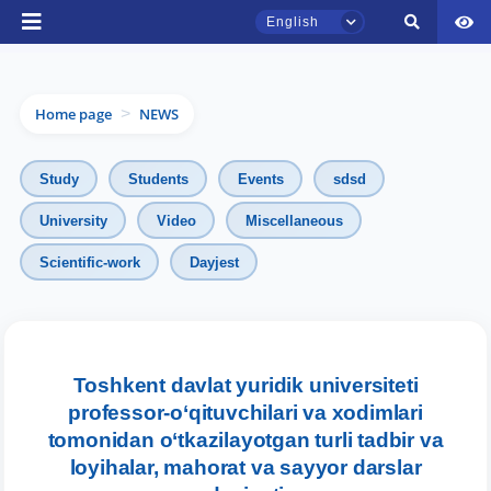
English
Home page
NEWS
>
Study
Students
Events
sdsd
University
Video
Miscellaneous
Scientific-work
Dayjest
TSUL Admissions Chat
Online
Toshkent davlat yuridik universiteti
Hello! Welcome to the TSUL
professor-o‘qituvchilari va xodimlari
admissions chat.
tomonidan o‘tkazilayotgan turli tadbir va
loyihalar, mahorat va sayyor darslar
Leave your admissions-related