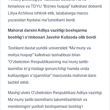
Ismailova va TDYU “Biznes huquqi” kafedrasi dotsenti
Liliya Achilova ishtirok etib, talabalarga mavzu
yuzasidan foydalai ma’lumotlarni berdi.
Mahorat darsini Adliya vazirligi boshqarma
boshlig‘i o‘rinbosari Javohir Kulizoda olib bordi
Toshkent davlat yuridik universiteti “Ma’muriy va
moliya huquqi” kafedrasi tashabbusi bilan
“O‘zbekiston Respublikasining ma’muriy tartib-
taomillar to‘g‘risidagi qonunchiligi hamda unda
kutilayotgan o‘zgarishlar” mavzusida mahorat darsi
tashkil etildi.
Mashg‘ulotni O‘zbekiston Respublikasi Adliya vazirligi
Ma’muriy tartib-taomillarni takomillashtirish va
monitoringini yuritish boshqarmasi boshlig‘i