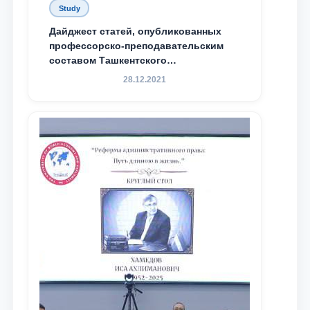
Study
Дайджест статей, опубликованных
профессорско-преподавательским
составом Ташкентского
государственного юридического
28.12.2021
университета в зарубежных и
местных научных изданиях, с целью
доведения до международного
сообщества результатов реформ и
исследований в сфере
противодействия коррупции