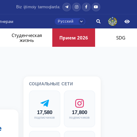
Biz ijtimoiy tarmoqlarda:
тнерам
Русский
Студенческая
Прием 2026
SDG
жизнь
СОЦИАЛЬНЫЕ СЕТИ
17,580
17,800
подписчиков
подписчиков
е