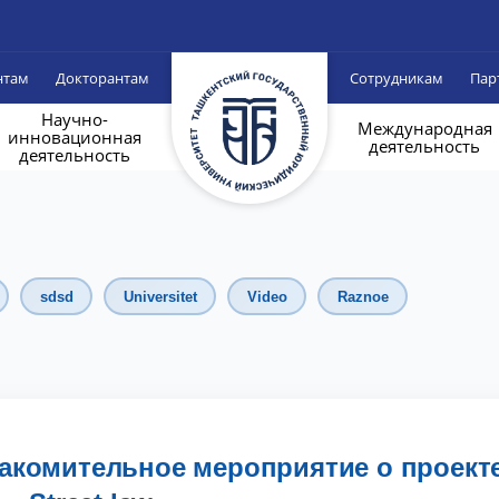
нтам
Докторантам
Сотрудникам
Пар
Научно-
Международная
инновационная
деятельность
деятельность
sdsd
Universitet
Video
Raznoe
накомительное мероприятие о проект