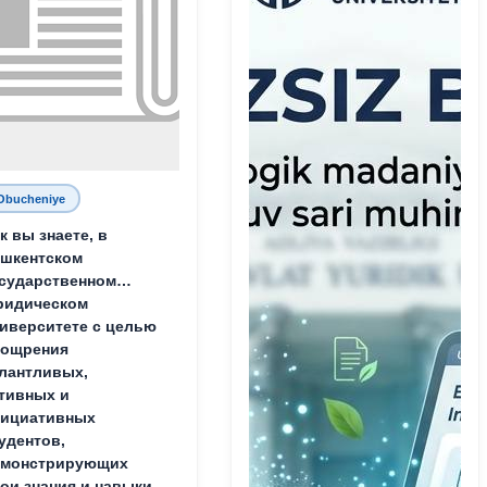
Obucheniye
к вы знаете, в
шкентском
сударственном
ридическом
иверситете с целью
оощрения
лантливых,
тивных и
нициативных
удентов,
емонстрирующих
ои знания и навыки