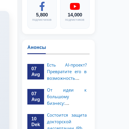
5,800
14,000
подписчиков
подписчиков
Анонсы
Есть AI-проект?
07
Превратите его в
Avg
возможность
стоимостью 1
От идеи к
миллион
07
большому
долларов!
Avg
бизнесу:
возможность на 5
Состоится защита
миллионов
10
докторской
долларов для
Dek
диссертации (PhD)