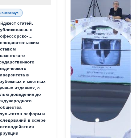
Obucheniye
йджест статей,
публикованных
офессорско-
еподавательским
ставом
шкентского
сударственного
идического
иверситета в
рубежных и местных
учных изданиях, с
лью доведения до
ждународного
ообщества
зультатов реформ и
следований в сфере
отиводействия
ррупции