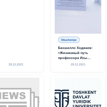
Obucheniye
Бахшилло Ходжаев:
«Жизненный путь
профессора Исы
Хамедова — яркий
28.12.2021
28.12.2021
пример беззаветного
служения науке,
Родине и воспитанию
молодого поколения»