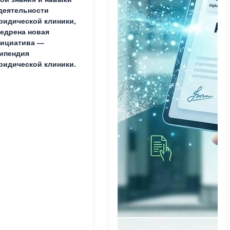
деятельности
идической клиники,
едрена новая
ициатива —
ипендия
идической клиники.