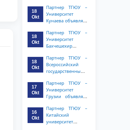
имени Янки
студентов 2–3
Партнер ТГЮУ –
Купалы объявляет
курсов
18
Университет
программу
Okt
Кунаева объявляет
академической
о программе
мобильности для
Партнер ТГЮУ –
академической
студентов 2-3
18
Университет
мобильности для
курсов ТГЮУ
Okt
Бахчешехир
студентов 2–3
объявляет о
курсов
Партнер ТГЮУ –
программе
18
Всероссийский
академической
Okt
государственный
мобильности для
университет
студентов 2-3
Партнер ТГЮУ –
юстиции
курсов
17
Университет
объявляет
Okt
Грузии объявляет
программу
программу
академической
Партнер ТГЮУ –
академической
мобильности для
16
Китайский
мобильности для
студентов 2–3
Okt
университет
студентов 2–3
курсов ТГЮУ
политических наук
курсов ТГЮУ