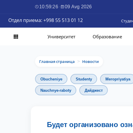
10:59:27
·
09 Avg 2026
Отдел приема: +998 55 513 01 12
Студе
Университет
Образование
Главная страница
Новости
>
Obucheniye
Studenty
Meropriyatiya
Nauchnye-raboty
Дайджест
Будет организовано оз