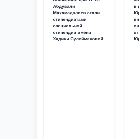
Абдували
в 
Махамадалиев стали
Юр
стипендиатами
вн
специальной
ин
стипендии имени
ст
Хадичи Сулеймановой.
Юр