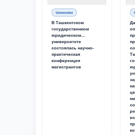
Universitet
В Ташкентском
Да
государственном
о
юридическом
пр
университете
пр
состоялась научно-
со
практическая
Та
конференция
го
магистрантов
юр
ун
за
на
це
ме
с
ре
ис
пр
ко