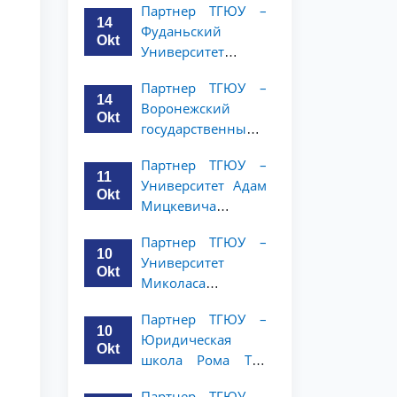
Партнер ТГЮУ –
и права объявляет
14
Фуданьский
программу
Okt
Университет
академической
объявляет
мобильности для
Партнер ТГЮУ –
программу
студентов 2–3
14
Воронежский
академической
курсов ТГЮУ
Okt
государственный
мобильности для
университет
студентов 2–3
Партнер ТГЮУ –
объявляет
курсов ТГЮУ
11
Университет Адам
программу
Okt
Мицкевича
академической
объявляет
мобильности для
Партнер ТГЮУ –
программу
студентов 2–3
10
Университет
академической
курсов ТГЮУ
Okt
Миколаса
мобильности для
Ромериса
студентов 2–3
Партнер ТГЮУ –
объявляет
курсов ТГЮУ
10
Юридическая
программу
Okt
школа Рома Тре
академической
объявляет о
мобильности для
Партнер ТГЮУ –