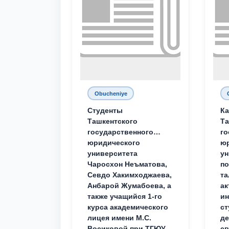
Obucheniye
Студенты
Ка
Ташкентского
Та
государственного
го
юридического
ю
университета
ун
Чаросхон Неъматова,
п
Севдо Хакимходжаева,
та
Анбарой Жумабоева, а
ак
также учащийся 1-го
и
курса академического
ст
лицея имени М.С.
д
Восиковой при ТГЮУ
св