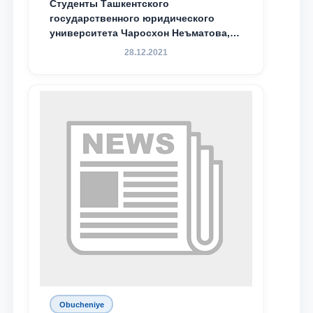
Студенты Ташкентского
государственного юридического
университета Чаросхон Неъматова,
Севдо Хакимходжаева, Анбарой
28.12.2021
Жумабоева, а также учащийся 1-го
курса академического лицея имени
М.С. Восиковой при ТГЮУ Абдували
Махамадалиев стали стипендиатами
специальной стипендии имени
Хадичи Сулеймановой.
Obucheniye