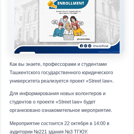
конкретные вопросы:
1. Документы (бакалавр) (5)
2. Документы (магистр) (4)
3. Собеседование (бакалавр) (8)
4. Собеседование (магистр) (5)
5. Стоимость обучения (2)
6. Онлайн-заявки (15)
7. Колл-центр (4)
8. Квота (бакалавриат) (1)
9. Квота (магистратура) (1)
Как вы знаете, профессорами и студентами
✉️ Написать администратору
Ташкентского государственного юридического
университета реализуется проект «Street law».
Для информирования новых волонтеров и
студентов о проекте «Street law» будет
организовано ознакомительное мероприятие.
Мероприятие состоится 22 октября в 14:00 в
аудитории №221 здания №3 ТГЮУ.