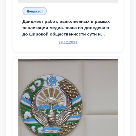
Дайджест
Дайджест работ, выполненных в рамках
реализации медиа-плана по доведению
до широкой общественности сути и
содержания задач, определённых в
28.12.2021
Послании Президента Республики
Узбекистан Шавкат Мирзиёев Олий
Мажлису и народу Узбекистана