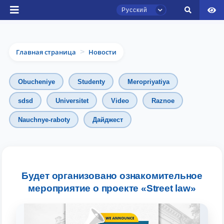
Русский
Главная страница
Новости
>
Obucheniye
Studenty
Meropriyatiya
sdsd
Universitet
Video
Raznoe
Чат приёмной комиссии ТГЮУ
Nauchnye-raboty
Дайджест
Онлайн
Здравствуйте! Добро пожаловать в чат
приёмной комиссии ТГЮУ.
Будет организовано ознакомительное
мероприятие о проекте «Street law»
Оставляйте здесь свои обращения по
вопросам приёма.
Выберите тему — затем появятся