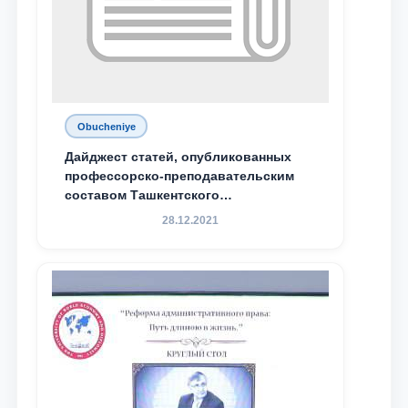
Obucheniye
Дайджест статей, опубликованных
профессорско-преподавательским
составом Ташкентского
государственного юридического
28.12.2021
университета в зарубежных и
местных научных изданиях, с целью
доведения до международного
сообщества результатов реформ и
исследований в сфере
противодействия коррупции