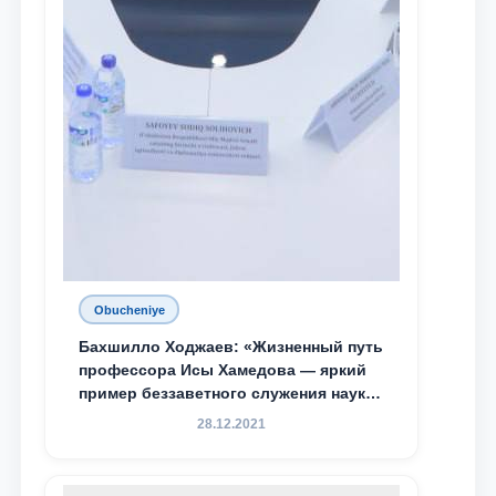
Obucheniye
Бахшилло Ходжаев: «Жизненный путь
профессора Исы Хамедова — яркий
пример беззаветного служения науке,
Родине и воспитанию молодого
28.12.2021
поколения»