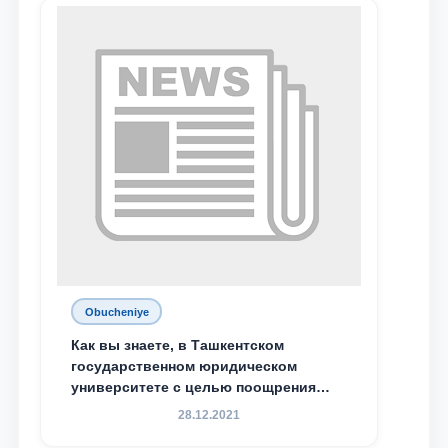
М.С. Восиковой при ТГЮУ Абдували
Махамадалиев стали стипендиатами
специальной стипендии имени
Хадичи Сулеймановой.
Obucheniye
Как вы знаете, в Ташкентском
государственном юридическом
университете с целью поощрения
талантливых, активных и
28.12.2021
инициативных студентов,