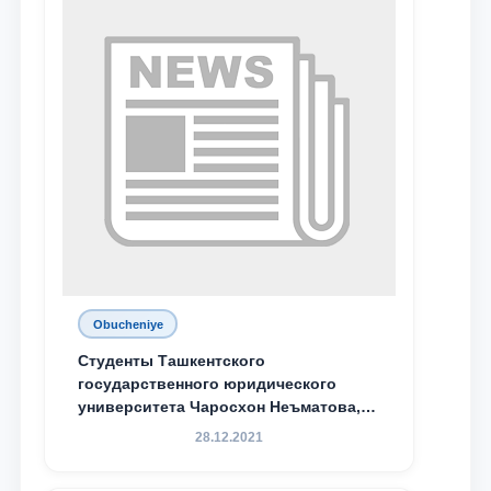
Obucheniye
Студенты Ташкентского
государственного юридического
университета Чаросхон Неъматова,
Севдо Хакимходжаева, Анбарой
28.12.2021
Жумабоева, а также учащийся 1-го
курса академического лицея имени