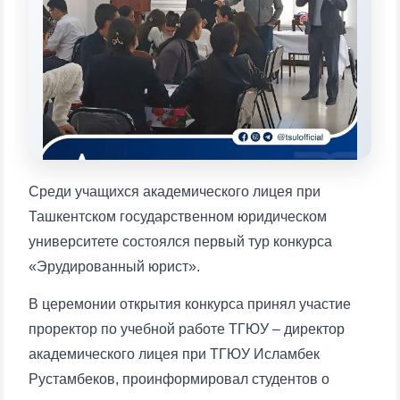
Выберите тему — затем появятся
конкретные вопросы:
1. Документы (бакалавр) (5)
2. Документы (магистр) (4)
3. Собеседование (бакалавр) (8)
4. Собеседование (магистр) (5)
5. Стоимость обучения (2)
6. Онлайн-заявки (15)
7. Колл-центр (4)
8. Квота (бакалавриат) (1)
9. Квота (магистратура) (1)
Среди учащихся академического лицея при
✉️ Написать администратору
Ташкентском государственном юридическом
университете состоялся первый тур конкурса
«Эрудированный юрист».
В церемонии открытия конкурса принял участие
проректор по учебной работе ТГЮУ – директор
академического лицея при ТГЮУ Исламбек
Рустамбеков, проинформировал студентов о