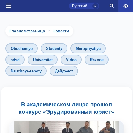
Русский
Главная страница
Новости
>
Obucheniye
Studenty
Meropriyatiya
sdsd
Universitet
Video
Raznoe
Nauchnye-raboty
Дайджест
Чат приёмной комиссии ТГЮУ
Онлайн
Здравствуйте! Добро пожаловать в чат
приёмной комиссии ТГЮУ.
В академическом лицее прошел
конкурс «Эрудированный юрист»
Оставляйте здесь свои обращения по
вопросам приёма.