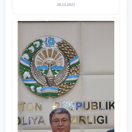
содержания задач, определённых в
28.12.2021
Послании Президента Республики
Узбекистан Шавкат Мирзиёев Олий
Мажлису и народу Узбекистана