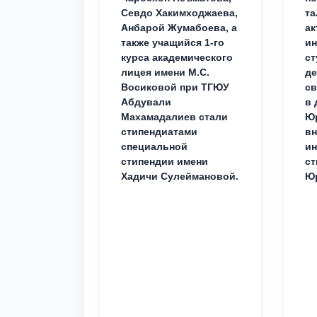
Севдо Хакимходжаева,
та
Анбарой Жумабоева, а
ак
также учащийся 1-го
и
курса академического
ст
лицея имени М.С.
д
Восиковой при ТГЮУ
св
Абдували
в 
Махамадалиев стали
Юр
стипендиатами
вн
специальной
ин
стипендии имени
ст
Хадичи Сулеймановой.
Юр