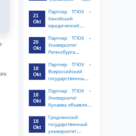
Республики
Малайзии
(NWUPL)
Партнер ТГЮУ –
объявляет
объявляет
21
Ханойский
программу
программу
Okt
юридический
академической
академической
университет
мобильности для
мобильности для
Партнер ТГЮУ –
объявляет
студентов 2–3
20
студентов 2–3
е
Университет
программу
курсов ТГЮУ
Okt
курсов
Регенсбурга
академической
объявляет
мобильности для
Партнер ТГЮУ –
программу
студентов 2–3
18
Всероссийский
академической
ого
курсов
Okt
государственный
мобильности для
университет
студентов 2–3
Партнер ТГЮУ –
юстиции
курсов
18
Университет
объявляет
Okt
Кунаева объявляет
программу
о программе
академической
Гродненский
академической
мобильности для
18
государственный
мобильности для
студентов 2–3
Okt
университет
студентов 2–3
курсов ТГЮУ