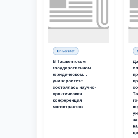
Universitet
В Ташкентском
Да
государственном
о
юридическом
пр
университете
пр
состоялась научно-
со
практическая
Та
конференция
го
магистрантов
юр
ун
за
на
це