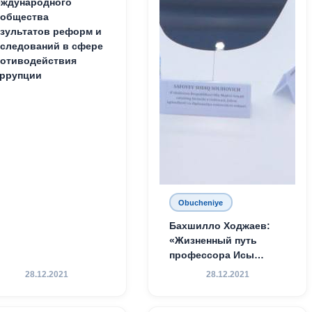
ждународного
ообщества
зультатов реформ и
следований в сфере
отиводействия
ррупции
Obucheniye
Бахшилло Ходжаев:
«Жизненный путь
профессора Исы
Хамедова — яркий
28.12.2021
28.12.2021
пример беззаветного
служения науке,