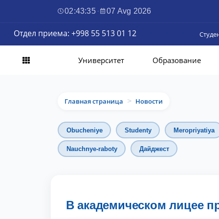
02:43:36
·
07 Avg 2026
Отдел приема: +998 55 513 01 12
Студе
Университет
Образование
Главная страница
Новости
>
Obucheniye
Studenty
Meropriyatiya
Nauchnye-raboty
Дайджест
В академическом лицее п