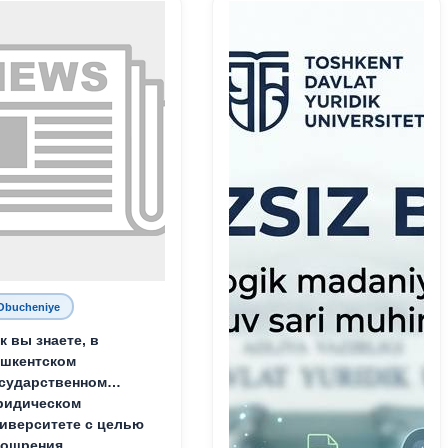
Родине и воспитанию
молодого поколения»
Obucheniye
к вы знаете, в
шкентском
сударственном
ридическом
иверситете с целью
оощрения