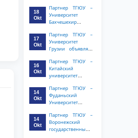
имени Янки
курсов
Партнер ТГЮУ –
Купалы объявляет
18
Университет
программу
Okt
Бахчешехир
академической
объявляет о
мобильности для
Партнер ТГЮУ –
программе
студентов 2-3
17
Университет
академической
курсов ТГЮУ
Okt
Грузии объявляет
мобильности для
программу
студентов 2-3
Партнер ТГЮУ –
академической
курсов
16
Китайский
мобильности для
Okt
университет
студентов 2–3
политических наук
курсов ТГЮУ
Партнер ТГЮУ –
и права объявляет
14
Фуданьский
программу
Okt
Университет
академической
объявляет
мобильности для
Партнер ТГЮУ –
программу
студентов 2–3
14
Воронежский
академической
курсов ТГЮУ
Okt
государственный
мобильности для
университет
студентов 2–3