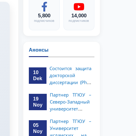
5,800
14,000
подписчиков
подписчиков
Анонсы
Состоится защита
10
докторской
Dek
диссертации (PhD)
Рузигул Xoжиевой
Партнер ТГЮУ –
19
Северо-Западный
Noy
университет
политологии и
Партнер ТГЮУ –
права Китайской
05
Университет
Народной
Noy
исламских наук