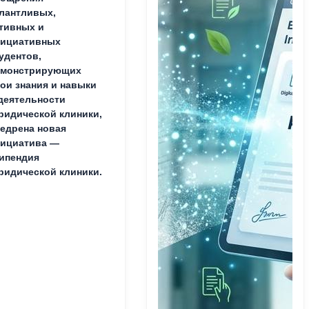
лантливых,
тивных и
нициативных
удентов,
емонстрирующих
ои знания и навыки
деятельности
идической клиники,
едрена новая
ициатива —
ипендия
идической клиники.