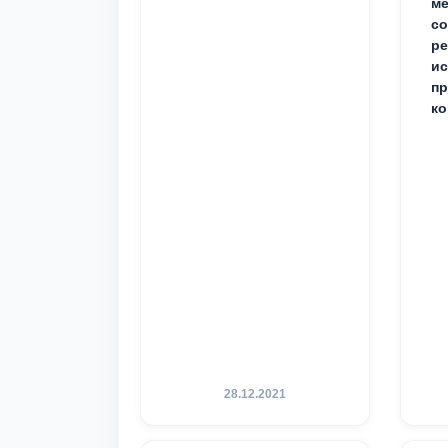
ме
с
ре
ис
пр
ко
28.12.2021