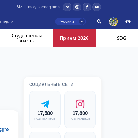
Biz ijtimoiy tarmoqlarda:
тнерам
Русский
Студенческая
Прием 2026
SDG
жизнь
СОЦИАЛЬНЫЕ СЕТИ
17,580
17,800
подписчиков
подписчиков
ст»