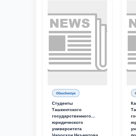
Obucheniye
Студенты
Ка
Ташкентского
Та
государственного
го
юридического
ю
университета
ун
Чаросхон Неъматова,
п