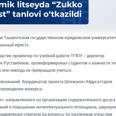
ри Ташкентском государственном юридическом университет
ванный юрист».
частие проректор по учебной работе ТГЮУ – директор
к Рустамбеков, проинформировал студентов о важности эт
ы они никогда не прекращали учиться.
ревнований. Координатор проекта Шохжахон Абдусаттаров
 проведения конкурса.
», направленного на организацию содержательного досуга
наний и повышение интеллектуального потенциала, широкую
 академлицея ответили на вопросы по различным отраслям