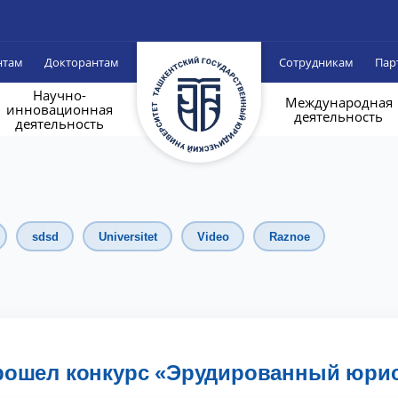
нтам
Докторантам
Сотрудникам
Пар
Научно-
Международная
инновационная
деятельность
деятельность
sdsd
Universitet
Video
Raznoe
рошел конкурс «Эрудированный юри