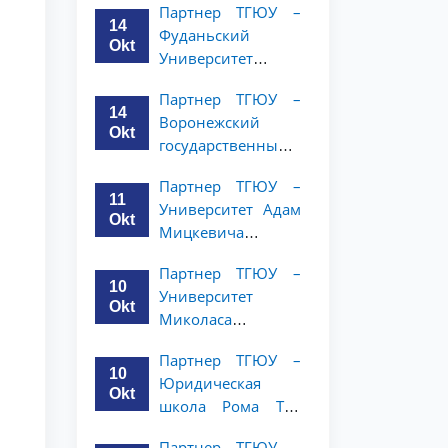
Партнер ТГЮУ –
и права объявляет
14
Фуданьский
программу
Okt
Университет
академической
объявляет
мобильности для
Партнер ТГЮУ –
программу
студентов 2–3
14
Воронежский
академической
курсов ТГЮУ
Okt
государственный
мобильности для
университет
студентов 2–3
Партнер ТГЮУ –
объявляет
курсов ТГЮУ
11
Университет Адам
программу
Okt
Мицкевича
академической
объявляет
мобильности для
Партнер ТГЮУ –
программу
студентов 2–3
10
Университет
академической
курсов ТГЮУ
Okt
Миколаса
мобильности для
Ромериса
студентов 2–3
Партнер ТГЮУ –
объявляет
курсов ТГЮУ
10
Юридическая
программу
Okt
школа Рома Тре
академической
объявляет о
мобильности для
Партнер ТГЮУ –