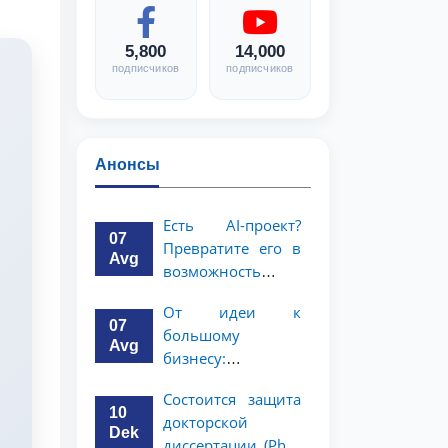
5,800
14,000
подписчиков
подписчиков
Анонсы
Есть AI-проект?
07
Превратите его в
Avg
возможность
стоимостью 1
От идеи к
миллион
07
большому
долларов!
Avg
бизнесу:
возможность на 5
Состоится защита
миллионов
10
докторской
долларов для
Dek
диссертации (PhD)