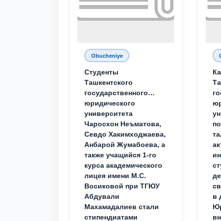
Obucheniye
Студенты
Ка
Ташкентского
Та
государственного
го
юридического
ю
университета
ун
Чаросхон Неъматова,
п
Севдо Хакимходжаева,
та
Анбарой Жумабоева, а
ак
также учащийся 1-го
и
курса академического
ст
лицея имени М.С.
д
Восиковой при ТГЮУ
св
Абдували
в 
Махамадалиев стали
Юр
стипендиатами
вн