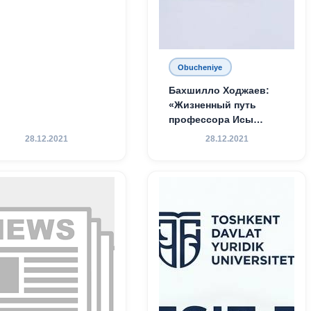
Obucheniye
Бахшилло Ходжаев:
«Жизненный путь
профессора Исы
Хамедова — яркий
28.12.2021
28.12.2021
пример беззаветного
служения науке,
Родине и воспитанию
молодого поколения»