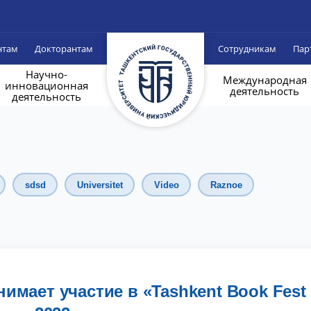
нтам
Докторантам
Сотрудникам
Пар
Научно-
Международная
инновационная
деятельность
деятельность
sdsd
Universitet
Video
Raznoe
мает участие в «Tashkent Book Fest 