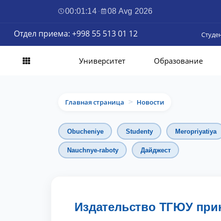
00:01:16
·
08 Avg 2026
Отдел приема: +998 55 513 01 12
Студе
Университет
Образование
Главная страница
Новости
>
Obucheniye
Studenty
Meropriyatiya
Nauchnye-raboty
Дайджест
Издательство ТГЮУ прини