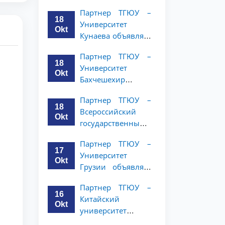
имени Янки
студентов 2–3
Партнер ТГЮУ –
Купалы объявляет
курсов
18
Университет
программу
Okt
Кунаева объявляет
академической
о программе
мобильности для
Партнер ТГЮУ –
академической
студентов 2-3
18
Университет
мобильности для
курсов ТГЮУ
Okt
Бахчешехир
студентов 2–3
объявляет о
курсов
Партнер ТГЮУ –
программе
18
Всероссийский
академической
Okt
государственный
мобильности для
университет
студентов 2-3
Партнер ТГЮУ –
юстиции
курсов
17
Университет
объявляет
Okt
Грузии объявляет
программу
программу
академической
Партнер ТГЮУ –
академической
мобильности для
16
Китайский
мобильности для
студентов 2–3
Okt
университет
студентов 2–3
курсов ТГЮУ
политических наук
курсов ТГЮУ