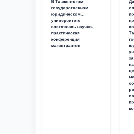
В Ташкентском
Да
государственном
о
юридическом
пр
университете
пр
состоялась научно-
со
практическая
Та
конференция
го
магистрантов
юр
ун
за
на
це
ме
с
ре
ис
пр
ко