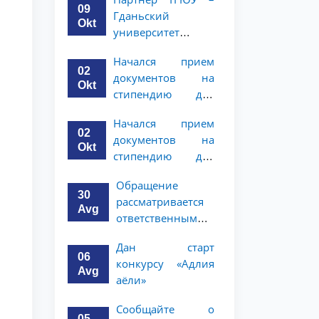
программе
студентов 2–3
09
Гданьский
академической
курсов
Okt
университет
мобильности для
объявляет
студентов 2–3
Начался прием
программу
курсов
02
документов на
академической
Okt
стипендию для
мобильности для
магистерской
студентов 2–3
Начался прием
программы по
курсов ТГЮУ
02
документов на
праву и
Okt
стипендию для
политическим
магистерской
наукам в
Обращение
программы по
Университете
30
рассматривается
праву и
Нагоя
Avg
ответственными
политическим
лицами
наукам в
Дан старт
университета
Университете
06
конкурсу «Адлия
Нагоя
Avg
аёли»
Сообщайте о
05