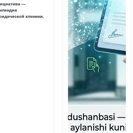
ициатива —
ипендия
идической клиники.