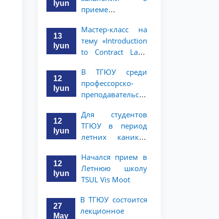
ТГЮУ
Iyun
приеме
иностранных
Мастер-класс на
граждан в
13
тему «Introduction
бакалавриат и
Iyun
to Contract Law»
магистратуру
проведет
ТГЮУ
В ТГЮУ среди
Кристофер Сайкс
12
профессорско-
Iyun
преподавательского
состава и
Для студентов
сотрудников
12
ТГЮУ в период
будет
Iyun
летних каникул
организован
объявлен конкурс
конкурс «Зукко
Начался прием в
пропаганды
китобхон»
12
Летнюю школу
«Молодежь —
Iyun
TSUL Vis Moot
юристы»
В ТГЮУ состоится
27
лекционное
May