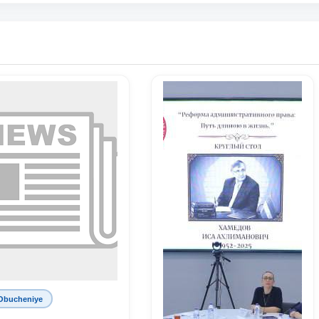
Obucheniye