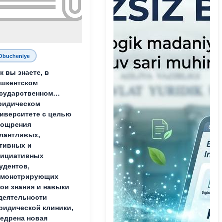
Obucheniye
к вы знаете, в
шкентском
сударственном
ридическом
иверситете с целью
оощрения
лантливых,
тивных и
нициативных
удентов,
емонстрирующих
ои знания и навыки
деятельности
идической клиники,
едрена новая