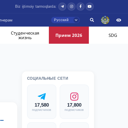
Biz ijtimoiy tarmoqlarda:
тнерам
Русский
Студенческая
Прием 2026
SDG
жизнь
СОЦИАЛЬНЫЕ СЕТИ
17,580
17,800
подписчиков
подписчиков
–