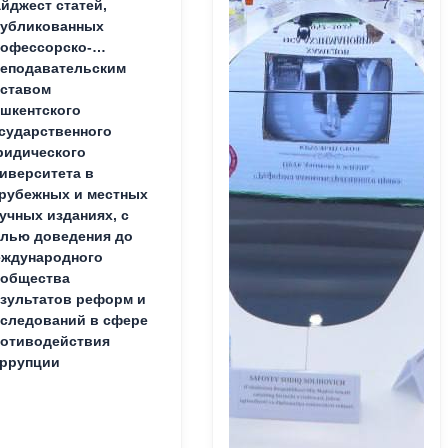
йджест статей,
публикованных
офессорско-
еподавательским
ставом
шкентского
сударственного
идического
иверситета в
рубежных и местных
учных изданиях, с
лью доведения до
ждународного
ообщества
зультатов реформ и
следований в сфере
отиводействия
ррупции