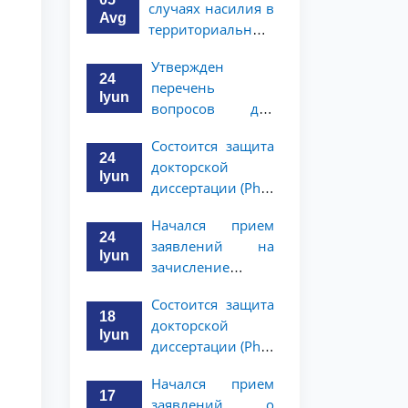
случаях насилия в
Avg
территориальные
подразделения
Утвержден
Национального
24
перечень
агентства
Iyun
вопросов для
социальной
индивидуального
защиты
Состоится защита
собеседования с
24
докторской
выпускниками
Iyun
диссертации (PhD)
академического
Хушнуда
лицея при ТГЮУ,
Начался прием
Мадримова
получившими
24
заявлений на
рекомендации
Iyun
зачисление
выпускников
Состоится защита
академического
18
докторской
лицея, имеющих
Iyun
диссертации (PhD)
рекомендации на
Жалолиддина
обучение в
Начался прием
Рахмонова
бакалавриате
17
заявлений о