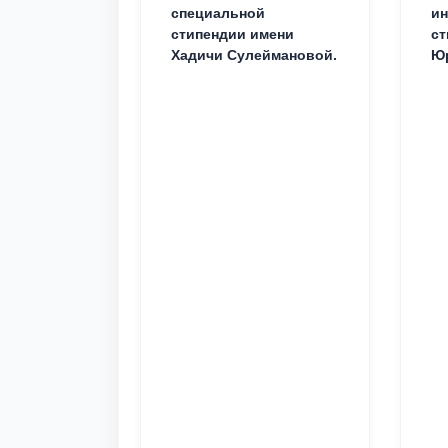
специальной
ин
стипендии имени
ст
Хадичи Сулеймановой.
Юр