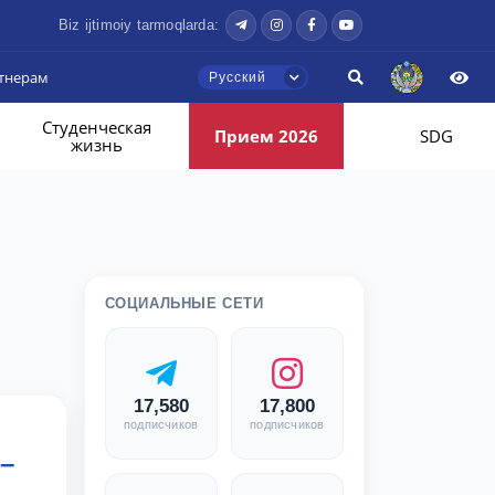
Biz ijtimoiy tarmoqlarda:
тнерам
Русский
Студенческая
Прием 2026
SDG
жизнь
СОЦИАЛЬНЫЕ СЕТИ
17,580
17,800
подписчиков
подписчиков
–