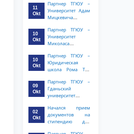
Партнер ТГЮУ –
объявляет
курсов ТГЮУ
11
Университет Адам
программу
Okt
Мицкевича
академической
объявляет
мобильности для
Партнер ТГЮУ –
программу
студентов 2–3
10
Университет
академической
курсов ТГЮУ
Okt
Миколаса
мобильности для
Ромериса
студентов 2–3
Партнер ТГЮУ –
объявляет
курсов ТГЮУ
10
Юридическая
программу
Okt
школа Рома Тре
академической
объявляет о
мобильности для
Партнер ТГЮУ –
программе
студентов 2–3
09
Гданьский
академической
курсов
Okt
университет
мобильности для
объявляет
студентов 2–3
Начался прием
программу
курсов
02
документов на
академической
Okt
стипендию для
мобильности для
магистерской
студентов 2–3
Партнер ТГЮУ –