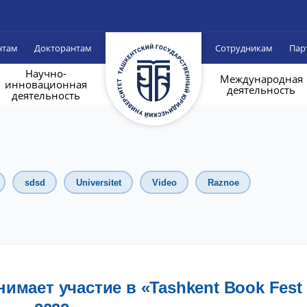
нтам
Докторантам
Сотрудникам
Пар
Научно-
Международная
инновационная
деятельность
деятельность
sdsd
Universitet
Video
Raznoe
мает участие в «Tashkent Book Fest 