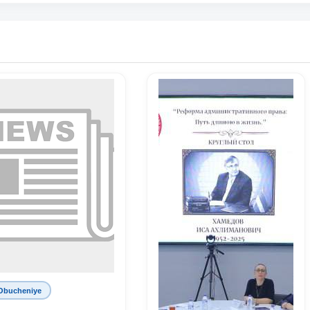
Obucheniye