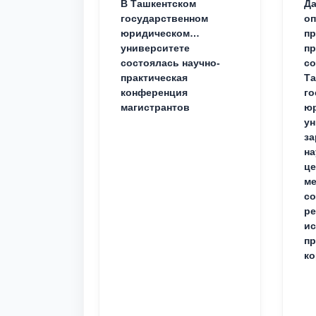
В Ташкентском
Да
государственном
о
юридическом
пр
университете
пр
состоялась научно-
со
практическая
Та
конференция
го
магистрантов
юр
ун
за
на
це
ме
с
ре
ис
пр
ко