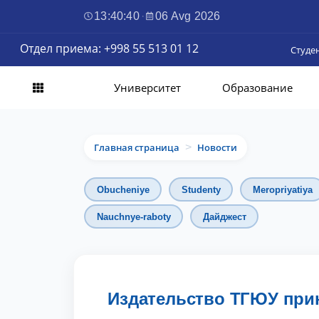
13:40:41
·
06 Avg 2026
Отдел приема: +998 55 513 01 12
Студе
Университет
Образование
Главная страница
Новости
>
Obucheniye
Studenty
Meropriyatiya
Nauchnye-raboty
Дайджест
Издательство ТГЮУ прини