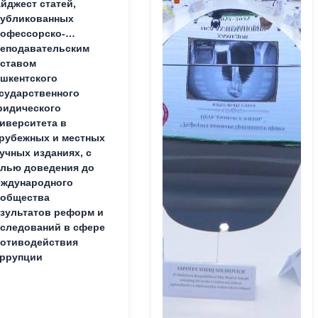
йджест статей,
публикованных
офессорско-
еподавательским
ставом
шкентского
сударственного
идического
иверситета в
рубежных и местных
учных изданиях, с
лью доведения до
ждународного
ообщества
зультатов реформ и
следований в сфере
отиводействия
ррупции