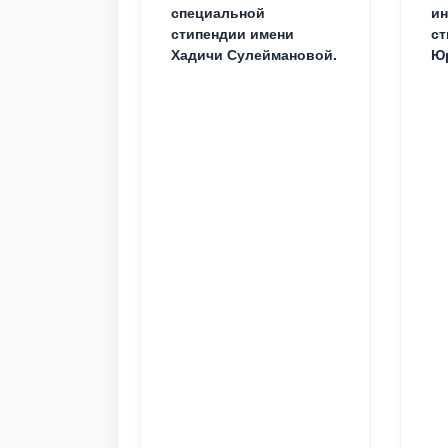
специальной
ин
стипендии имени
ст
Хадичи Сулеймановой.
Юр