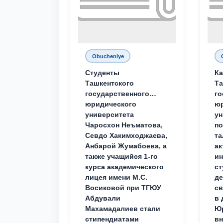
Obucheniye
Студенты
Ка
Ташкентского
Та
государственного
го
юридического
ю
университета
ун
Чаросхон Неъматова,
п
Севдо Хакимходжаева,
та
Анбарой Жумабоева, а
ак
также учащийся 1-го
и
курса академического
ст
лицея имени М.С.
д
Восиковой при ТГЮУ
св
Абдували
в 
Махамадалиев стали
Юр
стипендиатами
вн