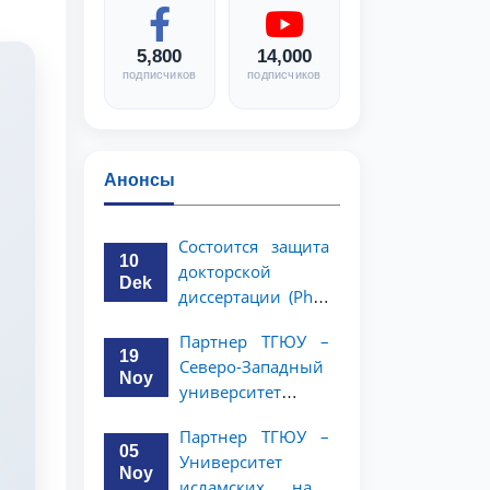
5,800
14,000
подписчиков
подписчиков
Анонсы
Состоится защита
10
докторской
Dek
диссертации (PhD)
Рузигул Xoжиевой
Партнер ТГЮУ –
19
Северо-Западный
Noy
университет
политологии и
Партнер ТГЮУ –
права Китайской
05
Университет
Народной
Noy
исламских наук