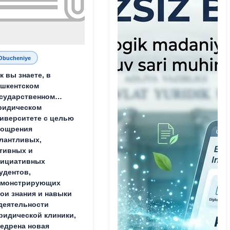
Obucheniye
к вы знаете, в
шкентском
сударственном
ридическом
иверситете с целью
оощрения
лантливых,
тивных и
нициативных
удентов,
емонстрирующих
ои знания и навыки
деятельности
идической клиники,
едрена новая