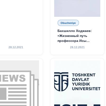
Obucheniye
Бахшилло Ходжаев:
«Жизненный путь
профессора Исы
Хамедова — яркий
28.12.2021
28.12.2021
пример беззаветного
служения науке,
Родине и воспитанию
молодого поколения»