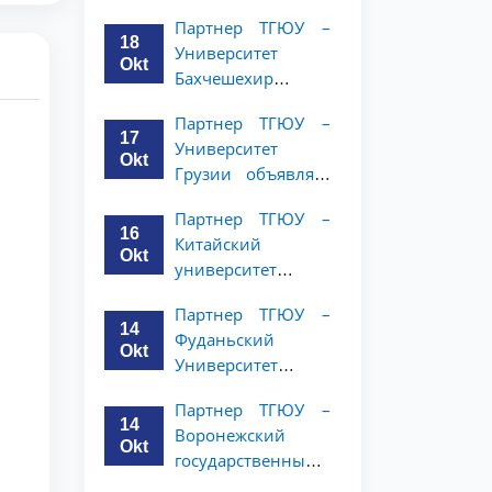
имени Янки
курсов
Партнер ТГЮУ –
Купалы объявляет
18
Университет
программу
Okt
Бахчешехир
академической
объявляет о
мобильности для
Партнер ТГЮУ –
программе
студентов 2-3
17
Университет
академической
курсов ТГЮУ
Okt
Грузии объявляет
мобильности для
программу
студентов 2-3
Партнер ТГЮУ –
академической
курсов
16
Китайский
мобильности для
Okt
университет
студентов 2–3
политических наук
курсов ТГЮУ
Партнер ТГЮУ –
и права объявляет
14
Фуданьский
программу
Okt
Университет
академической
объявляет
мобильности для
Партнер ТГЮУ –
программу
студентов 2–3
14
Воронежский
академической
курсов ТГЮУ
Okt
государственный
мобильности для
университет
студентов 2–3