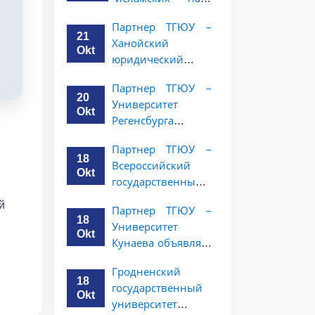
Республики
Малайзии
(NWUPL)
Партнер ТГЮУ –
объявляет
объявляет
21
Ханойский
программу
программу
Okt
юридический
академической
академической
университет
мобильности для
мобильности для
Партнер ТГЮУ –
объявляет
студентов 2–3
20
студентов 2–3
Университет
программу
курсов ТГЮУ
Okt
курсов
Регенсбурга
академической
объявляет
мобильности для
Партнер ТГЮУ –
программу
студентов 2–3
18
Всероссийский
академической
курсов
Okt
государственный
мобильности для
университет
студентов 2–3
й
Партнер ТГЮУ –
юстиции
курсов
18
Университет
объявляет
Okt
Кунаева объявляет
программу
о программе
академической
Гродненский
академической
мобильности для
18
государственный
мобильности для
студентов 2–3
Okt
университет
студентов 2–3
курсов ТГЮУ