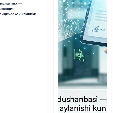
ициатива —
ипендия
идической клиники.