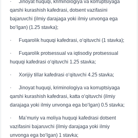
· Jinoyat huquqi, kriminologiya va korruptsiyaga
qarshi kurashish kafedrasi, dotsent vazifasini
bajaruvchi (ilmiy darajaga yoki ilmiy unvonga ega
bo‘lgan) (1.25 stavka);
· Fuqarolik huquqi kafedrasi, o‘qituvchi (1 stavka);
· Fuqarolik protsessual va iqtisodiy protsessual
huquqi kafedrasi o‘qituvchi 1.25 stavka;
· Xorijiy tillar kafedrasi o‘qituvchi 4.25 stavka;
· Jinoyat huquqi, kriminologiya va korruptsiyaga
qarshi kurashish kafedrasi, katta o‘qituvchi (ilmiy
darajaga yoki ilmiy unvonga ega bo‘lgan) 0.5 stavka;
· Maʼmuriy va moliya huquqi kafedrasi dotsent
vazifasini bajaruvchi (ilmiy darajaga yoki ilmiy
unvonga ega bo‘lgan) 1 stavka;