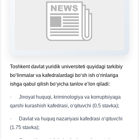
Выберите тему — затем появятся
конкретные вопросы:
1. Документы (бакалавр) (5)
2. Документы (магистр) (4)
3. Собеседование (бакалавр) (8)
4. Собеседование (магистр) (5)
5. Стоимость обучения (2)
6. Онлайн-заявки (15)
7. Колл-центр (4)
Toshkent davlat yuridik universiteti quyidagi tarkibiy
8. Квота (бакалавриат) (1)
9. Квота (магистратура) (1)
bo‘linmalar va kafedralardagi bo‘sh ish o‘rinlariga
✉️ Написать администратору
ishga qabul qilish bo‘yicha tanlov e’lon qiladi:
· Jinoyat huquqi, kriminologiya va korruptsiyaga
qarshi kurashish kafedrasi, o‘qituvchi (0.5 stavka);
· Davlat va huquq nazariyasi kafedrasi o‘qituvchi
(1.75 stavka);