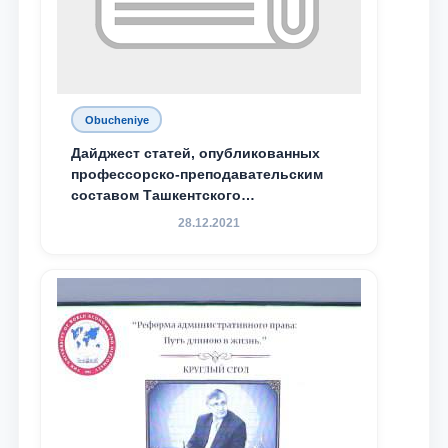
Obucheniye
Дайджест статей, опубликованных
профессорско-преподавательским
составом Ташкентского
государственного юридического
28.12.2021
университета в зарубежных и
местных научных изданиях, с целью
доведения до международного
сообщества результатов реформ и
исследований в сфере
противодействия коррупции