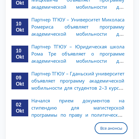
Okt
академической мобильности для
студентов 2–3 курсов ТГЮУ
Партнер ТГЮУ – Университет Миколаса
10
Ромериса объявляет программу
Okt
академической мобильности для
студентов 2–3 курсов
Партнер ТГЮУ – Юридическая школа
10
Рома Тре объявляет о программе
Okt
академической мобильности для
студентов 2–3 курсов
Партнер ТГЮУ – Гданьский университет
09
объявляет программу академической
Okt
мобильности для студентов 2–3 курсов
ТГЮУ
Начался прием документов на
02
стипендию для магистерской
Okt
программы по праву и политическим
наукам в Университете Нагоя
Все анонсы