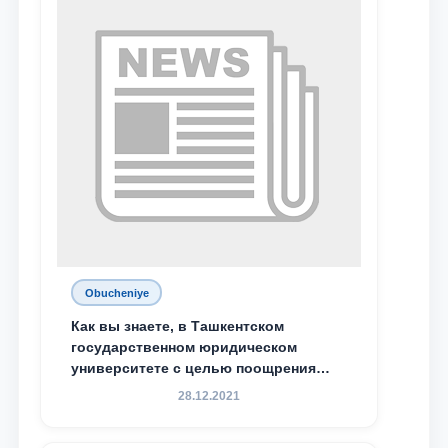
Махамадалиев стали стипендиатами
специальной стипендии имени
Хадичи Сулеймановой.
Obucheniye
Как вы знаете, в Ташкентском
государственном юридическом
университете с целью поощрения
талантливых, активных и
28.12.2021
инициативных студентов,
демонстрирующих свои знания и