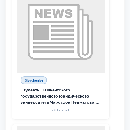
Obucheniye
Студенты Ташкентского
государственного юридического
университета Чаросхон Неъматова,
Севдо Хакимходжаева, Анбарой
28.12.2021
Жумабоева, а также учащийся 1-го
курса академического лицея имени
М.С. Восиковой при ТГЮУ Абдували