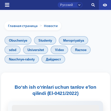
Русский
Главная страница
Новости
>
Obucheniye
Studenty
Meropriyatiya
sdsd
Universitet
Video
Raznoe
Nauchnye-raboty
Дайджест
Чат приёмной комиссии ТГЮУ
Онлайн
Здравствуйте! Добро пожаловать в чат
приёмной комиссии ТГЮУ.
Bo‘sh ish o‘rinlari uchun tanlov e’lon
qilindi (El-0421/2022)
Оставляйте здесь свои обращения по
вопросам приёма.