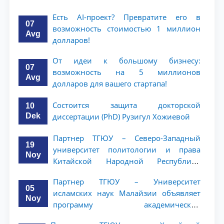
Есть AI-проект? Превратите его в
07
возможность стоимостью 1 миллион
Avg
долларов!
От идеи к большому бизнесу:
07
возможность на 5 миллионов
Avg
долларов для вашего стартапа!
Состоится защита докторской
10
Dek
диссертации (PhD) Рузигул Xoжиевой
Партнер ТГЮУ – Северо-Западный
19
университет политологии и права
Noy
Китайской Народной Республики
(NWUPL) объявляет программу
Партнер ТГЮУ – Университет
академической мобильности для
05
исламских наук Малайзии объявляет
студентов 2–3 курсов
Noy
программу академической
мобильности для студентов 2–3 курсов