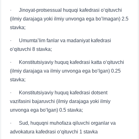
· Jinoyat-protsessual huquqi kafedrasi o‘qituvchi
(ilmiy darajaga yoki ilmiy unvonga ega boʼlmagan) 2.5
stavka;
· Umumtaʼlim fanlar va madaniyat kafedrasi
o‘qituvchi 8 stavka;
Ваше имя и фамилия
· Konstitutsiyaviy huquq kafedrasi katta o‘qituvchi
(ilmiy darajaga va ilmiy unvonga ega bo‘lgan) 0.25
Ваш номер телефона
stavka;
Почта
· Konstitutsiyaviy huquq kafedrasi dotsent
vazifasini bajaruvchi (ilmiy darajaga yoki ilmiy
отправить
unvonga ega bo‘lgan) 0.5 stavka;
· Sud, huquqni muhofaza qiluvchi organlar va
advokatura kafedrasi o‘qituvchi 1 stavka