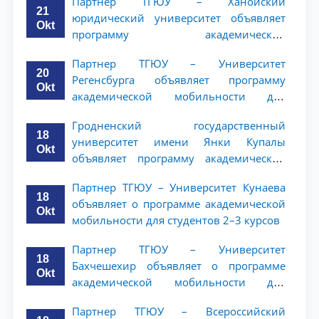
Партнер ТГЮУ – Ханойский
ТГЮУ
21
юридический университет объявляет
Okt
программу академической
мобильности для студентов 2–3 курсов
Партнер ТГЮУ – Университет
20
Регенсбурга объявляет программу
Okt
академической мобильности для
студентов 2–3 курсов
Гродненский государственный
18
университет имени Янки Купалы
Okt
объявляет программу академической
мобильности для студентов 2-3 курсов
Партнер ТГЮУ – Университет Кунаева
ТГЮУ
18
объявляет о программе академической
Okt
мобильности для студентов 2–3 курсов
Партнер ТГЮУ – Университет
18
Бахчешехир объявляет о программе
Okt
академической мобильности для
студентов 2-3 курсов
Партнер ТГЮУ – Всероссийский