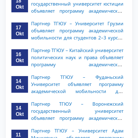
18
государственный университет юстиции
Okt
объявляет программу академической
мобильности для студентов 2–3 курсов
Партнер ТГЮУ – Университет Грузии
ТГЮУ
17
объявляет программу академической
Okt
мобильности для студентов 2–3 курсов
ТГЮУ
Партнер ТГЮУ – Китайский университет
16
политических наук и права объявляет
Okt
программу академической
мобильности для студентов 2–3 курсов
Партнер ТГЮУ – Фуданьский
ТГЮУ
14
Университет объявляет программу
Okt
академической мобильности для
студентов 2–3 курсов ТГЮУ
Партнер ТГЮУ – Воронежский
14
государственный университет
Okt
объявляет программу академической
мобильности для студентов 2–3 курсов
Партнер ТГЮУ – Университет Адам
ТГЮУ
11
Мицкевича объявляет программу