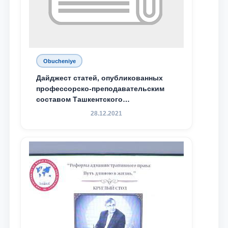
Obucheniye
Дайджест статей, опубликованных
профессорско-преподавательским
составом Ташкентского
государственного юридического
28.12.2021
университета в зарубежных и
местных научных изданиях, с целью
доведения до международного
сообщества результатов реформ и
исследований в сфере
противодействия коррупции