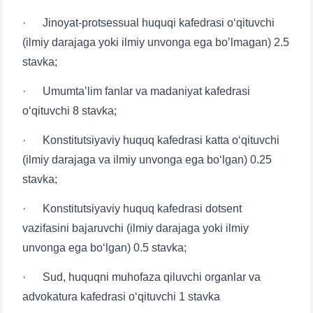
· Jinoyat-protsessual huquqi kafedrasi o‘qituvchi
(ilmiy darajaga yoki ilmiy unvonga ega boʼlmagan) 2.5
stavka;
· Umumtaʼlim fanlar va madaniyat kafedrasi
o‘qituvchi 8 stavka;
Ваше имя и фамилия
· Konstitutsiyaviy huquq kafedrasi katta o‘qituvchi
(ilmiy darajaga va ilmiy unvonga ega bo‘lgan) 0.25
Ваш номер телефона
stavka;
Почта
· Konstitutsiyaviy huquq kafedrasi dotsent
vazifasini bajaruvchi (ilmiy darajaga yoki ilmiy
отправить
unvonga ega bo‘lgan) 0.5 stavka;
· Sud, huquqni muhofaza qiluvchi organlar va
advokatura kafedrasi o‘qituvchi 1 stavka