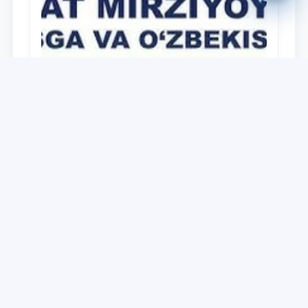
Universitet
Дайджест работ, выполненных в рамках
реализации медиа-плана по доведению