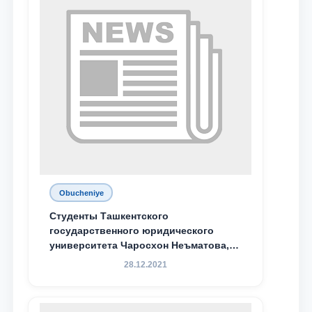
Obucheniye
Студенты Ташкентского
государственного юридического
университета Чаросхон Неъматова,
Севдо Хакимходжаева, Анбарой
28.12.2021
Жумабоева, а также учащийся 1-го
курса академического лицея имени
М.С. Восиковой при ТГЮУ Абдували