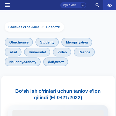
Русский
Главная страница
Новости
>
Obucheniye
Studenty
Meropriyatiya
sdsd
Universitet
Video
Raznoe
Nauchnye-raboty
Дайджест
Чат приёмной комиссии ТГЮУ
Онлайн
Здравствуйте! Добро пожаловать в чат
приёмной комиссии ТГЮУ.
Bo‘sh ish o‘rinlari uchun tanlov e’lon
qilindi (El-0421/2022)
Оставляйте здесь свои обращения по
вопросам приёма.