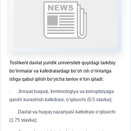
Выберите тему — затем появятся
конкретные вопросы:
1. Документы (бакалавр) (5)
2. Документы (магистр) (4)
3. Собеседование (бакалавр) (8)
4. Собеседование (магистр) (5)
5. Стоимость обучения (2)
6. Онлайн-заявки (15)
7. Колл-центр (4)
Toshkent davlat yuridik universiteti quyidagi tarkibiy
8. Квота (бакалавриат) (1)
9. Квота (магистратура) (1)
bo‘linmalar va kafedralardagi bo‘sh ish o‘rinlariga
✉️ Написать администратору
ishga qabul qilish bo‘yicha tanlov e’lon qiladi:
· Jinoyat huquqi, kriminologiya va korruptsiyaga
qarshi kurashish kafedrasi, o‘qituvchi (0.5 stavka);
· Davlat va huquq nazariyasi kafedrasi o‘qituvchi
(1.75 stavka);