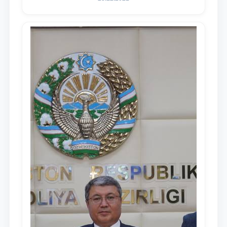
Послании Президента Республики
Узбекистан Шавкат Мирзиёев Олий
Мажлису и народу Узбекистана