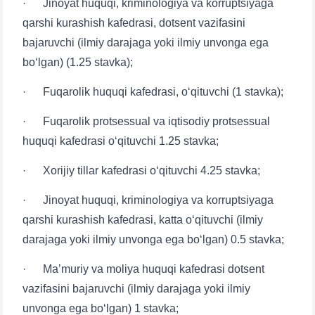
· Jinoyat huquqi, kriminologiya va korruptsiyaga
qarshi kurashish kafedrasi, dotsent vazifasini
bajaruvchi (ilmiy darajaga yoki ilmiy unvonga ega
bo‘lgan) (1.25 stavka);
· Fuqarolik huquqi kafedrasi, o‘qituvchi (1 stavka);
· Fuqarolik protsessual va iqtisodiy protsessual
huquqi kafedrasi o‘qituvchi 1.25 stavka;
· Xorijiy tillar kafedrasi o‘qituvchi 4.25 stavka;
· Jinoyat huquqi, kriminologiya va korruptsiyaga
qarshi kurashish kafedrasi, katta o‘qituvchi (ilmiy
darajaga yoki ilmiy unvonga ega bo‘lgan) 0.5 stavka;
· Maʼmuriy va moliya huquqi kafedrasi dotsent
vazifasini bajaruvchi (ilmiy darajaga yoki ilmiy
unvonga ega bo‘lgan) 1 stavka;