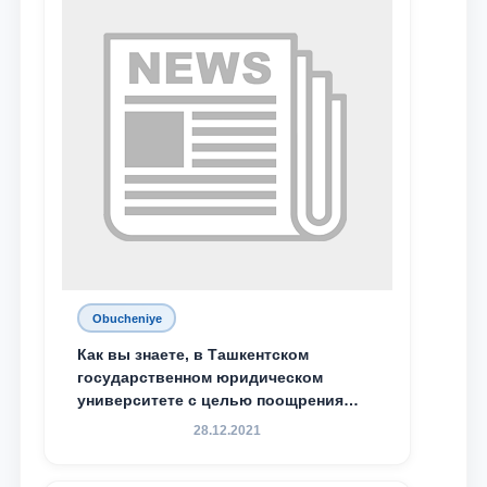
Махамадалиев стали стипендиатами
специальной стипендии имени
Хадичи Сулеймановой.
Obucheniye
Как вы знаете, в Ташкентском
государственном юридическом
университете с целью поощрения
талантливых, активных и
28.12.2021
инициативных студентов,
демонстрирующих свои знания и