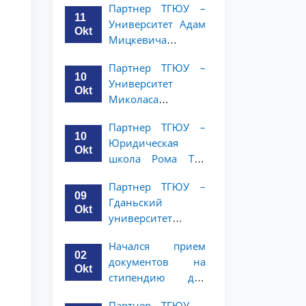
Партнер ТГЮУ –
объявляет
курсов ТГЮУ
11
Университет Адам
программу
Okt
Мицкевича
академической
объявляет
мобильности для
Партнер ТГЮУ –
программу
студентов 2–3
10
Университет
академической
курсов ТГЮУ
Okt
Миколаса
мобильности для
Ромериса
студентов 2–3
Партнер ТГЮУ –
объявляет
курсов ТГЮУ
10
Юридическая
программу
Okt
школа Рома Тре
академической
объявляет о
мобильности для
Партнер ТГЮУ –
программе
студентов 2–3
09
Гданьский
академической
курсов
Okt
университет
мобильности для
объявляет
студентов 2–3
Начался прием
программу
курсов
02
документов на
академической
Okt
стипендию для
мобильности для
магистерской
студентов 2–3
Партнер ТГЮУ –