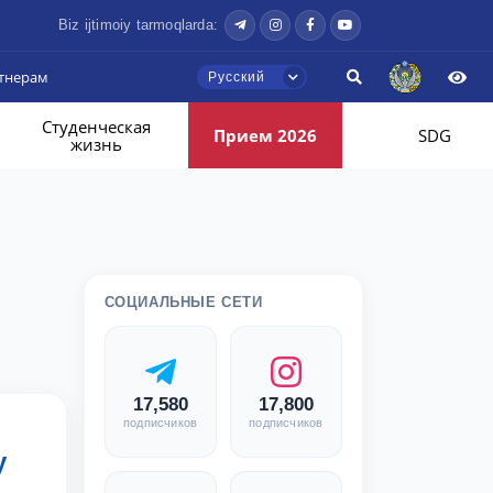
Biz ijtimoiy tarmoqlarda:
тнерам
Русский
Студенческая
Прием 2026
SDG
жизнь
СОЦИАЛЬНЫЕ СЕТИ
17,580
17,800
подписчиков
подписчиков
у