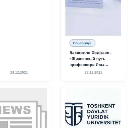
Obucheniye
Бахшилло Ходжаев:
«Жизненный путь
профессора Исы
Хамедова — яркий
28.12.2021
28.12.2021
пример беззаветного
служения науке,
Родине и воспитанию
молодого поколения»