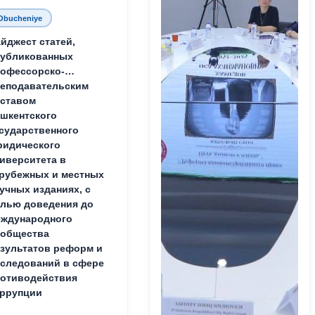
Obucheniye
йджест статей,
публикованных
офессорско-
еподавательским
ставом
шкентского
сударственного
идического
иверситета в
рубежных и местных
учных изданиях, с
лью доведения до
ждународного
ообщества
зультатов реформ и
следований в сфере
отиводействия
ррупции