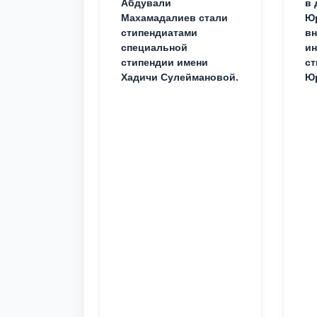
Абдували
в 
Махамадалиев стали
Юр
стипендиатами
вн
специальной
ин
стипендии имени
ст
Хадичи Сулеймановой.
Юр