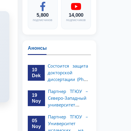
5,800
14,000
подписчиков
подписчиков
Анонсы
Состоится защита
10
докторской
Dek
диссертации (PhD)
Рузигул Xoжиевой
Партнер ТГЮУ –
19
Северо-Западный
Noy
университет
политологии и
Партнер ТГЮУ –
права Китайской
05
Университет
Народной
Noy
исламских наук