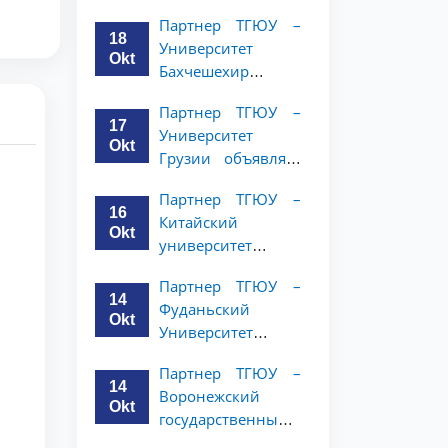
имени Янки
курсов
Партнер ТГЮУ –
Купалы объявляет
18
Университет
программу
Okt
Бахчешехир
академической
объявляет о
мобильности для
Партнер ТГЮУ –
программе
студентов 2-3
17
Университет
академической
курсов ТГЮУ
Okt
Грузии объявляет
мобильности для
программу
студентов 2-3
Партнер ТГЮУ –
академической
курсов
16
Китайский
мобильности для
Okt
университет
студентов 2–3
политических наук
курсов ТГЮУ
Партнер ТГЮУ –
и права объявляет
14
Фуданьский
программу
Okt
Университет
академической
объявляет
мобильности для
Партнер ТГЮУ –
программу
студентов 2–3
14
Воронежский
академической
курсов ТГЮУ
Okt
государственный
мобильности для
университет
студентов 2–3