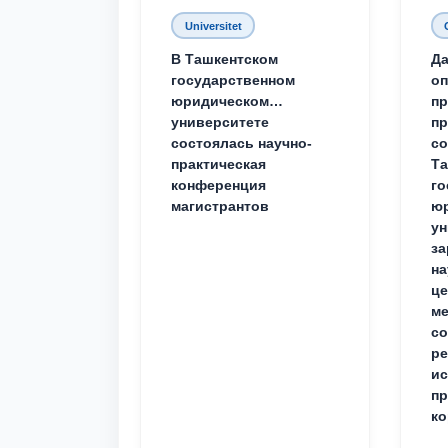
Universitet
В Ташкентском
Да
государственном
о
юридическом
пр
университете
пр
состоялась научно-
со
практическая
Та
конференция
го
магистрантов
юр
ун
за
на
це
ме
с
ре
ис
пр
ко