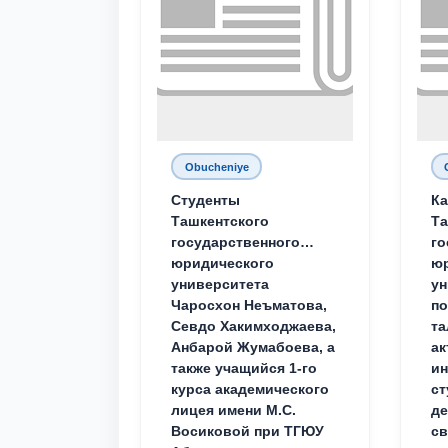
Obucheniye
Студенты
Ка
Ташкентского
Та
государственного
го
юридического
ю
университета
ун
Чаросхон Неъматова,
п
Севдо Хакимходжаева,
та
Анбарой Жумабоева, а
ак
также учащийся 1-го
и
курса академического
ст
лицея имени М.С.
д
Восиковой при ТГЮУ
св