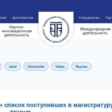
нтам
Докторантам
Сотрудникам
Пар
Научно-
Международная
инновационная
деятельность
деятельность
sdsd
Universitet
Video
Raznoe
н список поступивших в магистратур