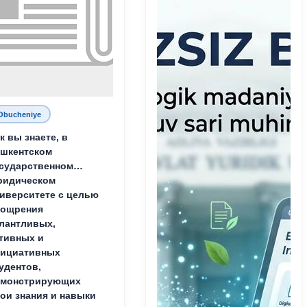
Obucheniye
к вы знаете, в
шкентском
сударственном
ридическом
иверситете с целью
оощрения
лантливых,
тивных и
нициативных
удентов,
емонстрирующих
ои знания и навыки