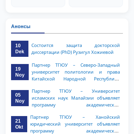
Анонсы
Состоится защита докторской
10
Dek
диссертации (PhD) Рузигул Xoжиевой
Партнер ТГЮУ – Северо-Западный
19
университет политологии и права
Noy
Китайской Народной Республики
(NWUPL) объявляет программу
Партнер ТГЮУ – Университет
академической мобильности для
05
исламских наук Малайзии объявляет
студентов 2–3 курсов
Noy
программу академической
мобильности для студентов 2–3 курсов
Партнер ТГЮУ – Ханойский
ТГЮУ
21
юридический университет объявляет
Okt
программу академической