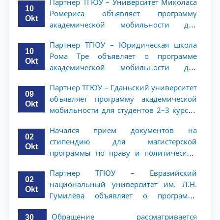
Партнер ТГЮУ – Университет Миколаса
10
Ромериса объявляет программу
Okt
академической мобильности для
студентов 2–3 курсов
Партнер ТГЮУ – Юридическая школа
10
Рома Тре объявляет о программе
Okt
академической мобильности для
студентов 2–3 курсов
Партнер ТГЮУ – Гданьский университет
09
объявляет программу академической
Okt
мобильности для студентов 2–3 курсов
ТГЮУ
Начался прием документов на
02
стипендию для магистерской
Okt
программы по праву и политическим
наукам в Университете Нагоя
Партнер ТГЮУ – Евразийский
02
национальный университет им. Л.Н.
Okt
Гумилёва объявляет о программе
академической мобильности для
Обращение рассматривается
30
студентов 2–3 курсов