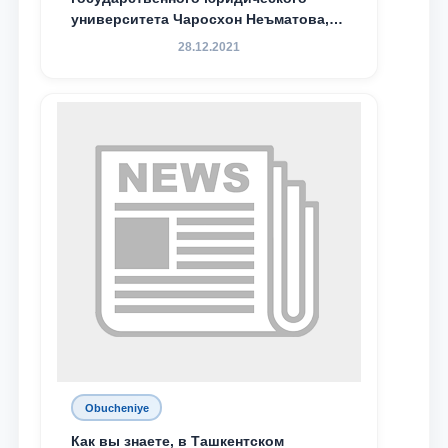
университета Чаросхон Неъматова,
Севдо Хакимходжаева, Анбарой
28.12.2021
Жумабоева, а также учащийся 1-го
курса академического лицея имени
М.С. Восиковой при ТГЮУ Абдували
Махамадалиев стали стипендиатами
специальной стипендии имени
Хадичи Сулеймановой.
Obucheniye
Как вы знаете, в Ташкентском