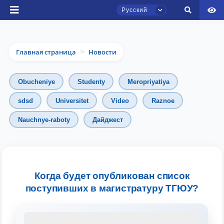
Русский
Главная страница
Новости
>
Obucheniye
Studenty
Meropriyatiya
sdsd
Universitet
Video
Raznoe
Nauchnye-raboty
Дайджест
Чат приёмной комиссии ТГЮУ
Онлайн
Здравствуйте! Добро пожаловать в чат
приёмной комиссии ТГЮУ.
Когда будет опубликован список
поступивших в магистратуру ТГЮУ?
Оставляйте здесь свои обращения по
вопросам приёма.