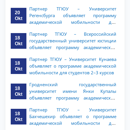
мобильности для студентов 2–3 курсов
Партнер ТГЮУ – Университет
20
Регенсбурга объявляет программу
Okt
академической мобильности для
студентов 2–3 курсов
Партнер ТГЮУ – Всероссийский
18
государственный университет юстиции
Okt
объявляет программу академической
мобильности для студентов 2–3 курсов
Партнер ТГЮУ – Университет Кунаева
ТГЮУ
18
объявляет о программе академической
Okt
мобильности для студентов 2–3 курсов
Гродненский государственный
18
университет имени Янки Купалы
Okt
объявляет программу академической
мобильности для студентов 2-3 курсов
Партнер ТГЮУ – Университет
ТГЮУ
18
Бахчешехир объявляет о программе
Okt
академической мобильности для
студентов 2-3 курсов