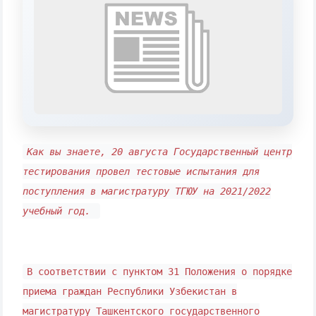
Выберите тему — затем появятся
конкретные вопросы:
1. Документы (бакалавр) (5)
2. Документы (магистр) (4)
3. Собеседование (бакалавр) (8)
4. Собеседование (магистр) (5)
5. Стоимость обучения (2)
6. Онлайн-заявки (15)
7. Колл-центр (4)
8. Квота (бакалавриат) (1)
9. Квота (магистратура) (1)
Как вы знаете, 20 августа Государственный центр
✉️ Написать администратору
тестирования провел тестовые испытания для
поступления в магистратуру ТГЮУ на 2021/2022
учебный год.
В соответствии с пунктом 31 Положения о порядке
приема граждан Республики Узбекистан в
магистратуру Ташкентского государственного