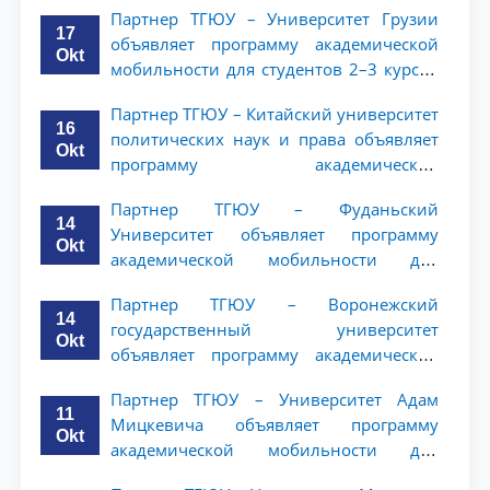
Партнер ТГЮУ – Университет Грузии
17
объявляет программу академической
Okt
мобильности для студентов 2–3 курсов
ТГЮУ
Партнер ТГЮУ – Китайский университет
16
политических наук и права объявляет
Okt
программу академической
мобильности для студентов 2–3 курсов
Партнер ТГЮУ – Фуданьский
ТГЮУ
14
Университет объявляет программу
Okt
академической мобильности для
студентов 2–3 курсов ТГЮУ
Партнер ТГЮУ – Воронежский
14
государственный университет
Okt
объявляет программу академической
мобильности для студентов 2–3 курсов
Партнер ТГЮУ – Университет Адам
ТГЮУ
11
Мицкевича объявляет программу
Okt
академической мобильности для
студентов 2–3 курсов ТГЮУ