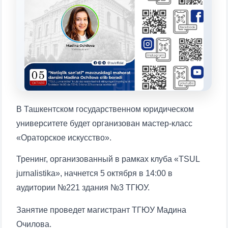
конкретные вопросы:
1. Документы (бакалавр) (5)
2. Документы (магистр) (4)
3. Собеседование (бакалавр) (8)
4. Собеседование (магистр) (5)
5. Стоимость обучения (2)
6. Онлайн-заявки (15)
7. Колл-центр (4)
8. Квота (бакалавриат) (1)
9. Квота (магистратура) (1)
В Ташкентском государственном юридическом
✉️ Написать администратору
университете будет организован мастер-класс
«Ораторское искусство».
Тренинг, организованный в рамках клуба «TSUL
jurnalistika», начнется 5 октября в 14:00 в
аудитории №221 здания №3 ТГЮУ.
Занятие проведет магистрант ТГЮУ Мадина
Очилова.