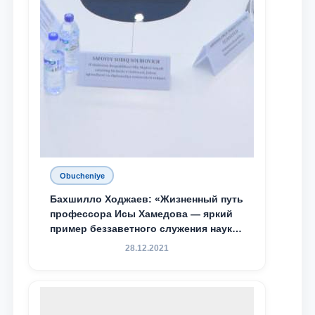
Obucheniye
Бахшилло Ходжаев: «Жизненный путь
профессора Исы Хамедова — яркий
пример беззаветного служения науке,
Родине и воспитанию молодого
28.12.2021
поколения»