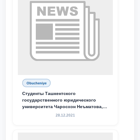
Obucheniye
Студенты Ташкентского
государственного юридического
университета Чаросхон Неъматова,
Севдо Хакимходжаева, Анбарой
28.12.2021
Жумабоева, а также учащийся 1-го
курса академического лицея имени
М.С. Восиковой при ТГЮУ Абдували
Махамадалиев стали стипендиатами