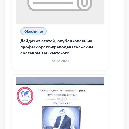
Obucheniye
Дайджест статей, опубликованных
профессорско-преподавательским
составом Ташкентского
государственного юридического
28.12.2021
университета в зарубежных и
местных научных изданиях, с целью
доведения до международного
сообщества результатов реформ и
исследований в сфере
противодействия коррупции