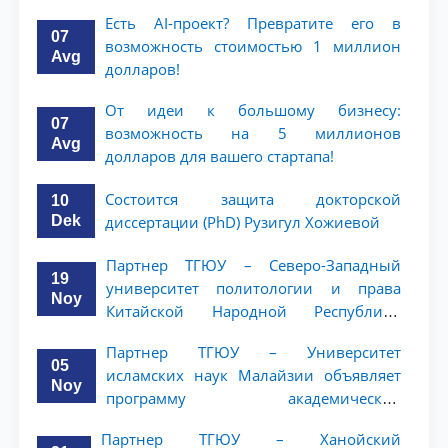
Есть AI-проект? Превратите его в
07
возможность стоимостью 1 миллион
Avg
долларов!
От идеи к большому бизнесу:
07
возможность на 5 миллионов
Avg
долларов для вашего стартапа!
Состоится защита докторской
10
Dek
диссертации (PhD) Рузигул Xoжиевой
Партнер ТГЮУ – Северо-Западный
19
университет политологии и права
Noy
Китайской Народной Республики
(NWUPL) объявляет программу
Партнер ТГЮУ – Университет
академической мобильности для
05
исламских наук Малайзии объявляет
студентов 2–3 курсов
Noy
программу академической
мобильности для студентов 2–3 курсов
Партнер ТГЮУ – Ханойский
ТГЮУ