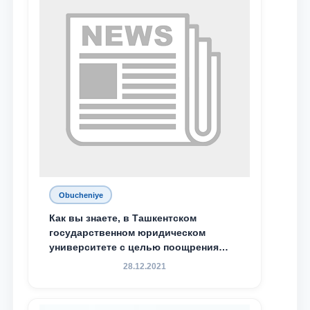
специальной стипендии имени
Хадичи Сулеймановой.
Obucheniye
Как вы знаете, в Ташкентском
государственном юридическом
университете с целью поощрения
талантливых, активных и
28.12.2021
инициативных студентов,
демонстрирующих свои знания и
навыки в деятельности Юридической