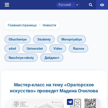
Русский
Главная страница
Новости
>
Obucheniye
Studenty
Meropriyatiya
sdsd
Universitet
Video
Raznoe
Чат приёмной комиссии ТГЮУ
Nauchnye-raboty
Дайджест
Онлайн
Здравствуйте! Добро пожаловать в чат
приёмной комиссии ТГЮУ.
Мастер-класс на тему «Ораторское
искусство» проведет Мадина Очилова
Оставляйте здесь свои обращения по
вопросам приёма.
Выберите тему — затем появятся