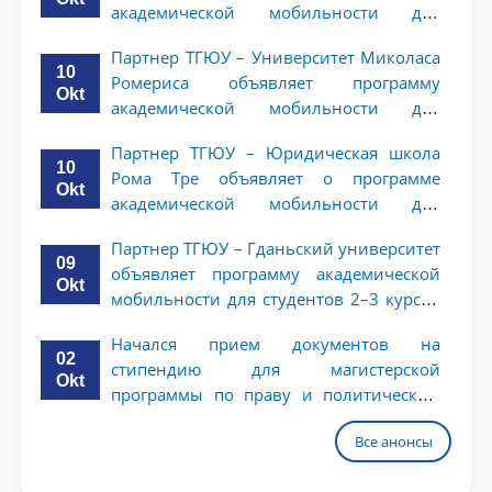
академической мобильности для
студентов 2–3 курсов ТГЮУ
Партнер ТГЮУ – Университет Миколаса
10
Ромериса объявляет программу
Okt
академической мобильности для
студентов 2–3 курсов
Партнер ТГЮУ – Юридическая школа
10
Рома Тре объявляет о программе
Okt
академической мобильности для
студентов 2–3 курсов
Партнер ТГЮУ – Гданьский университет
09
объявляет программу академической
Okt
мобильности для студентов 2–3 курсов
ТГЮУ
Начался прием документов на
02
стипендию для магистерской
Okt
программы по праву и политическим
наукам в Университете Нагоя
Все анонсы