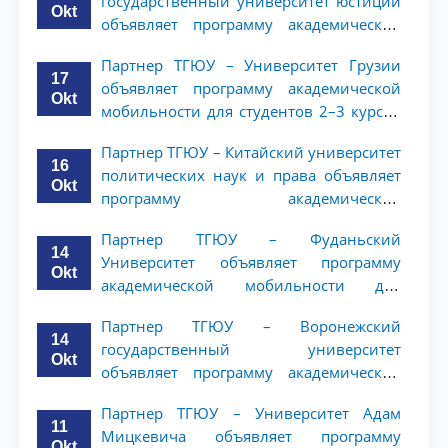
государственный университет юстиции
Okt
объявляет программу академической
мобильности для студентов 2–3 курсов
Партнер ТГЮУ – Университет Грузии
ТГЮУ
17
объявляет программу академической
Okt
мобильности для студентов 2–3 курсов
ТГЮУ
Партнер ТГЮУ – Китайский университет
16
политических наук и права объявляет
Okt
программу академической
мобильности для студентов 2–3 курсов
Партнер ТГЮУ – Фуданьский
ТГЮУ
14
Университет объявляет программу
Okt
академической мобильности для
студентов 2–3 курсов ТГЮУ
Партнер ТГЮУ – Воронежский
14
государственный университет
Okt
объявляет программу академической
мобильности для студентов 2–3 курсов
Партнер ТГЮУ – Университет Адам
ТГЮУ
11
Мицкевича объявляет программу
Okt