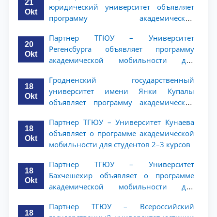
21
юридический университет объявляет
Okt
программу академической
мобильности для студентов 2–3 курсов
Партнер ТГЮУ – Университет
20
Регенсбурга объявляет программу
Okt
академической мобильности для
студентов 2–3 курсов
Гродненский государственный
18
университет имени Янки Купалы
Okt
объявляет программу академической
мобильности для студентов 2-3 курсов
Партнер ТГЮУ – Университет Кунаева
ТГЮУ
18
объявляет о программе академической
Okt
мобильности для студентов 2–3 курсов
Партнер ТГЮУ – Университет
18
Бахчешехир объявляет о программе
Okt
академической мобильности для
студентов 2-3 курсов
Партнер ТГЮУ – Всероссийский
18