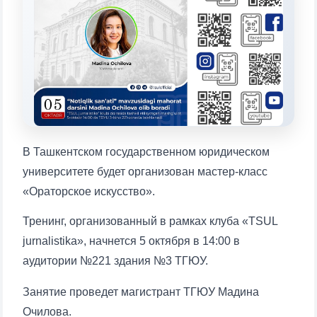
конкретные вопросы:
1. Документы (бакалавр) (5)
2. Документы (магистр) (4)
3. Собеседование (бакалавр) (8)
4. Собеседование (магистр) (5)
5. Стоимость обучения (2)
6. Онлайн-заявки (15)
7. Колл-центр (4)
8. Квота (бакалавриат) (1)
9. Квота (магистратура) (1)
В Ташкентском государственном юридическом
✉️ Написать администратору
университете будет организован мастер-класс
«Ораторское искусство».
Тренинг, организованный в рамках клуба «TSUL
jurnalistika», начнется 5 октября в 14:00 в
аудитории №221 здания №3 ТГЮУ.
Занятие проведет магистрант ТГЮУ Мадина
Очилова.