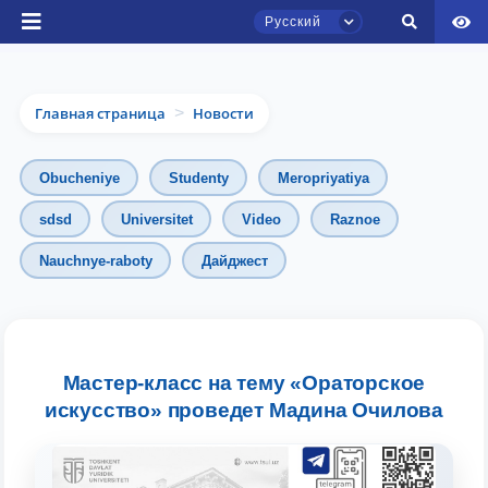
Русский
Главная страница
Новости
>
Obucheniye
Studenty
Meropriyatiya
sdsd
Universitet
Video
Raznoe
Чат приёмной комиссии ТГЮУ
Nauchnye-raboty
Дайджест
Онлайн
Здравствуйте! Добро пожаловать в чат
приёмной комиссии ТГЮУ.
Мастер-класс на тему «Ораторское
искусство» проведет Мадина Очилова
Оставляйте здесь свои обращения по
вопросам приёма.
Выберите тему — затем появятся