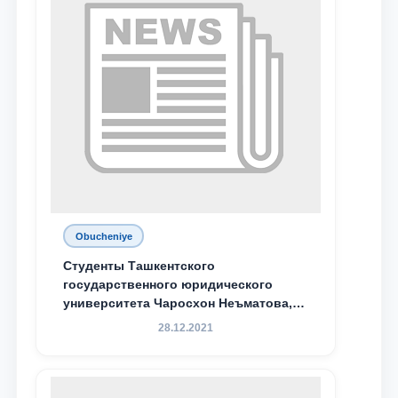
Obucheniye
Студенты Ташкентского
государственного юридического
университета Чаросхон Неъматова,
Севдо Хакимходжаева, Анбарой
28.12.2021
Жумабоева, а также учащийся 1-го
курса академического лицея имени
М.С. Восиковой при ТГЮУ Абдували
Махамадалиев стали стипендиатами