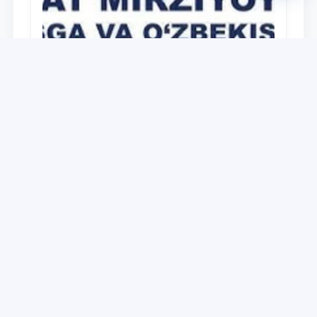
Universitet
Дайджест работ, выполненных в рамках
реализации медиа-плана по доведению
до широкой общественности сути и