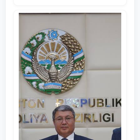
Послании Президента Республики
Узбекистан Шавкат Мирзиёев Олий
Мажлису и народу Узбекистана