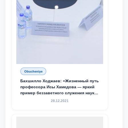
Obucheniye
Бахшилло Ходжаев: «Жизненный путь
профессора Исы Хамедова — яркий
пример беззаветного служения науке,
Родине и воспитанию молодого
28.12.2021
поколения»