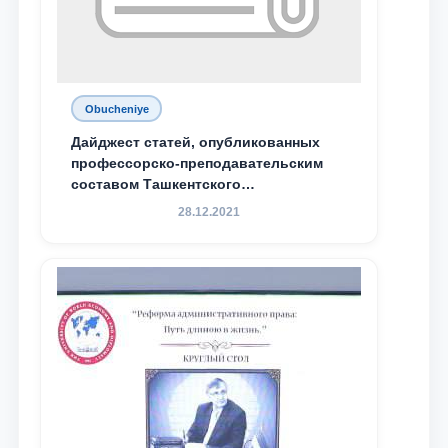
Obucheniye
Дайджест статей, опубликованных
профессорско-преподавательским
составом Ташкентского
государственного юридического
28.12.2021
университета в зарубежных и
местных научных изданиях, с целью
доведения до международного
сообщества результатов реформ и
исследований в сфере
противодействия коррупции