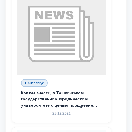
специальной стипендии имени
Хадичи Сулеймановой.
Obucheniye
Как вы знаете, в Ташкентском
государственном юридическом
университете с целью поощрения
талантливых, активных и
28.12.2021
инициативных студентов,
демонстрирующих свои знания и
навыки в деятельности Юридической