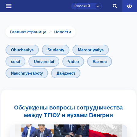
Русский
Главная страница
Новости
>
Obucheniye
Studenty
Meropriyatiya
sdsd
Universitet
Video
Raznoe
Nauchnye-raboty
Дайджест
Чат приёмной комиссии ТГЮУ
Онлайн
Здравствуйте! Добро пожаловать в чат
приёмной комиссии ТГЮУ.
Обсуждены вопросы сотрудничества
между ТГЮУ и вузами Венгрии
Оставляйте здесь свои обращения по
вопросам приёма.