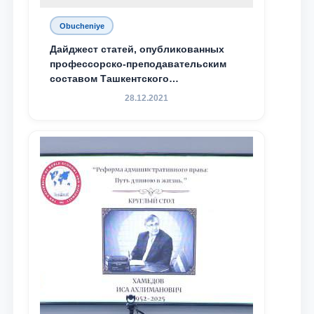
Obucheniye
Дайджест статей, опубликованных
профессорско-преподавательским
составом Ташкентского
государственного юридического
28.12.2021
университета в зарубежных и
местных научных изданиях, с целью
доведения до международного
сообщества результатов реформ и
исследований в сфере
противодействия коррупции