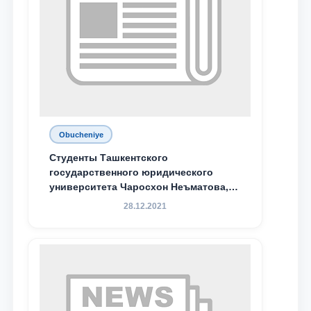
Obucheniye
Студенты Ташкентского
государственного юридического
университета Чаросхон Неъматова,
Севдо Хакимходжаева, Анбарой
28.12.2021
Жумабоева, а также учащийся 1-го
курса академического лицея имени
М.С. Восиковой при ТГЮУ Абдували
Махамадалиев стали стипендиатами
специальной стипендии имени
Хадичи Сулеймановой.