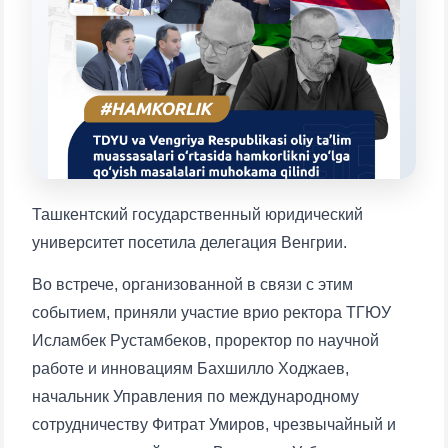
Выберите тему — затем появятся
конкретные вопросы:
1. Документы (бакалавр) (5)
2. Документы (магистр) (4)
3. Собеседование (бакалавр) (8)
4. Собеседование (магистр) (5)
5. Стоимость обучения (2)
6. Онлайн-заявки (15)
7. Колл-центр (4)
8. Квота (бакалавриат) (1)
9. Квота (магистратура) (1)
Ташкентский государственный юридический
✉️ Написать администратору
университет посетила делегация Венгрии.
Во встрече, организованной в связи с этим
событием, приняли участие врио ректора ТГЮУ
Исламбек Рустамбеков, проректор по научной
работе и инновациям Бахшилло Ходжаев,
начальник Управления по международному
сотрудничеству Фитрат Умиров, чрезвычайный и