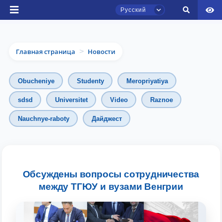
Русский
Главная страница
Новости
>
Obucheniye
Studenty
Meropriyatiya
sdsd
Universitet
Video
Raznoe
Nauchnye-raboty
Дайджест
Чат приёмной комиссии ТГЮУ
Онлайн
Здравствуйте! Добро пожаловать в чат
приёмной комиссии ТГЮУ.
Обсуждены вопросы сотрудничества
между ТГЮУ и вузами Венгрии
Оставляйте здесь свои обращения по
вопросам приёма.