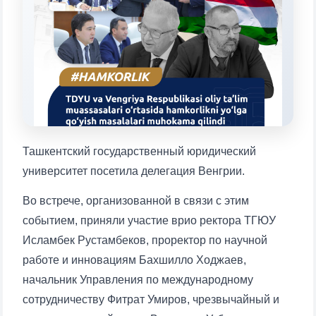
Выберите тему — затем появятся
конкретные вопросы:
1. Документы (бакалавр) (5)
2. Документы (магистр) (4)
3. Собеседование (бакалавр) (8)
4. Собеседование (магистр) (5)
5. Стоимость обучения (2)
6. Онлайн-заявки (15)
7. Колл-центр (4)
8. Квота (бакалавриат) (1)
9. Квота (магистратура) (1)
Ташкентский государственный юридический
✉️ Написать администратору
университет посетила делегация Венгрии.
Во встрече, организованной в связи с этим
событием, приняли участие врио ректора ТГЮУ
Исламбек Рустамбеков, проректор по научной
работе и инновациям Бахшилло Ходжаев,
начальник Управления по международному
сотрудничеству Фитрат Умиров, чрезвычайный и