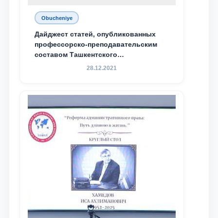
Obucheniye
Дайджест статей, опубликованных
профессорско-преподавательским
составом Ташкентского
государственного юридического
28.12.2021
университета в зарубежных и
местных научных изданиях, с целью
доведения до международного
сообщества результатов реформ и
исследований в сфере
противодействия коррупции