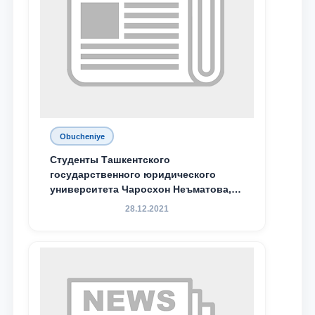
Obucheniye
Студенты Ташкентского
государственного юридического
университета Чаросхон Неъматова,
Севдо Хакимходжаева, Анбарой
28.12.2021
Жумабоева, а также учащийся 1-го
курса академического лицея имени
М.С. Восиковой при ТГЮУ Абдували
Махамадалиев стали стипендиатами
специальной стипендии имени
Хадичи Сулеймановой.