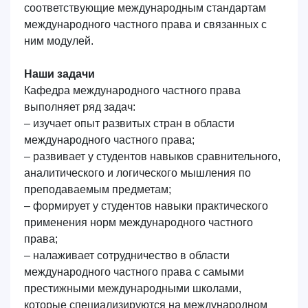
соответствующие международным стандартам
международного частного права и связанных с
ним модулей.
Наши задачи
Кафедра международного частного права
выполняет ряд задач:
– изучает опыт развитых стран в области
международного частного права;
– развивает у студентов навыков сравнительного,
аналитического и логического мышления по
преподаваемым предметам;
– формирует у студентов навыки практического
Ваше имя и фамилия
применения норм международного частного
права;
– налаживает сотрудничество в области
Ваш номер телефона
международного частного права с самыми
престижными международными школами,
Почта
которые специализируются на международном