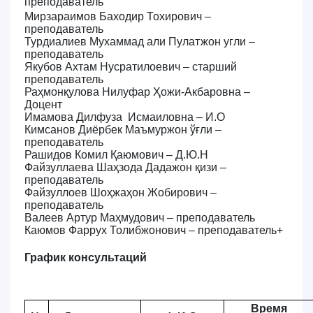
преподаватель
Мирзараимов Баходир Тохирович –
преподаватель
Турдиалиев Мухаммад али Пулатжон угли –
преподаватель
Якубов Ахтам Нусратилоевич – старший
преподаватель
Раҳмонқулова Нилуфар Ҳожи-Акбаровна
–
Доцент
Имамова Дилфуза Исмаиловна
–
И
.
O
Кимсанов Диёрбек Маъмуржон ўғли
–
преподаватель
Рашидов Комил Қаюмович
–
Д.Ю.Н
Файзуллаева Шаҳзода Дадажон қизи
–
преподаватель
Файзуллоев Шоҳжаҳон Жобирович
–
преподаватель
Валеев Артур Маҳмудович
– преподаватель
Каюмов Фаррух Толибжонович
– преподаватель+
График консультаций
Время