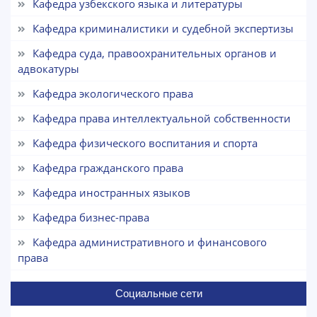
Кафедра узбекского языка и литературы
Выберите тему — затем появятся
Кафедра криминалистики и судебной экспертизы
конкретные вопросы:
Кафедра суда, правоохранительных органов и
1. Документы (бакалавр) (5)
2. Документы (магистр) (4)
адвокатуры
3. Собеседование (бакалавр) (8)
4. Собеседование (магистр) (5)
Кафедра экологического права
5. Стоимость обучения (2)
6. Онлайн-заявки (15)
Кафедра права интеллектуальной собственности
8. Квота (бакалавриат) (1)
9. Квота (магистратура) (1)
Кафедра физического воспитания и спорта
✉️ Написать администратору
Кафедра гражданского права
Кафедра иностранных языков
Кафедра бизнес-права
Кафедра административного и финансового
права
Социальные сети