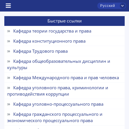
Русский
Быстрые ссылки
Кафедра теории государства и права
Кафедра конституционного права
Кафедра Трудового права
Кафедра общеобразовательных дисциплин и
культуры
Чат приёмной комиссии ТГЮУ
Кафедра Международного права и прав человека
Онлайн
Кафедра уголовного права, криминологии и
противодействия коррупции
Здравствуйте! Добро пожаловать в чат приёмной
комиссии ТГЮУ.
Кафедра уголовно-процессуального права
Кафедра гражданского процессуального и
Оставляйте здесь свои обращения по
экономического процессуального права
вопросам приёма.