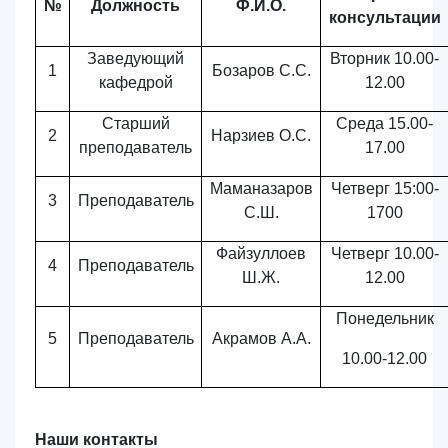
№
Должность
Ф.И.О.
консультации
Заведующий
Вторник 10.00-
1
Бозаров С.С.
кафедрой
12.00
Старший
Среда 15.00-
2
Нарзиев
О
.С.
преподаватель
17.00
Маманазаров
Четверг
15:00-
3
Преподаватель
С.Ш.
1700
Файзуллоев
Четверг 10.00-
4
Преподаватель
Ш
.
Ж
.
12.00
Понедельник
5
Преподаватель
Акрамов А.А.
10.00-12.00
Наши контакты