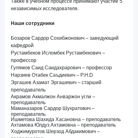
Также в учебном процессе принимают участие 5
независимых исследователя.
Наши сотрудники
Бозаров Сардор Сохибжонович – заведующий
кафедрой
Рустамбеков Исломбек Рустамбекович
–
профессор
Гулямов Саид Саидахрарович
– профессор
Нарзиев Отабек Саъдиевич –
P.H.D
Эргашев Азамат Эргашевич – старший
преподаватель
Акрамов Акмалжон Анваржон угли –
преподаватель
Маманазаров Сардор Шухратович –
преподаватель
Ишметова Шахида Хасановна – преподаватель
Ахтамова Юлдуз Ахтамовна – преподаватель
Ходжимуротов Шерзод Абдакимович –