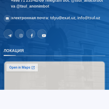
+998 71 233-42-09 Telegram bot: @tsul_anticorbot
va @tsul_anonimbot
tdyu@exat.uz, info@tsul.uz
электронная почта:
ЛОКАЦИЯ