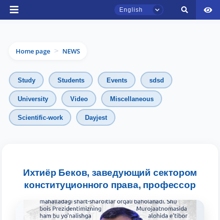
English
Home page
NEWS
>
Study
Students
Events
sdsd
University
Video
Miscellaneous
TSUL Admissions Chat
Scientific-work
Dayjest
Online
Hello! Welcome to the TSUL
admissions chat.
Ихтиёр Беков, заведующий сектором
Leave your admissions-related
конституционного права, профессор
inquiries here.
Choose a topic — specific questions