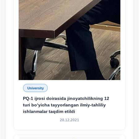
University
PQ-1 ijrosi doirasida jinoyatchilikning 12
turi bo‘yicha tayyorlangan ilmiy-tahliliy
ishlanmalar taqdim etildi
28.12.2021