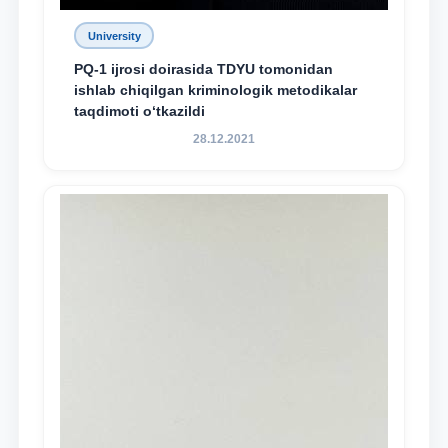
University
PQ-1 ijrosi doirasida TDYU tomonidan
ishlab chiqilgan kriminologik metodikalar
taqdimoti o‘tkazildi
28.12.2021