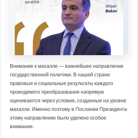
will appear:
1. Documents (bachelor) (5)
2. Documents (masters) (4)
3. Interview (bachelor) (8)
4. Interview (masters) (5)
5. Tuition fee (2)
6. Online application (16)
7. Call-center (4)
8. Bachelor quota (1)
9. Master quota (1)
✉️ Write to administrator
Внимание к махалле — важнейшее направление
государственной политики. В нашей стране
правовые и социальные результаты каждого
проводимого преобразования напрямую
оцениваются через условия, созданные на уровне
махалли. Именно поэтому в Послании Президента
этому направлению было уделено особое
внимание.