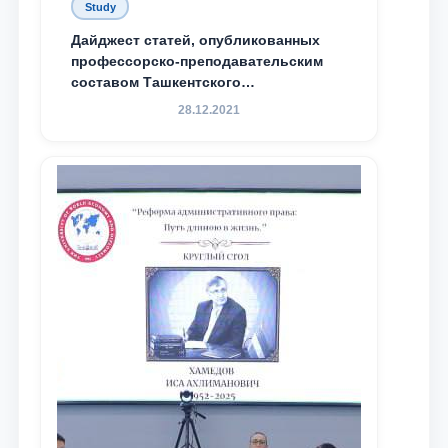
Study
Дайджест статей, опубликованных
профессорско-преподавательским
составом Ташкентского
государственного юридического
28.12.2021
университета в зарубежных и
местных научных изданиях, с целью
доведения до международного
сообщества результатов реформ и
исследований в сфере
противодействия коррупции