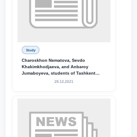
Study
Charoskhon Nematova, Sevdo
Khakimkhodjaeva, and Anbaroy
Jumaboyeva, students of Tashkent
State University of Law, along with
28.12.2021
Abduvali Makhamadaliev, a first-year
student at the M.S. Vasiqova Academic
Lyceum under TSUL, have been
awarded the Khadicha Sulaymonova
Special Scholarship.