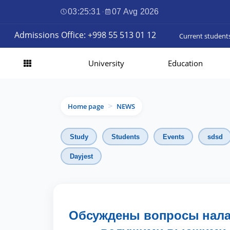
03:25:32
·
07 Avg 2026
Admissions Office: +998 55 513 01 12
Current student
University
Education
Home page
NEWS
>
Study
Students
Events
sdsd
Dayjest
Обсуждены вопросы нала