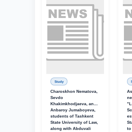
Study
Charoskhon Nematova,
As
Sevdo
ne
Khakimkhodjaeva, and
"L
Anbaroy Jumaboyeva,
Sc
students of Tashkent
es
State University of Law,
St
along with Abduvali
to