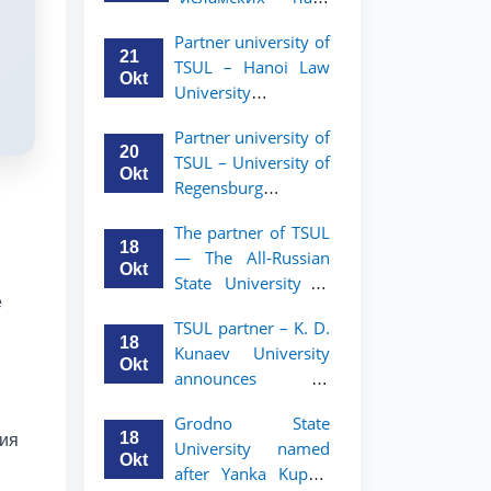
academic mobility
Малайзии
program for 2nd-
Partner university of
объявляет
and 3rd-year
21
TSUL – Hanoi Law
программу
students
Okt
University
академической
announces an
мобильности для
Partner university of
academic mobility
студентов 2–3
20
TSUL – University of
program for 2nd–
курсов ТГЮУ
Okt
Regensburg
3rd year students.
announces an
The partner of TSUL
academic mobility
18
— The All‑Russian
program for 2nd–
Okt
State University of
3rd year students of
е
Justice — announces
TSUL
TSUL partner – K. D.
an academic
18
Kunaev University
mobility program
Okt
announces an
for 2nd–3rd year
academic mobility
students of
Grodno State
program for 2nd–
Tashkent State
18
ния
University named
3rd year students
University of Law
Okt
after Yanka Kupala