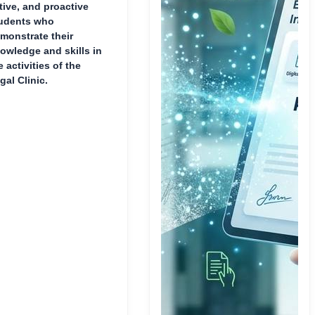
tive, and proactive
udents who
monstrate their
owledge and skills in
e activities of the
gal Clinic.