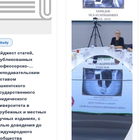
Study
йджест статей,
публикованных
офессорско-
еподавательским
ставом
шкентского
сударственного
идического
иверситета в
рубежных и местных
учных изданиях, с
лью доведения до
ждународного
ообщества