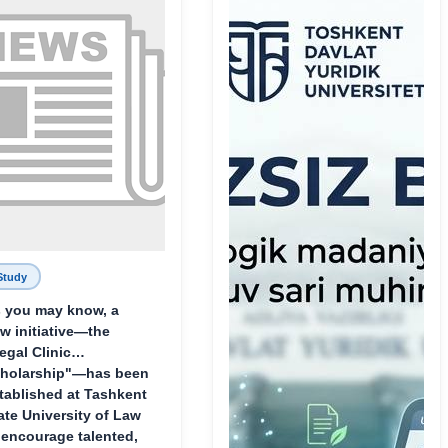
Study
 you may know, a
w initiative—the
egal Clinic
holarship"—has been
tablished at Tashkent
ate University of Law
 encourage talented,