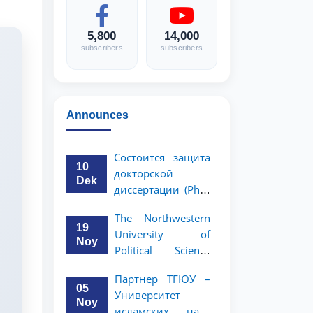
5,800
14,000
subscribers
subscribers
Announces
Состоится защита
10
докторской
Dek
диссертации (PhD)
Рузигул Xoжиевой
The Northwestern
19
University of
Noy
Political Science
and Law, a partner
Партнер ТГЮУ –
of TSUL, has
05
Университет
announced an
Noy
исламских наук