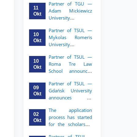
Partner of TGU —
academic mobility
11
Adam Mickiewicz
program for 2nd–
Okt
University
3rd year students of
announces an
TSUL
Partner of TSUL —
academic mobility
10
Mykolas Romeris
program for 2nd
Okt
University
and 3rd-year
announces an
students of TSUL.
Partner of TSUL —
academic mobility
10
Roma Tre Law
program for 2nd
Okt
School announces
and 3rd-year
an academic
students
Partner of TSUL —
mobility program
09
Gdańsk University
for 2nd and 3rd-
Okt
announces an
year students
academic mobility
The application
program for 2nd
02
process has started
and 3rd-year
Okt
for the scholarship
students of TSUL
for the Master’s
Partner of TSUL –