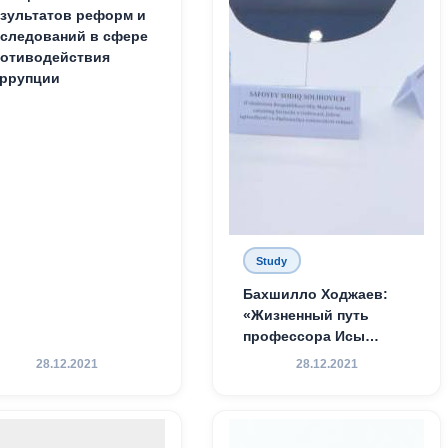
зультатов реформ и
следований в сфере
отиводействия
ррупции
Study
Бахшилло Ходжаев:
«Жизненный путь
профессора Исы
Хамедова — яркий
28.12.2021
28.12.2021
пример беззаветного
служения науке,
Родине и воспитанию
молодого поколения»