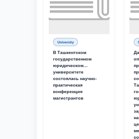
University
В Ташкентском
Да
государственном
о
юридическом
пр
университете
пр
состоялась научно-
со
практическая
Та
конференция
го
магистрантов
юр
ун
за
на
це
ме
с