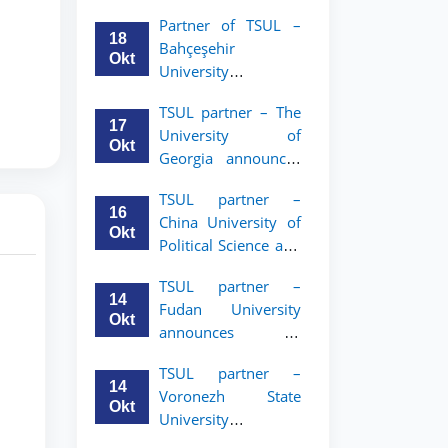
announces an
Partner of TSUL –
academic mobility
18
Bahçeşehir
program for 2nd–
Okt
University
3rd year students of
announces an
Tashkent State
TSUL partner – The
academic mobility
University of Law
17
University of
program for 2nd-
Okt
Georgia announces
and 3rd-year
an academic
students
TSUL partner –
mobility program
16
China University of
for 2nd–3rd year
Okt
Political Science and
students of TSUL
Law announces
TSUL partner –
academic mobility
14
Fudan University
program for 2nd–
Okt
announces an
3rd year students of
academic mobility
TSUL
TSUL partner –
program for 2nd–
14
Voronezh State
3rd year students of
Okt
University
TSUL
announces an