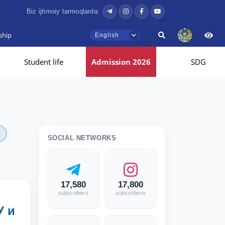
Biz ijtimoiy tarmoqlarda:
ship
English
Student life
Admission 2026
SDG
SOCIAL NETWORKS
17,580
17,800
subscribers
subscribers
У и