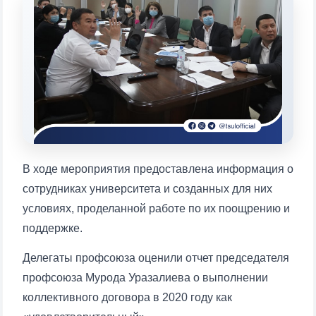
will appear:
1. Documents (bachelor) (5)
2. Documents (masters) (4)
3. Interview (bachelor) (8)
4. Interview (masters) (5)
5. Tuition fee (2)
6. Online application (16)
7. Call-center (4)
8. Bachelor quota (1)
9. Master quota (1)
✉️ Write to administrator
В ходе мероприятия предоставлена информация о
сотрудниках университета и созданных для них
условиях, проделанной работе по их поощрению и
поддержке.
Делегаты профсоюза оценили отчет председателя
профсоюза Мурода Уразалиева о выполнении
коллективного договора в 2020 году как