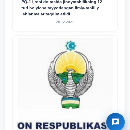
PQ-1 ijrosi doirasida jinoyatchilikning 12
turi bo‘yicha tayyorlangan ilmiy-tahliliy
ishlanmalar taqdim etildi
28.12.2021