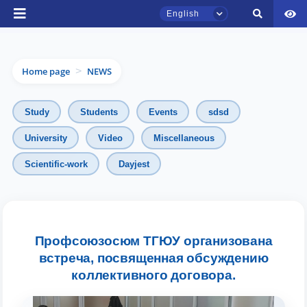
English
Home page
NEWS
>
Study
Students
Events
sdsd
University
Video
Miscellaneous
TSUL Admissions Chat
Scientific-work
Dayjest
Online
Hello! Welcome to the TSUL
admissions chat.
Профсоюзосюм ТГЮУ организована
встреча, посвященная обсуждению
Leave your admissions-related
inquiries here.
коллективного договора.
Choose a topic — specific questions