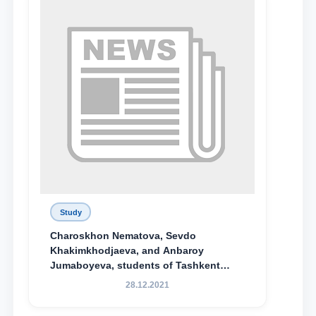
Study
Charoskhon Nematova, Sevdo
Khakimkhodjaeva, and Anbaroy
Jumaboyeva, students of Tashkent
State University of Law, along with
28.12.2021
Abduvali Makhamadaliev, a first-year
student at the M.S. Vasiqova Academic