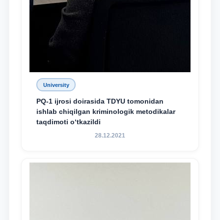
University
PQ-1 ijrosi doirasida TDYU tomonidan
ishlab chiqilgan kriminologik metodikalar
taqdimoti o‘tkazildi
28.12.2021