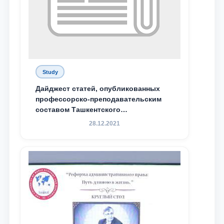
Study
Дайджест статей, опубликованных
профессорско-преподавательским
составом Ташкентского
государственного юридического
28.12.2021
университета в зарубежных и
местных научных изданиях, с целью
доведения до международного
сообщества результатов реформ и
исследований в сфере
противодействия коррупции