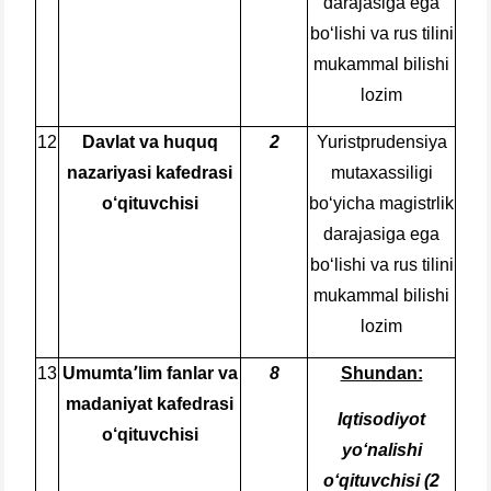
darajasiga ega
bo‘lishi va rus tilini
mukammal bilishi
lozim
12
Davlat va huquq
2
Yuristprudensiya
nazariyasi kafedrasi
mutaxassiligi
o‘qituvchisi
bo‘yicha magistrlik
darajasiga ega
bo‘lishi va rus tilini
mukammal bilishi
lozim
13
Umumta՚lim fanlar va
8
Shundan:
madaniyat kafedrasi
Iqtisodiyot
o‘qituvchisi
yo‘nalishi
o‘qituvchisi (2