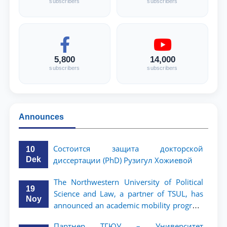
subscribers
subscribers
5,800
14,000
subscribers
subscribers
Announces
Состоится защита докторской
10
Dek
диссертации (PhD) Рузигул Xoжиевой
The Northwestern University of Political
19
Science and Law, a partner of TSUL, has
Noy
announced an academic mobility program
for 2nd- and 3rd-year students
Партнер ТГЮУ – Университет