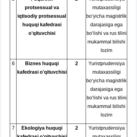
protsessual va
mutaxassiligi
iqtisodiy protsessual
bo‘yicha magistrlik
huquqi kafedrasi
darajasiga ega
o‘qituvchisi
bo‘lishi va rus tilini
mukammal bilishi
lozim
6
Biznes huquqi
2
Yuristprudensiya
kafedrasi o‘qituvchisi
mutaxassiligi
bo‘yicha magistrlik
darajasiga ega
bo‘lishi va rus tilini
mukammal bilishi
lozim
7
Ekologiya huquqi
2
Yuristprudensiya
kafedrasi o‘qituvchisi
mutaxassiligi