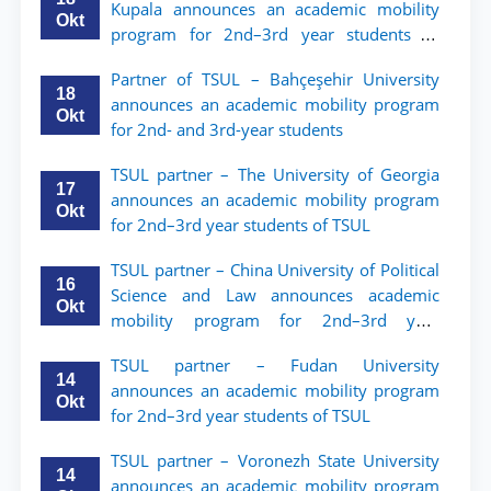
Kupala announces an academic mobility
Okt
program for 2nd–3rd year students of
Tashkent State University of Law
Partner of TSUL – Bahçeşehir University
18
announces an academic mobility program
Okt
for 2nd- and 3rd-year students
TSUL partner – The University of Georgia
17
announces an academic mobility program
Okt
for 2nd–3rd year students of TSUL
TSUL partner – China University of Political
16
Science and Law announces academic
Okt
mobility program for 2nd–3rd year
students of TSUL
TSUL partner – Fudan University
14
announces an academic mobility program
Okt
for 2nd–3rd year students of TSUL
TSUL partner – Voronezh State University
14
announces an academic mobility program