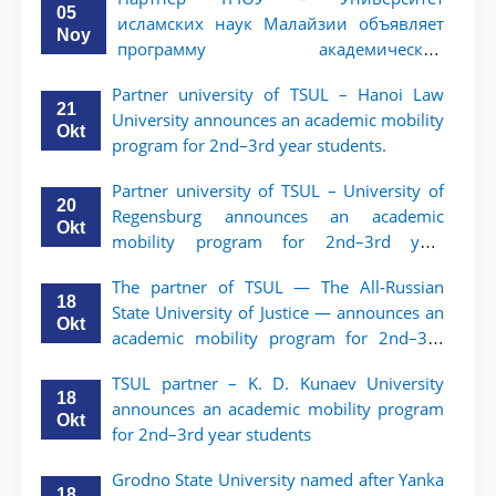
05
исламских наук Малайзии объявляет
Noy
программу академической
мобильности для студентов 2–3 курсов
Partner university of TSUL – Hanoi Law
ТГЮУ
21
University announces an academic mobility
Okt
program for 2nd–3rd year students.
Partner university of TSUL – University of
20
Regensburg announces an academic
Okt
mobility program for 2nd–3rd year
students of TSUL
The partner of TSUL — The All‑Russian
18
State University of Justice — announces an
Okt
academic mobility program for 2nd–3rd
year students of Tashkent State University
TSUL partner – K. D. Kunaev University
of Law
18
announces an academic mobility program
Okt
for 2nd–3rd year students
Grodno State University named after Yanka
18