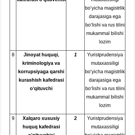
bo‘yicha magistrlik
darajasiga ega
bo‘lishi va rus tilini
mukammal bilishi
lozim
8
Jinoyat huquqi,
1
Yuristprudensiya
kriminologiya va
mutaxassiligi
korrupsiyaga qarshi
bo‘yicha magistrlik
kurashish kafedrasi
darajasiga ega
Name and surname
o‘qituvchi
bo‘lishi va rus tilini
Phone number
mukammal bilishi
lozim
Email
9
Xalqaro xususiy
2
Yuristprudensiya
huquq kafedrasi
mutaxassiligi
send