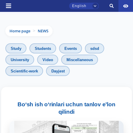
English
Home page
NEWS
>
Study
Students
Events
sdsd
University
Video
Miscellaneous
Scientific-work
Dayjest
TSUL Admissions Chat
Online
Bo‘sh ish o‘rinlari uchun tanlov e’lon
qilindi
Hello! Welcome to the TSUL
admissions chat.