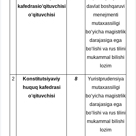
kafedrasio‘qituvchisi
davlat boshqaruvi
o‘qituvchisi
menejmenti
mutaxassiligi
bo‘yicha magistrlik
darajasiga ega
bo‘lishi va rus tilini
mukammal bilishi
lozim
2
Konstitutsiyaviy
8
Yuristprudensiya
huquq kafedrasi
mutaxassiligi
o‘qituvchisi
bo‘yicha magistrlik
darajasiga ega
bo‘lishi va rus tilini
mukammal bilishi
lozim