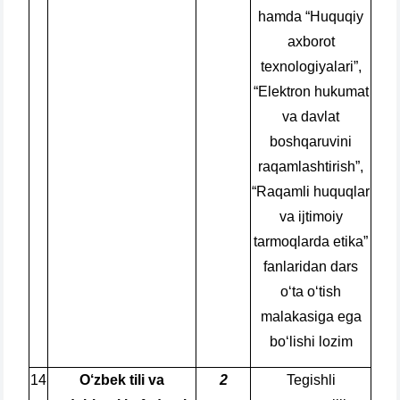
hamda “Huquqiy
axborot
texnologiyalari”,
“Elektron hukumat
va davlat
boshqaruvini
raqamlashtirish”,
“Raqamli huquqlar
va ijtimoiy
tarmoqlarda etika”
fanlaridan dars
o‘ta o‘tish
malakasiga ega
bo‘lishi lozim
14
O‘zbek tili va
2
Tegishli