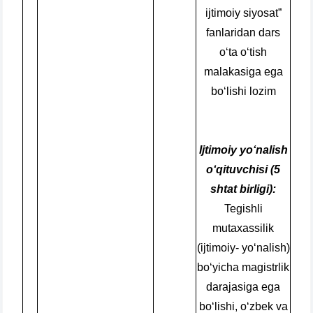
ijtimoiy siyosat”
fanlaridan dars
o‘ta o‘tish
malakasiga ega
bo‘lishi lozim
Ijtimoiy yo‘nalish
o‘qituvchisi
(5
shtat birligi):
Tegishli
mutaxassilik
(ijtimoiy- yo‘nalish)
bo‘yicha magistrlik
darajasiga ega
bo‘lishi, o‘zbek va