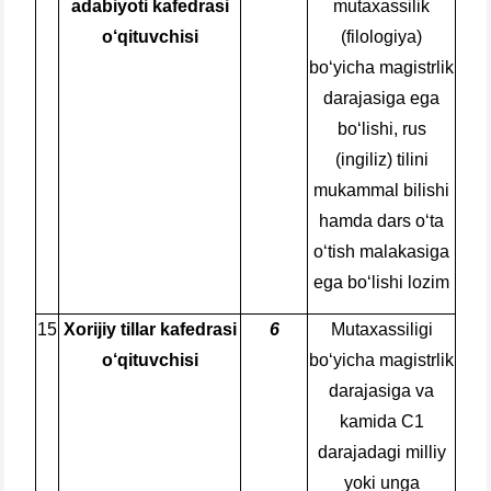
adabiyoti kafedrasi
mutaxassilik
o‘qituvchisi
(filologiya)
bo‘yicha magistrlik
darajasiga ega
bo‘lishi, rus
(ingiliz) tilini
mukammal bilishi
hamda dars o‘ta
o‘tish malakasiga
ega bo‘lishi lozim
15
Xorijiy tillar kafedrasi
6
Mutaxassiligi
o‘qituvchisi
bo‘yicha magistrlik
darajasiga va
kamida C1
darajadagi milliy
yoki unga