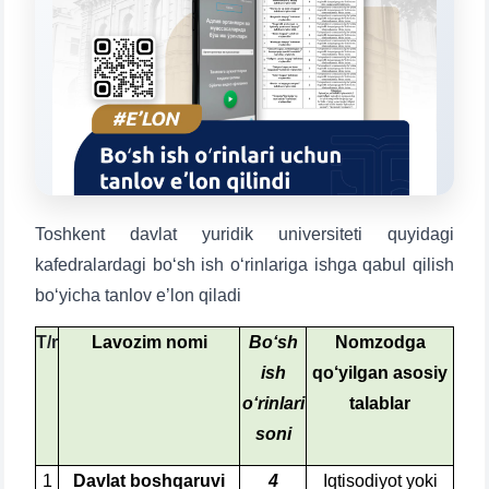
Leave your admissions-related
inquiries here.
Choose a topic — specific questions
will appear:
1. Documents (bachelor) (5)
2. Documents (masters) (4)
3. Interview (bachelor) (8)
4. Interview (masters) (5)
Toshkent davlat yuridik universiteti quyidagi
5. Tuition fee (2)
6. Online application (16)
kafedralardagi bo‘sh ish o‘rinlariga ishga qabul qilish
7. Call-center (4)
8. Bachelor quota (1)
bo‘yicha tanlov e’lon qiladi
9. Master quota (1)
✉️ Write to administrator
T/r
Lavozim nomi
Bo‘sh
Nomzodga
ish
qo‘yilgan asosiy
o‘rinlari
talablar
soni
1
Davlat boshqaruvi
4
Iqtisodiyot yoki