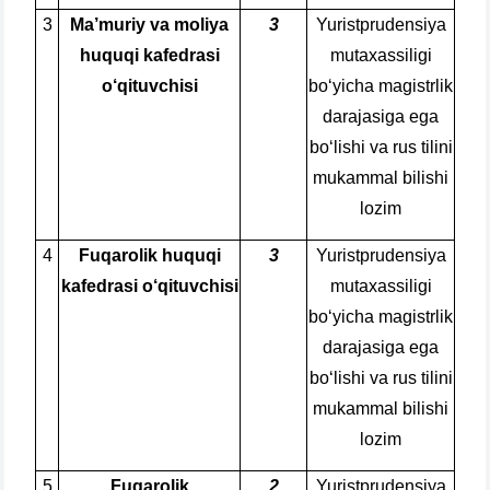
3
Ma’muriy va moliya
3
Yuristprudensiya
huquqi kafedrasi
mutaxassiligi
o‘qituvchisi
bo‘yicha magistrlik
darajasiga ega
bo‘lishi va rus tilini
mukammal bilishi
lozim
4
Fuqarolik huquqi
3
Yuristprudensiya
kafedrasi o‘qituvchisi
mutaxassiligi
bo‘yicha magistrlik
darajasiga ega
bo‘lishi va rus tilini
mukammal bilishi
lozim
5
Fuqarolik
2
Yuristprudensiya