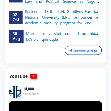
Law and Political Science at Nagoya
University
Partner of TSUL – L.N. Gumilyov Eurasian
02
National University (ENU) announces an
Okt
academic mobility program for 2nd–3rd
year students of TSUL
Murojaat universitet mas’ullari tomonidan
30
Avg
ko‘rib chiqilmoqda
All announcements
YouTube
14,000
Subscribers