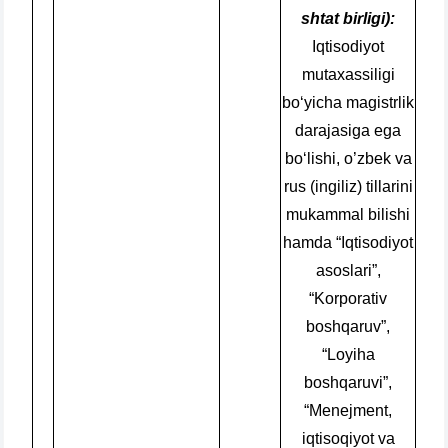
shtat birligi):
Iqtisodiyot
mutaxassiligi
bo‘yicha magistrlik
darajasiga ega
bo‘lishi, o’zbek va
rus (ingiliz) tillarini
mukammal bilishi
hamda “Iqtisodiyot
asoslari”,
“Korporativ
boshqaruv”,
“Loyiha
boshqaruvi”,
“Menejment,
iqtisoqiyot va