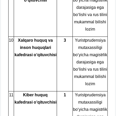
o‘qituvchisi
bo‘yicha magistrlik
darajasiga ega
bo‘lishi va rus tilini
mukammal bilishi
lozim
10
Xalqaro huquq va
3
Yuristprudensiya
inson huquqlari
mutaxassiligi
kafedrasi o‘qituvchisi
bo‘yicha magistrlik
darajasiga ega
bo‘lishi va rus tilini
mukammal bilishi
lozim
11
Kiber huquq
1
Yuristprudensiya
kafedrasi o‘qituvchisi
mutaxassiligi
bo‘yicha magistrlik