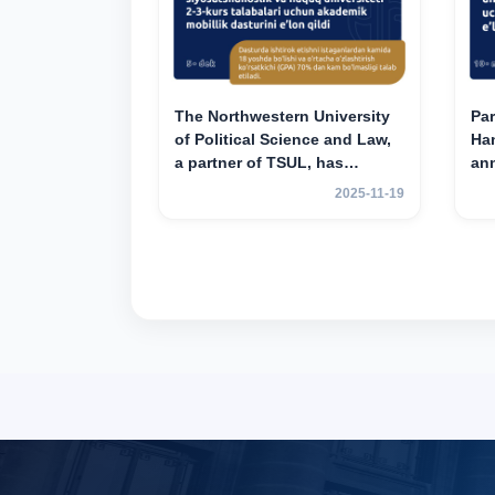
The Northwestern University
Par
of Political Science and Law,
Han
a partner of TSUL, has
an
announced an academic
mob
2025-11-19
mobility program for 2nd- and
yea
3rd-year students