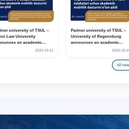
tner university of TSUL –
Partner university of TSUL –
oi Law University
University of Regensburg
nounces an academic
announces an academic
ility program for 2nd–3rd
mobility program for 2nd–3rd
2025-10-21
2025-10-2
r students.
year students of TSUL
All new