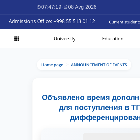
07:47:20
·
08 Avg 2026
Admissions Office: +998 55 513 01 12
Current student
University
Education
Home page
ANNOUNCEMENT OF EVENTS
>
Объявлено время дополни
для поступления в Т
дифференцированн