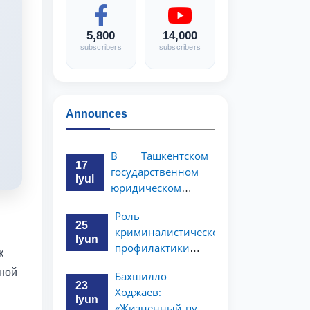
5,800
14,000
subscribers
subscribers
Announces
В Ташкентском
17
государственном
Iyul
юридическом
университете
Роль
состоялась
25
криминалистической
научно-
Iyun
профилактики в
практическая
к
предупреждении
конференция
чной
Бахшилло
коррупционных
магистрантов
23
Ходжаев:
преступлений
Iyun
«Жизненный путь