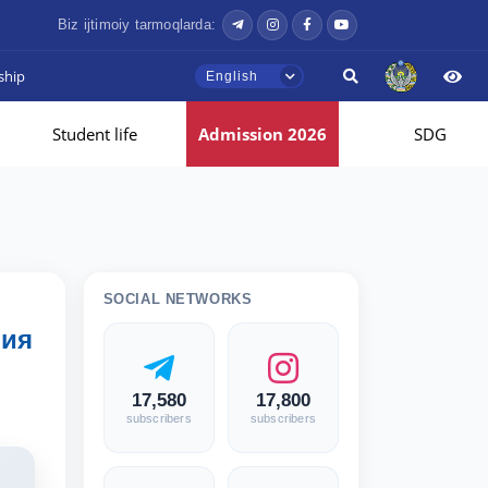
Biz ijtimoiy tarmoqlarda:
ship
English
Student life
Admission 2026
SDG
SOCIAL NETWORKS
ния
17,580
17,800
subscribers
subscribers