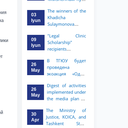
профессора Исы
The winners of the
Хамедова —
ния
03
Khadicha
яркий пример
Iyun
на
Sulaymonova
беззаветного
Special Scholarship
служения науке,
"Legal Clinic
for the 2026/2027
Родине и
09
лики
Scholarship"
academic year
воспитанию
Iyun
recipients
have been
молодого
announced
ет
announced.
поколения»
В ТГЮУ будет
26
проведена
May
экоакция «Один
день без бумаг»
Digest of activities
26
implemented under
May
the media plan to
promote the key
The Ministry of
priorities outlined
ой
30
Justice, KOICA, and
in the Address of
Apr
Tashkent State
the President of the