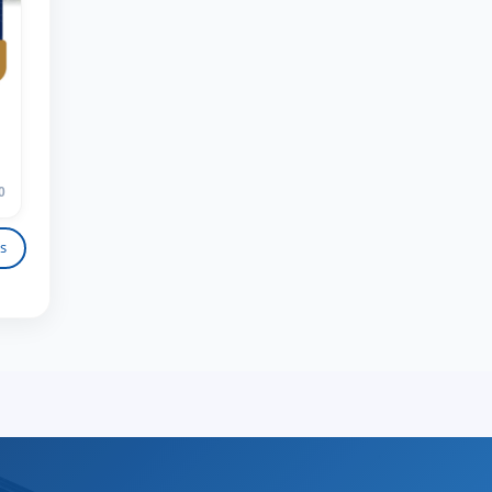
Hello! Welcome to the TSUL
admissions chat.
TSUL Admissions Chat
Online
Leave your admissions-related
0
inquiries here.
s
Choose a topic — specific questions
will appear:
1. Documents (bachelor) (5)
2. Documents (masters) (4)
3. Interview (bachelor) (8)
4. Interview (masters) (5)
5. Tuition fee (2)
6. Online application (16)
7. Call-center (4)