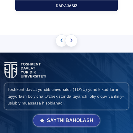
DARAJASIZ
‹
›
Toshkent davlat yuridik universiteti (TDYU) yuridik kadrlarni
tayyorlash bo‘yicha O‘zbekistonda tayanch oliy o‘quv va ilmiy-
uslubiy muassasa hisoblanadi.
SAYTNI BAHOLASH