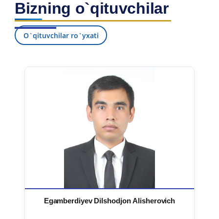
Bizning o`qituvchilar
7. Call-center (4)
8. Bakalavriat kvotasi (3)
9. Magistratura kvotasi (4)
✉️ Adminga yozish
O`qituvchilar ro`yxati
Egamberdiyev Dilshodjon Alisherovich