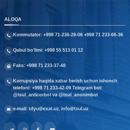
ALOQA
Kommutator: +998 71-236-28-06 +998 71 233-66-36
Qabul bo‘limi: +998 55 513 01 12
Faks: +998 71 233-37-48
Korrupsiya haqida xabar berish uchun ishonch
telefoni: +998 71 233-42-09 Telegram bot:
@tsul_anticorbot va @tsul_anonimbot
tdyu@exat.uz, info@tsul.uz
e-mail: