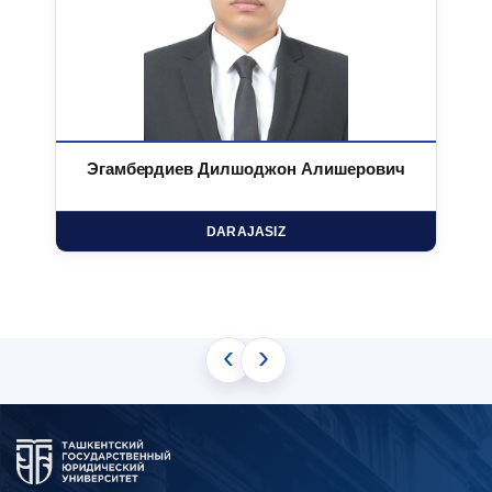
Эгамбердиев Дилшоджон Алишерович
DARAJASIZ
‹
›