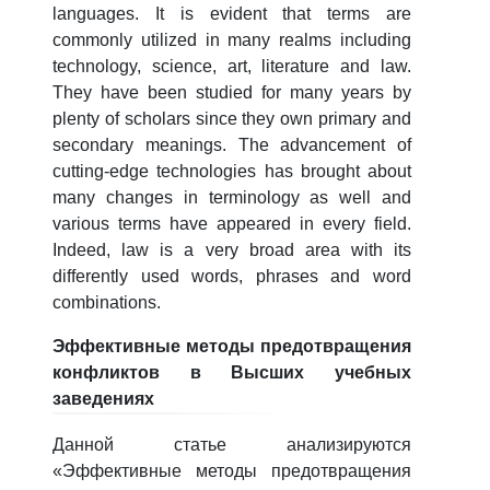
languages. It is evident that terms are
4. Собеседование (магистр) (5)
5. Стоимость обучения (2)
commonly utilized in many realms including
6. Онлайн-заявки (15)
7. Колл-центр (4)
technology, science, art, literature and law.
8. Квота (бакалавриат) (1)
9. Квота (магистратура) (1)
They have been studied for many years by
plenty of scholars since they own primary and
✉️ Написать администратору
secondary meanings. The advancement of
cutting-edge technologies has brought about
many changes in terminology as well and
various terms have appeared in every field.
Indeed, law is a very broad area with its
differently used words, phrases and word
combinations.
Эффективные методы предотвращения
конфликтов в Высших учебных
заведениях
Данной статье анализируются
«Эффективные методы предотвращения