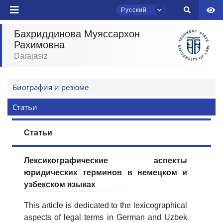
Русский
Бахриддинова Муяссархон
Рахимовна
Darajasiz
Чат приёмной комиссии ТГЮУ
Онлайн
Биография и резюме
Здравствуйте! Добро пожаловать в чат
приёмной комиссии ТГЮУ.
Статьи
Оставляйте здесь свои обращения по
Статьи
вопросам приёма.
Лексикографические аспекты
Выберите тему — затем появятся
конкретные вопросы:
юридических терминов в немецком и
узбекском языках
1. Документы (бакалавр) (5)
2. Документы (магистр) (4)
This article is dedicated to the lexicographical
3. Собеседование (бакалавр) (8)
aspects of legal terms in German and Uzbek