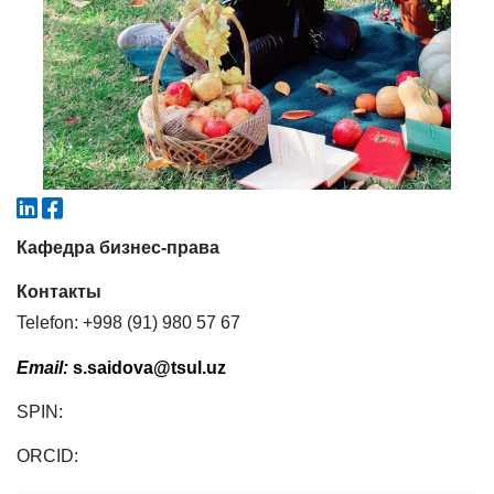
4. Собеседование (магистр) (5)
5. Стоимость обучения (2)
6. Онлайн-заявки (15)
7. Колл-центр (4)
8. Квота (бакалавриат) (1)
9. Квота (магистратура) (1)
✉️ Написать администратору
Кафедра бизнес-права
Контакты
Telefon: +998 (91) 980 57 67
Email:
s.saidova@tsul.uz
SPIN:
ORCID: