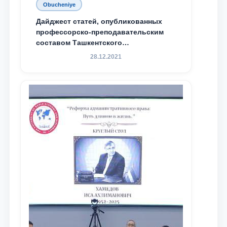
Obucheniye
Дайджест статей, опубликованных
профессорско-преподавательским
составом Ташкентского
государственного юридического
28.12.2021
университета в зарубежных и
местных научных изданиях, с целью
доведения до международного
сообщества результатов реформ и
исследований в сфере
противодействия коррупции