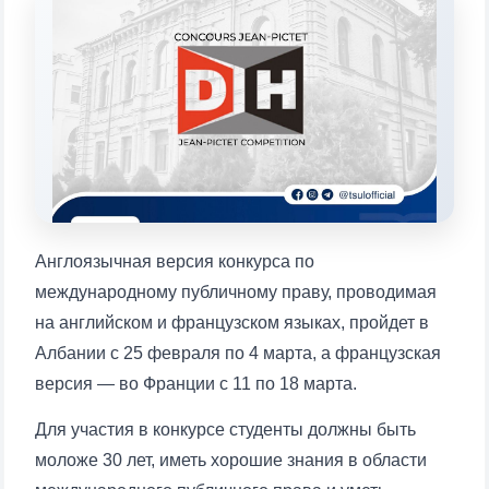
Выберите тему — затем появятся
конкретные вопросы:
1. Документы (бакалавр) (5)
2. Документы (магистр) (4)
3. Собеседование (бакалавр) (8)
4. Собеседование (магистр) (5)
5. Стоимость обучения (2)
6. Онлайн-заявки (15)
7. Колл-центр (4)
8. Квота (бакалавриат) (1)
9. Квота (магистратура) (1)
✉️ Написать администратору
Англоязычная версия конкурса по
международному публичному праву, проводимая
на английском и французском языках, пройдет в
Албании с 25 февраля по 4 марта, а французская
версия — во Франции с 11 по 18 марта.
Для участия в конкурсе студенты должны быть
моложе 30 лет, иметь хорошие знания в области