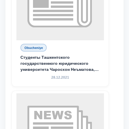
Obucheniye
Студенты Ташкентского
государственного юридического
университета Чаросхон Неъматова,
Севдо Хакимходжаева, Анбарой
28.12.2021
Жумабоева, а также учащийся 1-го
курса академического лицея имени
М.С. Восиковой при ТГЮУ Абдували
Махамадалиев стали стипендиатами
специальной стипендии имени
Хадичи Сулеймановой.