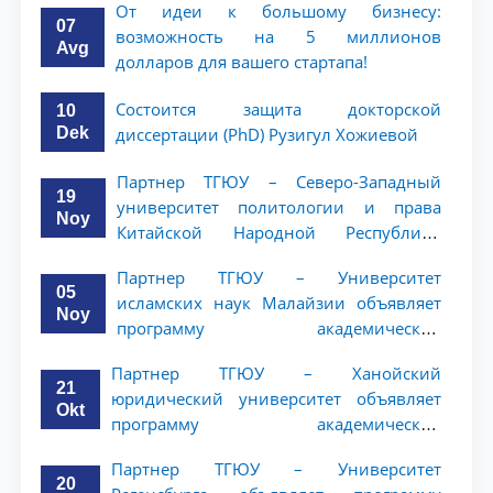
От идеи к большому бизнесу:
07
возможность на 5 миллионов
Avg
долларов для вашего стартапа!
Состоится защита докторской
10
Dek
диссертации (PhD) Рузигул Xoжиевой
Партнер ТГЮУ – Северо-Западный
19
университет политологии и права
Noy
Китайской Народной Республики
(NWUPL) объявляет программу
Партнер ТГЮУ – Университет
академической мобильности для
05
исламских наук Малайзии объявляет
студентов 2–3 курсов
Noy
программу академической
мобильности для студентов 2–3 курсов
Партнер ТГЮУ – Ханойский
ТГЮУ
21
юридический университет объявляет
Okt
программу академической
мобильности для студентов 2–3 курсов
Партнер ТГЮУ – Университет
20