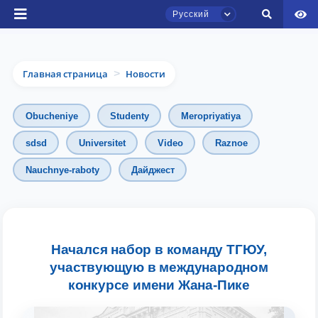
Русский
Главная страница
Новости
>
Obucheniye
Studenty
Meropriyatiya
sdsd
Universitet
Video
Raznoe
Чат приёмной комиссии ТГЮУ
Nauchnye-raboty
Дайджест
Онлайн
Здравствуйте! Добро пожаловать в чат
приёмной комиссии ТГЮУ.
Начался набор в команду ТГЮУ,
участвующую в международном
Оставляйте здесь свои обращения по
конкурсе имени Жана-Пике
вопросам приёма.