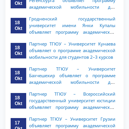
Регенсбурга объявляет программу
Okt
академической мобильности для
студентов 2–3 курсов
Гродненский государственный
18
университет имени Янки Купалы
Okt
объявляет программу академической
мобильности для студентов 2-3 курсов
Партнер ТГЮУ – Университет Кунаева
ТГЮУ
18
объявляет о программе академической
Okt
мобильности для студентов 2–3 курсов
Партнер ТГЮУ – Университет
18
Бахчешехир объявляет о программе
Okt
академической мобильности для
студентов 2-3 курсов
Партнер ТГЮУ – Всероссийский
18
государственный университет юстиции
Okt
объявляет программу академической
мобильности для студентов 2–3 курсов
Партнер ТГЮУ – Университет Грузии
ТГЮУ
17
объявляет программу академической
Okt