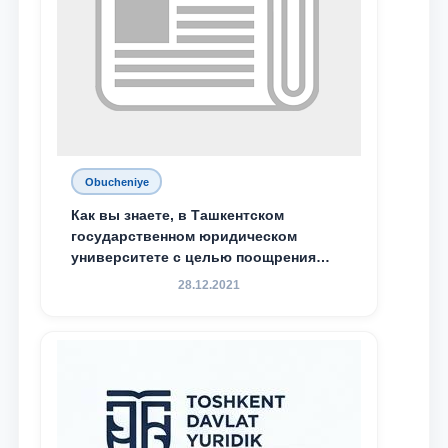
Obucheniye
Как вы знаете, в Ташкентском
государственном юридическом
университете с целью поощрения
талантливых, активных и
28.12.2021
инициативных студентов,
демонстрирующих свои знания и
навыки в деятельности Юридической
клиники, внедрена новая инициатива
— стипендия Юридической клиники.