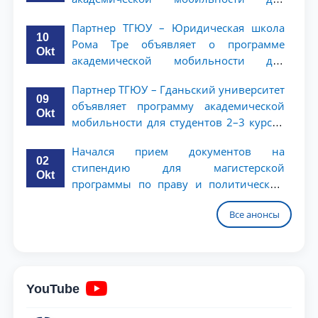
студентов 2–3 курсов
Партнер ТГЮУ – Юридическая школа
10
Рома Тре объявляет о программе
Okt
академической мобильности для
студентов 2–3 курсов
Партнер ТГЮУ – Гданьский университет
09
объявляет программу академической
Okt
мобильности для студентов 2–3 курсов
ТГЮУ
Начался прием документов на
02
стипендию для магистерской
Okt
программы по праву и политическим
наукам в Университете Нагоя
Все анонсы
YouTube