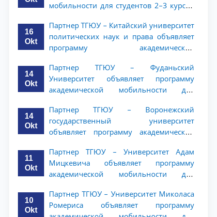
мобильности для студентов 2–3 курсов
ТГЮУ
Партнер ТГЮУ – Китайский университет
16
политических наук и права объявляет
Okt
программу академической
мобильности для студентов 2–3 курсов
Партнер ТГЮУ – Фуданьский
ТГЮУ
14
Университет объявляет программу
Okt
академической мобильности для
студентов 2–3 курсов ТГЮУ
Партнер ТГЮУ – Воронежский
14
государственный университет
Okt
объявляет программу академической
мобильности для студентов 2–3 курсов
Партнер ТГЮУ – Университет Адам
ТГЮУ
11
Мицкевича объявляет программу
Okt
академической мобильности для
студентов 2–3 курсов ТГЮУ
Партнер ТГЮУ – Университет Миколаса
10
Ромериса объявляет программу
Okt
академической мобильности для