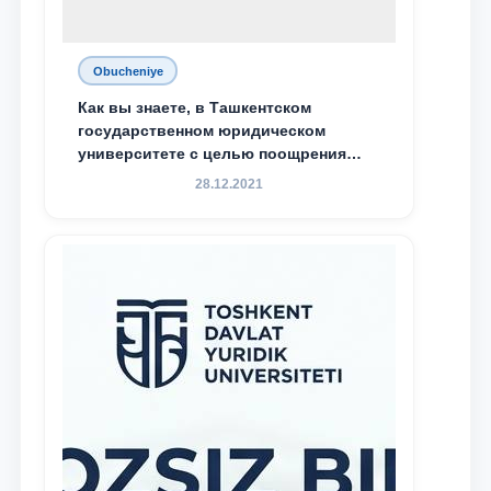
Obucheniye
Как вы знаете, в Ташкентском
государственном юридическом
университете с целью поощрения
талантливых, активных и
28.12.2021
инициативных студентов,
демонстрирующих свои знания и
навыки в деятельности Юридической
клиники, внедрена новая инициатива
— стипендия Юридической клиники.