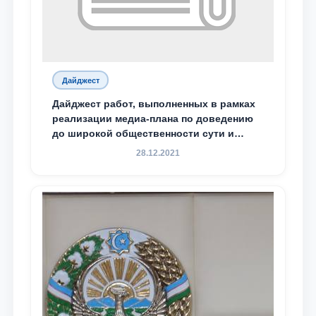
Дайджест
Дайджест работ, выполненных в рамках
реализации медиа-плана по доведению
до широкой общественности сути и
содержания задач, определённых в
28.12.2021
Послании Президента Республики
Узбекистан Шавкат Мирзиёев Олий
Мажлису и народу Узбекистана