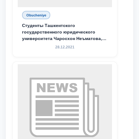
Obucheniye
Студенты Ташкентского
государственного юридического
университета Чаросхон Неъматова,
Севдо Хакимходжаева, Анбарой
28.12.2021
Жумабоева, а также учащийся 1-го
курса академического лицея имени
М.С. Восиковой при ТГЮУ Абдували
Махамадалиев стали стипендиатами
специальной стипендии имени
Хадичи Сулеймановой.