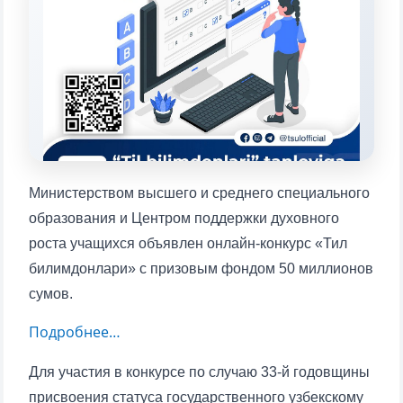
Выберите тему — затем появятся
конкретные вопросы:
1. Документы (бакалавр) (5)
2. Документы (магистр) (4)
3. Собеседование (бакалавр) (8)
4. Собеседование (магистр) (5)
5. Стоимость обучения (2)
6. Онлайн-заявки (15)
7. Колл-центр (4)
8. Квота (бакалавриат) (1)
9. Квота (магистратура) (1)
Министерством высшего и среднего специального
образования и Центром поддержки духовного
✉️ Написать администратору
роста учащихся объявлен онлайн-конкурс «Тил
билимдонлари» с призовым фондом 50 миллионов
сумов.
Подробнее…
Для участия в конкурсе по случаю 33-й годовщины
присвоения статуса государственного узбекскому