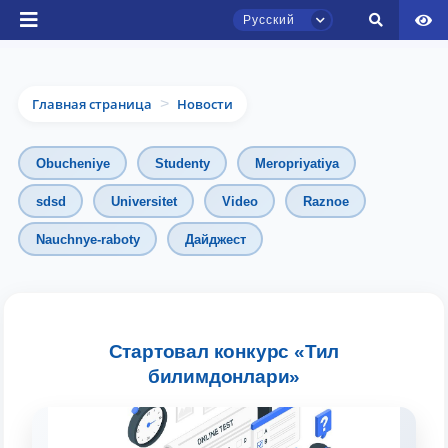
Русский
Главная страница
Новости
>
Obucheniye
Studenty
Meropriyatiya
sdsd
Universitet
Video
Raznoe
Nauchnye-raboty
Дайджест
Чат приёмной комиссии ТГЮУ
Онлайн
Здравствуйте! Добро пожаловать в чат
приёмной комиссии ТГЮУ.
Стартовал конкурс «Тил
билимдонлари»
Оставляйте здесь свои обращения по
вопросам приёма.