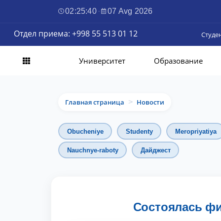
02:25:42
·
07 Avg 2026
Отдел приема: +998 55 513 01 12
Студе
Университет
Образование
Главная страница
Новости
>
Obucheniye
Studenty
Meropriyatiya
Nauchnye-raboty
Дайджест
Состоялась фи