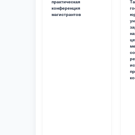
практическая
Та
конференция
го
магистрантов
юр
ун
за
на
це
ме
с
ре
ис
пр
ко