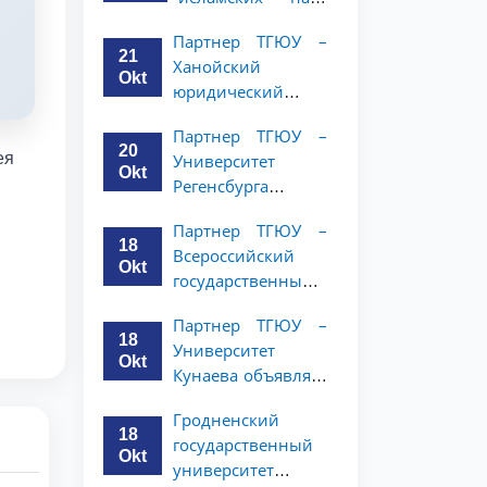
Республики
Малайзии
(NWUPL)
Партнер ТГЮУ –
объявляет
объявляет
21
Ханойский
программу
программу
Okt
юридический
академической
академической
университет
мобильности для
мобильности для
Партнер ТГЮУ –
объявляет
студентов 2–3
20
студентов 2–3
ея
Университет
программу
курсов ТГЮУ
Okt
курсов
Регенсбурга
академической
объявляет
мобильности для
Партнер ТГЮУ –
программу
студентов 2–3
18
Всероссийский
академической
курсов
Okt
государственный
мобильности для
университет
студентов 2–3
Партнер ТГЮУ –
юстиции
курсов
18
Университет
объявляет
Okt
Кунаева объявляет
программу
о программе
академической
Гродненский
академической
мобильности для
18
государственный
мобильности для
студентов 2–3
Okt
университет
студентов 2–3
курсов ТГЮУ