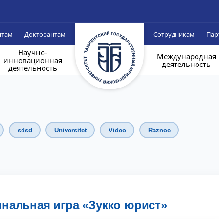
нтам
Докторантам
Сотрудникам
Пар
Научно-
Международная
инновационная
деятельность
деятельность
sdsd
Universitet
Video
Raznoe
нальная игра «Зукко юрист»