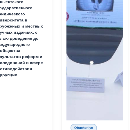
шкентского
сударственного
идического
иверситета в
рубежных и местных
учных изданиях, с
лью доведения до
ждународного
ообщества
зультатов реформ и
следований в сфере
отиводействия
ррупции
Obucheniye