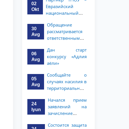
программы по
курсов ТГЮУ
02
Евразийский
праву и
Okt
национальный
политическим
университет им.
наукам в
Обращение
Л.Н. Гумилёва
Университете
30
рассматривается
объявляет о
Нагоя
Avg
ответственными
программе
лицами
академической
Дан старт
университета
мобильности для
06
конкурсу «Адлия
студентов 2–3
Avg
аёли»
курсов
Сообщайте о
05
случаях насилия в
Avg
территориальные
подразделения
Начался прием
Национального
24
заявлений на
агентства
Iyun
зачисление
социальной
выпускников
защиты
Состоится защита
академического
24