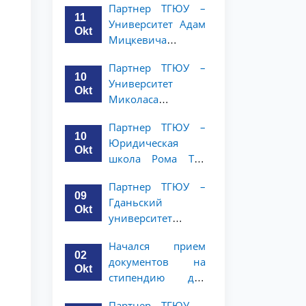
Партнер ТГЮУ –
объявляет
курсов ТГЮУ
11
Университет Адам
программу
Okt
Мицкевича
академической
объявляет
мобильности для
Партнер ТГЮУ –
программу
студентов 2–3
10
Университет
академической
курсов ТГЮУ
Okt
Миколаса
мобильности для
Ромериса
студентов 2–3
Партнер ТГЮУ –
объявляет
курсов ТГЮУ
10
Юридическая
программу
Okt
школа Рома Тре
академической
объявляет о
мобильности для
Партнер ТГЮУ –
программе
студентов 2–3
09
Гданьский
академической
курсов
Okt
университет
мобильности для
объявляет
студентов 2–3
Начался прием
программу
курсов
02
документов на
академической
Okt
стипендию для
мобильности для
магистерской
студентов 2–3
Партнер ТГЮУ –