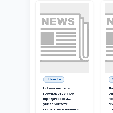
Universitet
В Ташкентском
Да
государственном
о
юридическом
пр
университете
пр
состоялась научно-
со