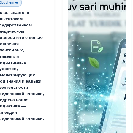
Obucheniye
к вы знаете, в
шкентском
сударственном
ридическом
иверситете с целью
оощрения
лантливых,
тивных и
нициативных
удентов,
емонстрирующих
ои знания и навыки
деятельности
идической клиники,
едрена новая
ициатива —
ипендия
идической клиники.