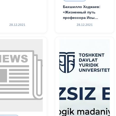
Бахшилло Ходжаев:
«Жизненный путь
профессора Исы
Хамедова — яркий
28.12.2021
28.12.2021
пример беззаветного
служения науке,
Родине и воспитанию
молодого поколения»