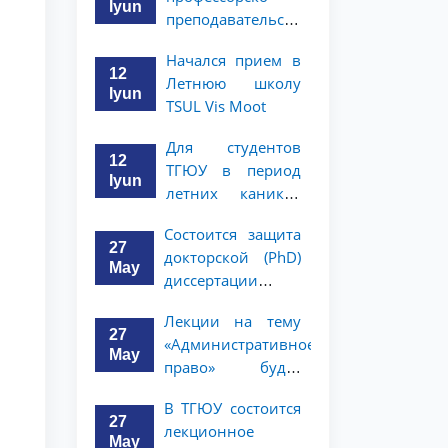
Iyun
преподавательского
состава и
Начался прием в
сотрудников
12
Летнюю школу
будет
Iyun
TSUL Vis Moot
организован
конкурс «Зукко
Для студентов
китобхон»
12
ТГЮУ в период
Iyun
летних каникул
объявлен конкурс
Состоится защита
пропаганды
27
докторской (PhD)
«Молодежь —
May
диссертации
юристы»
Сохибжона
Лекции на тему
Гайбуллаева
27
«Административное
May
право» будет
проводить доктор
Здравствуйте! Добро пожаловать в
В ТГЮУ состоится
Кристиан Шайх
чат приёмной комиссии ТГЮУ.
27
лекционное
May