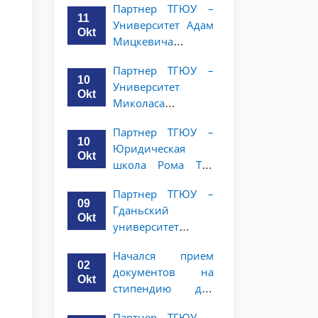
Партнер ТГЮУ –
объявляет
курсов ТГЮУ
11
Университет Адам
программу
Okt
Мицкевича
академической
объявляет
мобильности для
Партнер ТГЮУ –
программу
студентов 2–3
10
Университет
академической
курсов ТГЮУ
Okt
Миколаса
мобильности для
Ромериса
студентов 2–3
Партнер ТГЮУ –
объявляет
курсов ТГЮУ
10
Юридическая
программу
Okt
школа Рома Тре
академической
объявляет о
мобильности для
Партнер ТГЮУ –
программе
студентов 2–3
09
Гданьский
академической
курсов
Okt
университет
мобильности для
объявляет
студентов 2–3
Начался прием
программу
курсов
02
документов на
академической
Okt
стипендию для
мобильности для
магистерской
студентов 2–3
Партнер ТГЮУ –