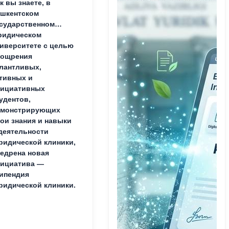
к вы знаете, в
шкентском
сударственном
ридическом
иверситете с целью
оощрения
лантливых,
тивных и
нициативных
удентов,
емонстрирующих
ои знания и навыки
деятельности
идической клиники,
едрена новая
ициатива —
ипендия
идической клиники.