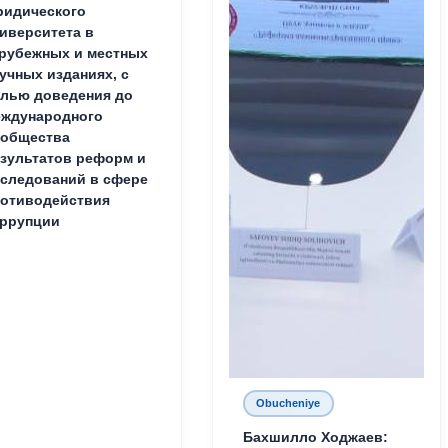
идического
иверситета в
рубежных и местных
учных изданиях, с
лью доведения до
ждународного
ообщества
зультатов реформ и
следований в сфере
отиводействия
ррупции
Obucheniye
Бахшилло Ходжаев: