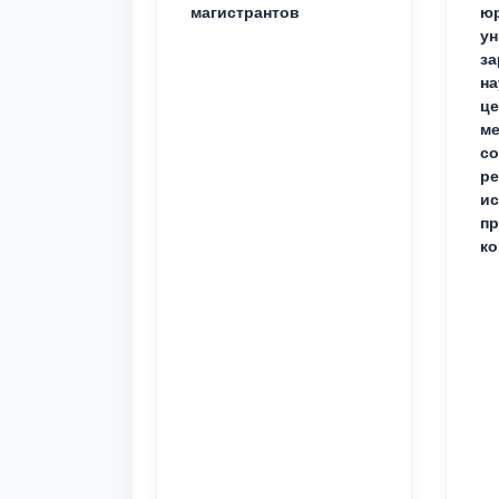
магистрантов
юр
ун
за
на
це
ме
с
ре
ис
пр
ко