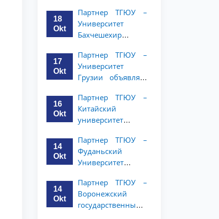
имени Янки
курсов
Партнер ТГЮУ –
Купалы объявляет
18
Университет
программу
Okt
Бахчешехир
академической
объявляет о
мобильности для
Партнер ТГЮУ –
программе
студентов 2-3
17
Университет
академической
курсов ТГЮУ
Okt
Грузии объявляет
мобильности для
программу
студентов 2-3
Партнер ТГЮУ –
академической
курсов
16
Китайский
мобильности для
Okt
университет
студентов 2–3
политических наук
курсов ТГЮУ
Партнер ТГЮУ –
и права объявляет
14
Фуданьский
программу
Okt
Университет
академической
объявляет
мобильности для
Партнер ТГЮУ –
программу
студентов 2–3
14
Воронежский
академической
курсов ТГЮУ
Okt
государственный
мобильности для
университет
студентов 2–3