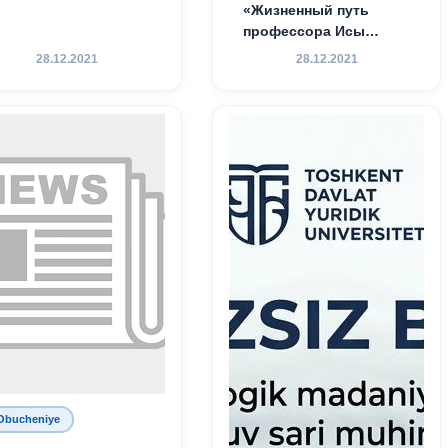
«Жизненный путь
профессора Исы
Хамедова — яркий
28.12.2021
28.12.2021
пример беззаветного
служения науке,
Родине и воспитанию
молодого поколения»
Obucheniye