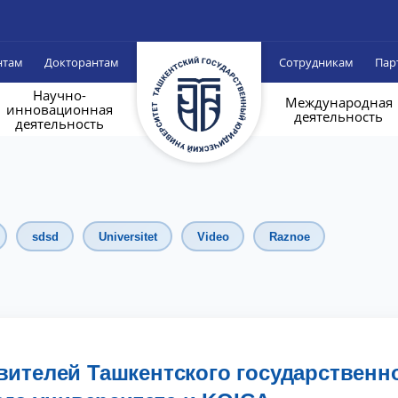
нтам
Докторантам
Сотрудникам
Пар
Научно-
Международная
инновационная
деятельность
деятельность
sdsd
Universitet
Video
Raznoe
вителей Ташкентского государственн