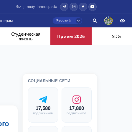
Biz ijtimoiy tarmoqlarda:
тнерам
Русский
Студенческая
Прием 2026
SDG
жизнь
СОЦИАЛЬНЫЕ СЕТИ
17,580
17,800
подписчиков
подписчиков
ого