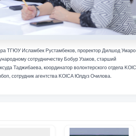
тора ТГЮУ Исламбек Рустамбеков, проректор Дилшод Умаро
ународному сотрудничеству Бобур Узаков, старший
ксуда Таджибаева, координатор волонтерского отдела KOI
нбоп, сотрудник агентства KOICA Юлдуз Очилова.