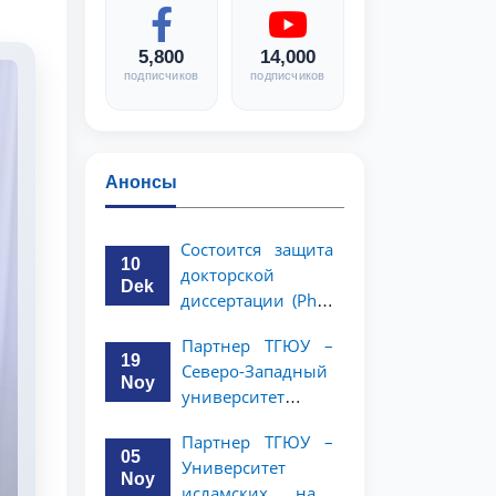
5,800
14,000
подписчиков
подписчиков
Анонсы
Состоится защита
10
докторской
Dek
диссертации (PhD)
Рузигул Xoжиевой
Партнер ТГЮУ –
19
Северо-Западный
Noy
университет
политологии и
Партнер ТГЮУ –
права Китайской
05
Университет
Народной
Noy
исламских наук