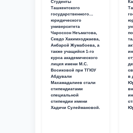
Студенты
Ка
Ташкентского
Та
государственного
го
юридического
ю
университета
ун
Чаросхон Неъматова,
п
Севдо Хакимходжаева,
та
Анбарой Жумабоева, а
ак
также учащийся 1-го
и
курса академического
ст
лицея имени М.С.
д
Восиковой при ТГЮУ
св
Абдували
в 
Махамадалиев стали
Юр
стипендиатами
вн
специальной
ин
стипендии имени
ст
Хадичи Сулеймановой.
Юр