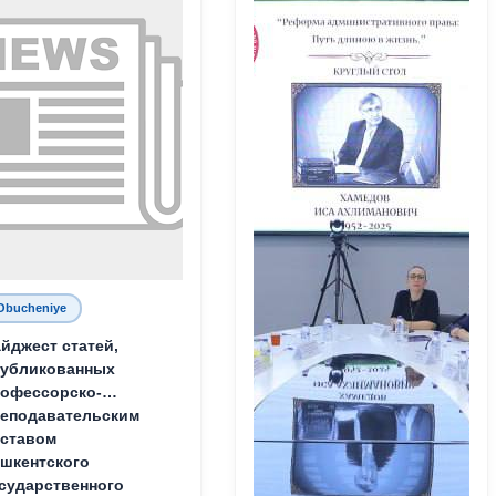
Obucheniye
йджест статей,
публикованных
офессорско-
еподавательским
ставом
шкентского
сударственного