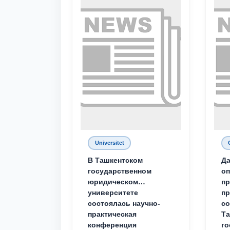
Universitet
В Ташкентском
Да
государственном
о
юридическом
пр
университете
пр
состоялась научно-
со
практическая
Та
конференция
го