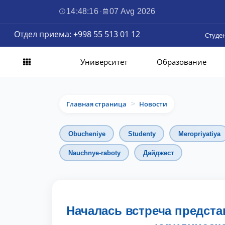
14:48:18
·
07 Avg 2026
Отдел приема: +998 55 513 01 12
Студе
Университет
Образование
Главная страница
Новости
>
Obucheniye
Studenty
Meropriyatiya
Nauchnye-raboty
Дайджест
Началась встреча предста