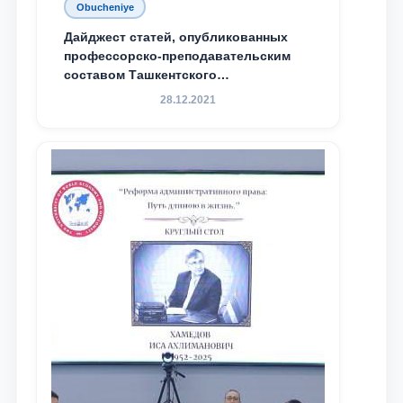
Obucheniye
Дайджест статей, опубликованных
профессорско-преподавательским
составом Ташкентского
государственного юридического
28.12.2021
университета в зарубежных и
местных научных изданиях, с целью
доведения до международного
сообщества результатов реформ и
исследований в сфере
противодействия коррупции