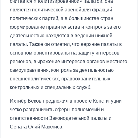
считается «политизированной» палатой, она
является политической ареной для фракций
политических партий, а в большинстве стран
формирование правительства и контроль за его
деятельностью находятся в ведении нижней
Ваше имя и фамилия
палаты. Также он отметил, что верхние палаты в
основном ориентированы на защиту интересов
Ваш номер телефона
регионов, выражение интересов органов местного
самоуправления, контроль за деятельностью
Почта
внешнеполитических, правоохранительных,
контрольных и специальных служб.
отправить
Ихтиёр Беков предложил в проекте Конституции
четко разграничить сферы полномочий и
ответственности Законодательной палаты и
Сената Олий Мажлиса.