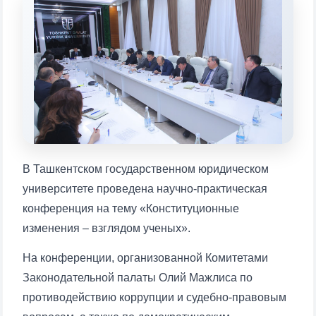
Выберите тему — затем появятся
конкретные вопросы:
1. Документы (бакалавр) (5)
2. Документы (магистр) (4)
3. Собеседование (бакалавр) (8)
4. Собеседование (магистр) (5)
5. Стоимость обучения (2)
6. Онлайн-заявки (15)
7. Колл-центр (4)
8. Квота (бакалавриат) (1)
9. Квота (магистратура) (1)
В Ташкентском государственном юридическом
✉️ Написать администратору
университете проведена научно-практическая
конференция на тему «Конституционные
изменения – взглядом ученых».
На конференции, организованной Комитетами
Законодательной палаты Олий Мажлиса по
противодействию коррупции и судебно-правовым