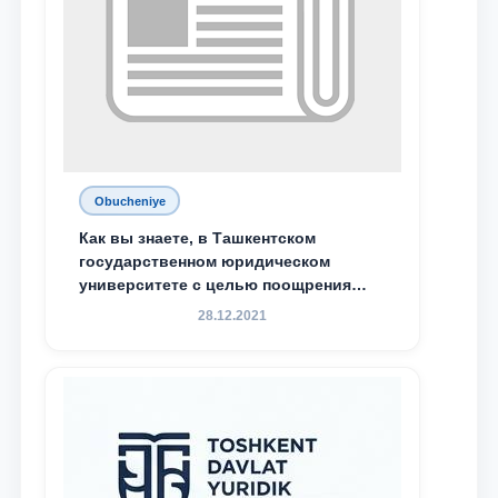
Obucheniye
Как вы знаете, в Ташкентском
государственном юридическом
университете с целью поощрения
талантливых, активных и
28.12.2021
инициативных студентов,
демонстрирующих свои знания и
навыки в деятельности Юридической
клиники, внедрена новая инициатива
— стипендия Юридической клиники.