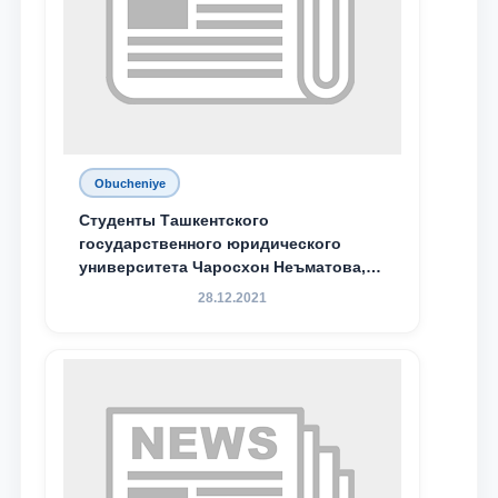
Obucheniye
Студенты Ташкентского
государственного юридического
университета Чаросхон Неъматова,
Севдо Хакимходжаева, Анбарой
28.12.2021
Жумабоева, а также учащийся 1-го
курса академического лицея имени
М.С. Восиковой при ТГЮУ Абдували
Махамадалиев стали стипендиатами
специальной стипендии имени
Хадичи Сулеймановой.