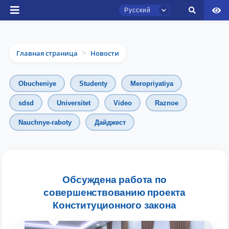
Русский
Главная страница
Новости
>
Obucheniye
Studenty
Meropriyatiya
sdsd
Universitet
Video
Raznoe
Nauchnye-raboty
Дайджест
Чат приёмной комиссии ТГЮУ
Онлайн
Здравствуйте! Добро пожаловать в чат
приёмной комиссии ТГЮУ.
Обсуждена работа по
совершенствованию проекта
Оставляйте здесь свои обращения по
Конституционного закона
вопросам приёма.