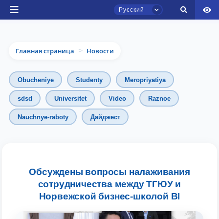
Русский
Главная страница
Новости
>
Obucheniye
Studenty
Meropriyatiya
sdsd
Universitet
Video
Raznoe
Nauchnye-raboty
Дайджест
Чат приёмной комиссии ТГЮУ
Онлайн
Здравствуйте! Добро пожаловать в чат
приёмной комиссии ТГЮУ.
Обсуждены вопросы налаживания
сотрудничества между ТГЮУ и
Оставляйте здесь свои обращения по
Норвежской бизнес-школой BI
вопросам приёма.