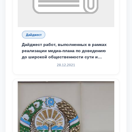
Дайджест
Дайджест работ, выполненных в рамках
реализации медиа-плана по доведению
до широкой общественности сути и
содержания задач, определённых в
28.12.2021
Послании Президента Республики
Узбекистан Шавкат Мирзиёев Олий
Мажлису и народу Узбекистана