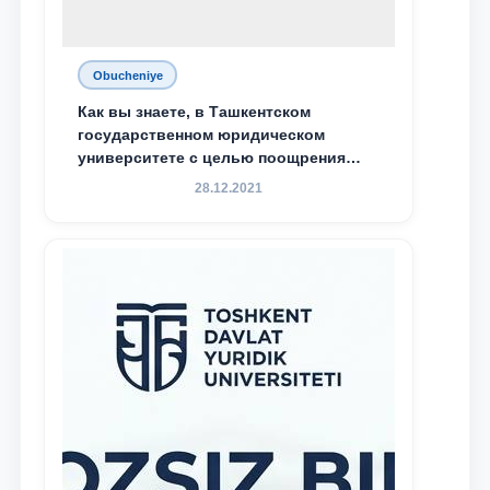
Obucheniye
Как вы знаете, в Ташкентском
государственном юридическом
университете с целью поощрения
талантливых, активных и
28.12.2021
инициативных студентов,
демонстрирующих свои знания и
навыки в деятельности Юридической
клиники, внедрена новая инициатива
— стипендия Юридической клиники.