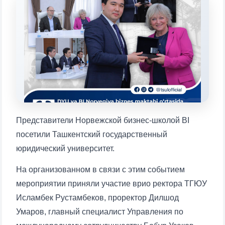
Выберите тему — затем появятся
конкретные вопросы:
1. Документы (бакалавр) (5)
2. Документы (магистр) (4)
3. Собеседование (бакалавр) (8)
4. Собеседование (магистр) (5)
5. Стоимость обучения (2)
6. Онлайн-заявки (15)
7. Колл-центр (4)
8. Квота (бакалавриат) (1)
9. Квота (магистратура) (1)
Представители Норвежской бизнес-школой BI
✉️ Написать администратору
посетили Ташкентский государственный
юридический университет.
На организованном в связи с этим событием
мероприятии приняли участие врио ректора ТГЮУ
Исламбек Рустамбеков, проректор Дилшод
Умаров, главный специалист Управления по