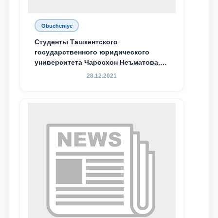
Obucheniye
Студенты Ташкентского
государственного юридического
университета Чаросхон Неъматова,
Севдо Хакимходжаева, Анбарой
28.12.2021
Жумабоева, а также учащийся 1-го
курса академического лицея имени
М.С. Восиковой при ТГЮУ Абдували
Махамадалиев стали стипендиатами
специальной стипендии имени
Хадичи Сулеймановой.