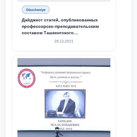
Obucheniye
Дайджест статей, опубликованных
профессорско-преподавательским
составом Ташкентского
государственного юридического
28.12.2021
университета в зарубежных и
местных научных изданиях, с целью
доведения до международного
сообщества результатов реформ и
исследований в сфере
противодействия коррупции