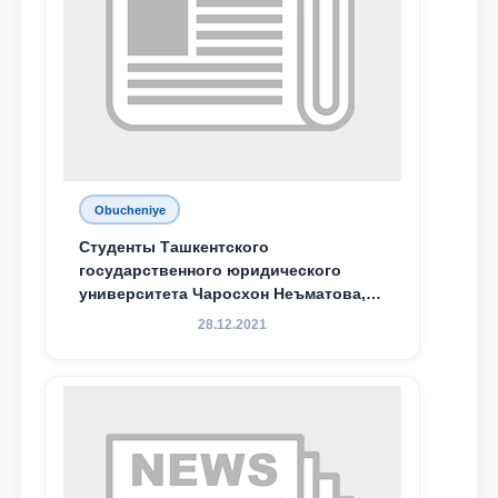
Obucheniye
Студенты Ташкентского
государственного юридического
университета Чаросхон Неъматова,
Севдо Хакимходжаева, Анбарой
28.12.2021
Жумабоева, а также учащийся 1-го
курса академического лицея имени
М.С. Восиковой при ТГЮУ Абдували
Махамадалиев стали стипендиатами
специальной стипендии имени
Хадичи Сулеймановой.