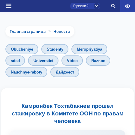
Русский
Главная страница
Новости
>
Obucheniye
Studenty
Meropriyatiya
sdsd
Universitet
Video
Raznoe
Чат приёмной комиссии ТГЮУ
Nauchnye-raboty
Дайджест
Онлайн
Здравствуйте! Добро пожаловать в чат
приёмной комиссии ТГЮУ.
Камронбек Тохтабакиев прошел
Оставляйте здесь свои обращения по
стажировку в Комитете ООН по правам
вопросам приёма.
человека
Выберите тему — затем появятся