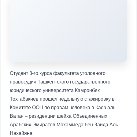
конкретные вопросы:
1. Документы (бакалавр) (5)
2. Документы (магистр) (4)
3. Собеседование (бакалавр) (8)
4. Собеседование (магистр) (5)
5. Стоимость обучения (2)
6. Онлайн-заявки (15)
7. Колл-центр (4)
8. Квота (бакалавриат) (1)
9. Квота (магистратура) (1)
✉️ Написать администратору
Студент 3-го курса факультета уголовного
правосудия Ташкентского государственного
юридического университета Камронбек
Тохтабакиев прошел недельную стажировку в
Комитете ООН по правам человека в Каср аль-
Ватан – резиденции шейха Объединенных
Арабских Эмиратов Мохаммеда бен Заида Аль
Нахайяна.