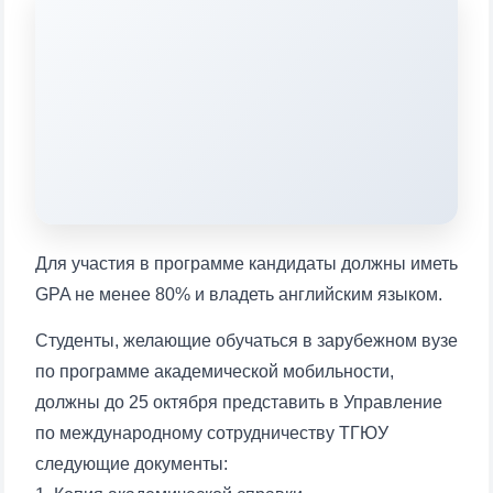
Выберите тему — затем появятся
конкретные вопросы:
1. Документы (бакалавр) (5)
2. Документы (магистр) (4)
3. Собеседование (бакалавр) (8)
4. Собеседование (магистр) (5)
5. Стоимость обучения (2)
6. Онлайн-заявки (15)
7. Колл-центр (4)
8. Квота (бакалавриат) (1)
9. Квота (магистратура) (1)
Для участия в программе кандидаты должны иметь
✉️ Написать администратору
GPA не менее 80% и владеть английским языком.
Студенты, желающие обучаться в зарубежном вузе
по программе академической мобильности,
должны до 25 октября представить в Управление
по международному сотрудничеству ТГЮУ
следующие документы: