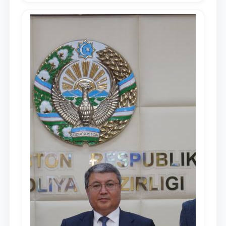
Узбекистан Шавкат Мирзиёев Олий
Мажлису и народу Узбекистана