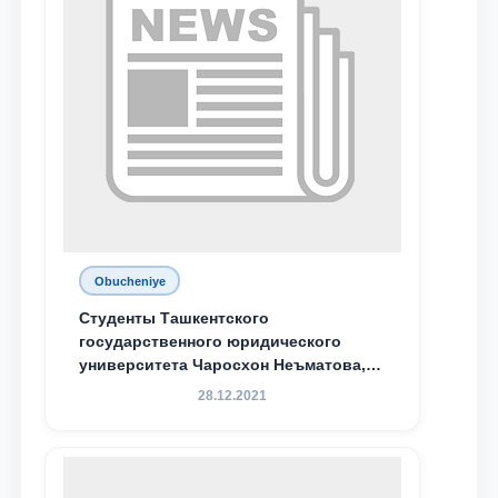
Obucheniye
Студенты Ташкентского
государственного юридического
университета Чаросхон Неъматова,
Севдо Хакимходжаева, Анбарой
28.12.2021
Жумабоева, а также учащийся 1-го
курса академического лицея имени
М.С. Восиковой при ТГЮУ Абдували
Махамадалиев стали стипендиатами