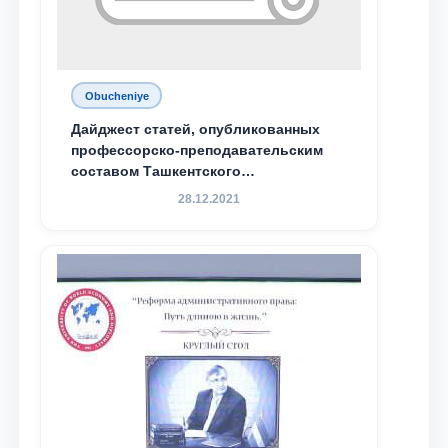
Obucheniye
Дайджест статей, опубликованных
профессорско-преподавательским
составом Ташкентского
государственного юридического
28.12.2021
университета в зарубежных и
местных научных изданиях, с целью
доведения до международного
сообщества результатов реформ и
исследований в сфере
противодействия коррупции