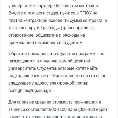
университете-партнере без оплаты контракта.
Вместе с тем, если студент учится в ТГЮУ на
платно-контрактной основе, то сумма контракта, а
также все другие расходы (транспорт, виза,
страхование, общежитие и расходы на
проживание) покрываются студентом.
Ваше имя и фамилия
Обратите внимание, что студенты программы не
Ваш номер телефона
размещаются в студенческом общежитии
университета. Студенты, которые хотят найти
Почта
подходящее жилье в Тбилиси, могут связаться по
следующему адресу электронной почты:
отправить
b.moghimi@ug.edu.ge
Для справки: средняя стоимость проживания в
Тбилиси составляет 900-1100 лари (300-400 евро)
в месяц, включая транспорт, питание и отдых, а