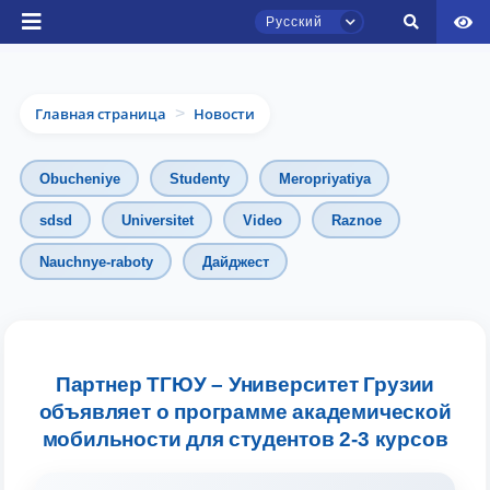
Русский
Главная страница
Новости
>
Obucheniye
Studenty
Meropriyatiya
sdsd
Universitet
Video
Raznoe
Nauchnye-raboty
Дайджест
Чат приёмной комиссии ТГЮУ
Онлайн
Здравствуйте! Добро пожаловать в чат
приёмной комиссии ТГЮУ.
Партнер ТГЮУ – Университет Грузии
объявляет о программе академической
Оставляйте здесь свои обращения по
мобильности для студентов 2-3 курсов
вопросам приёма.