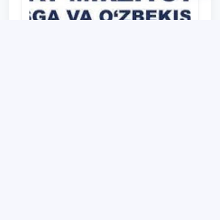
Universitet
Дайджест работ, выполненных в рамках
реализации медиа-плана по доведению
до широкой общественности сути и