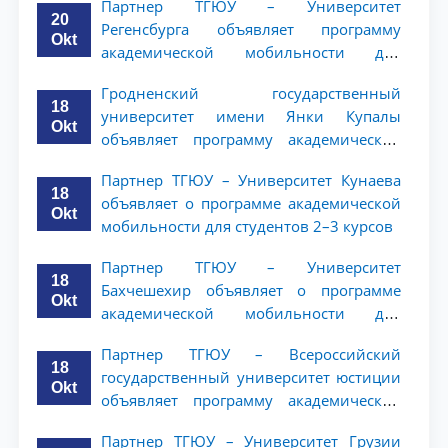
Партнер ТГЮУ – Университет
20
Регенсбурга объявляет программу
Okt
академической мобильности для
студентов 2–3 курсов
Гродненский государственный
18
университет имени Янки Купалы
Okt
объявляет программу академической
мобильности для студентов 2-3 курсов
Партнер ТГЮУ – Университет Кунаева
ТГЮУ
18
объявляет о программе академической
Okt
мобильности для студентов 2–3 курсов
Партнер ТГЮУ – Университет
18
Бахчешехир объявляет о программе
Okt
академической мобильности для
студентов 2-3 курсов
Партнер ТГЮУ – Всероссийский
18
государственный университет юстиции
Okt
объявляет программу академической
мобильности для студентов 2–3 курсов
Партнер ТГЮУ – Университет Грузии
ТГЮУ