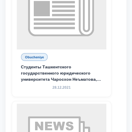
Obucheniye
Студенты Ташкентского
государственного юридического
университета Чаросхон Неъматова,
Севдо Хакимходжаева, Анбарой
28.12.2021
Жумабоева, а также учащийся 1-го
курса академического лицея имени
М.С. Восиковой при ТГЮУ Абдували
Махамадалиев стали стипендиатами
специальной стипендии имени
Хадичи Сулеймановой.