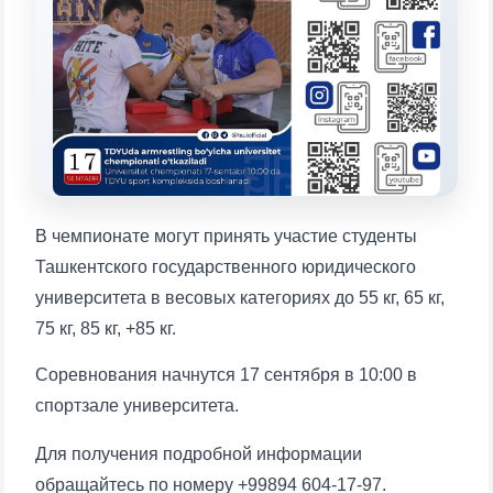
конкретные вопросы:
1. Документы (бакалавр) (5)
2. Документы (магистр) (4)
3. Собеседование (бакалавр) (8)
4. Собеседование (магистр) (5)
5. Стоимость обучения (2)
6. Онлайн-заявки (15)
7. Колл-центр (4)
8. Квота (бакалавриат) (1)
9. Квота (магистратура) (1)
В чемпионате могут принять участие студенты
✉️ Написать администратору
Ташкентского государственного юридического
университета в весовых категориях до 55 кг, 65 кг,
75 кг, 85 кг, +85 кг.
Соревнования начнутся 17 сентября в 10:00 в
спортзале университета.
Для получения подробной информации
обращайтесь по номеру +99894 604-17-97.