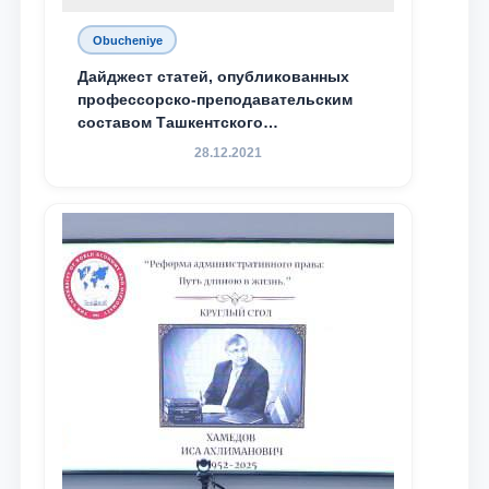
Obucheniye
Дайджест статей, опубликованных
профессорско-преподавательским
составом Ташкентского
государственного юридического
28.12.2021
университета в зарубежных и
местных научных изданиях, с целью
доведения до международного
сообщества результатов реформ и
исследований в сфере
противодействия коррупции