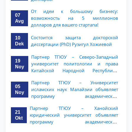
От идеи к большому бизнесу:
07
возможность на 5 миллионов
Avg
долларов для вашего стартапа!
Состоится защита докторской
10
Dek
диссертации (PhD) Рузигул Xoжиевой
Партнер ТГЮУ – Северо-Западный
19
университет политологии и права
Noy
Китайской Народной Республики
(NWUPL) объявляет программу
Партнер ТГЮУ – Университет
академической мобильности для
05
исламских наук Малайзии объявляет
студентов 2–3 курсов
Noy
программу академической
мобильности для студентов 2–3 курсов
Партнер ТГЮУ – Ханойский
ТГЮУ
21
юридический университет объявляет
Okt
программу академической
мобильности для студентов 2–3 курсов