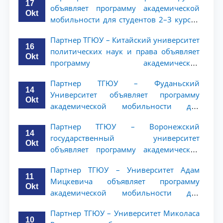
17
объявляет программу академической
Okt
мобильности для студентов 2–3 курсов
ТГЮУ
Партнер ТГЮУ – Китайский университет
16
политических наук и права объявляет
Okt
программу академической
мобильности для студентов 2–3 курсов
Партнер ТГЮУ – Фуданьский
ТГЮУ
14
Университет объявляет программу
Okt
академической мобильности для
студентов 2–3 курсов ТГЮУ
Партнер ТГЮУ – Воронежский
14
государственный университет
Okt
объявляет программу академической
мобильности для студентов 2–3 курсов
Партнер ТГЮУ – Университет Адам
ТГЮУ
11
Мицкевича объявляет программу
Okt
академической мобильности для
студентов 2–3 курсов ТГЮУ
Партнер ТГЮУ – Университет Миколаса
10