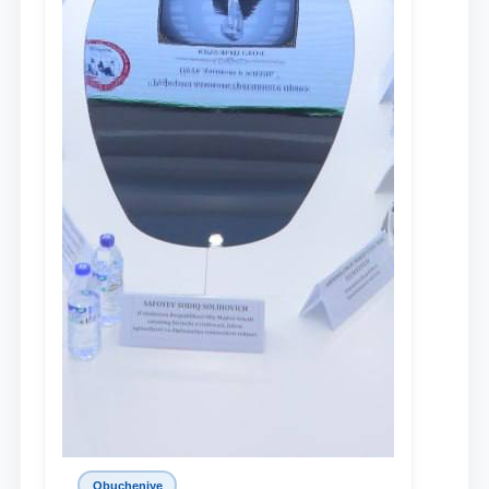
Obucheniye