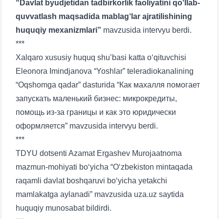
“Davlat byudjetidan tadbirkorlik faoliyatini qo‘llab-
quvvatlash maqsadida mablag‘lar ajratilishining
huquqiy mexanizmlari”
mavzusida intervyu berdi.
***
Xalqaro xususiy huquq shu’basi katta o‘qituvchisi
Eleonora Imindjanova “Yoshlar” teleradiokanalining
“Oqshomga qadar” dasturida “Как махалля помогает
запускать маленький бизнес: микрокредиты,
помощь из-за границы и как это юридически
оформляется” mavzusida intervyu berdi.
***
TDYU dotsenti Azamat Ergashev Murojaatnoma
mazmun-mohiyati bo‘yicha “O‘zbekiston mintaqada
raqamli davlat boshqaruvi bo‘yicha yetakchi
mamlakatga aylanadi” mavzusida uza.uz saytida
huquqiy munosabat bildirdi.
Ваше имя и фамилия