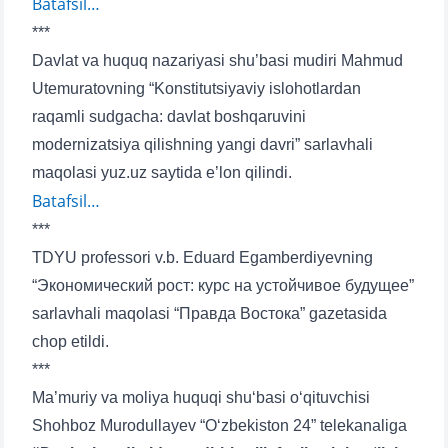
Batafsil…
***
Davlat va huquq nazariyasi shu’basi mudiri Mahmud
Utemuratovning “Konstitutsiyaviy islohotlardan
raqamli sudgacha: davlat boshqaruvini
modernizatsiya qilishning yangi davri” sarlavhali
maqolasi yuz.uz saytida e’lon qilindi.
Batafsil…
***
TDYU professori v.b. Eduard Egamberdiyevning
“Экономический рост: курс на устойчивое будущее”
sarlavhali maqolasi “Правда Востока” gazetasida
chop etildi.
***
Ma’muriy va moliya huquqi shu‘basi o‘qituvchisi
Shohboz Murodullayev “O‘zbekiston 24” telekanaliga