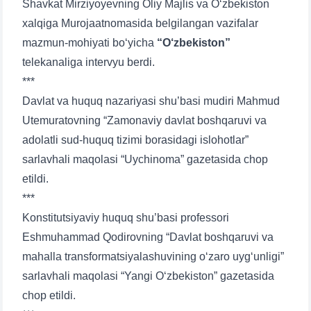
Shavkat Mirziyoyevning Oliy Majlis va O‘zbekiston
xalqiga Murojaatnomasida belgilangan vazifalar
mazmun-mohiyati bo‘yicha
“O‘zbekiston”
telekanaliga intervyu berdi.
***
Davlat va huquq nazariyasi shu’basi mudiri Mahmud
Utemuratovning “Zamonaviy davlat boshqaruvi va
adolatli sud-huquq tizimi borasidagi islohotlar”
sarlavhali maqolasi “Uychinoma” gazetasida chop
etildi.
***
Konstitutsiyaviy huquq shu’basi professori
Eshmuhammad Qodirovning “Davlat boshqaruvi va
mahalla transformatsiyalashuvining o‘zaro uyg‘unligi”
sarlavhali maqolasi “Yangi O‘zbekiston” gazetasida
chop etildi.