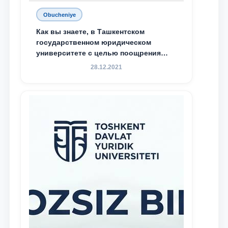
Obucheniye
Как вы знаете, в Ташкентском
государственном юридическом
университете с целью поощрения
талантливых, активных и
28.12.2021
инициативных студентов,
демонстрирующих свои знания и
навыки в деятельности Юридической
клиники, внедрена новая инициатива
— стипендия Юридической клиники.