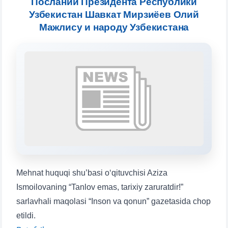
Послании Президента Республики
Узбекистан Шавкат Мирзиёев Олий
Выберите тему — затем появятся
Мажлису и народу Узбекистана
конкретные вопросы:
1. Документы (бакалавр) (5)
2. Документы (магистр) (4)
3. Собеседование (бакалавр) (8)
4. Собеседование (магистр) (5)
5. Стоимость обучения (2)
6. Онлайн-заявки (15)
7. Колл-центр (4)
8. Квота (бакалавриат) (1)
9. Квота (магистратура) (1)
✉️ Написать администратору
Mehnat huquqi shu’basi o‘qituvchisi Aziza
Ismoilovaning “Tanlov emas, tarixiy zaruratdir!”
sarlavhali maqolasi “Inson va qonun” gazetasida chop
etildi.