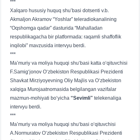
***
Xalqaro hususiy huquq shu’basi dotsenti v.b.
Ваш номер телефона
Akmaljon Akramov “Yoshlar” teleradiokanalining
“Oqshomga qadar” dasturida “Mahalladan
Почта
respublikagacha bir platformada: raqamli shaffoflik
inqilobi” mavzusida intervyu berdi.
отправить
***
Ma’muriy va moliya huquqi shu‘basi katta o‘qituvchisi
F.Samig‘jonov O‘zbekiston Respublikasi Prezidenti
Shavkat Mirziyoyevning Oliy Majlis va O‘zbekiston
xalqiga Murojaatnomasida belgilangan vazifalar
mazmun-mohiyati bo‘yicha
“Sevimli”
telekenaliga
intervyu berdi.
***
Ma’muriy va moliya huquqi shu‘basi o‘qituvchisi
A.Normuratov O‘zbekiston Respublikasi Prezidenti