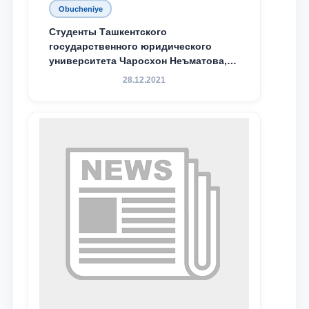
Obucheniye
Студенты Ташкентского
государственного юридического
университета Чаросхон Неъматова,
Севдо Хакимходжаева, Анбарой
28.12.2021
Жумабоева, а также учащийся 1-го
курса академического лицея имени
М.С. Восиковой при ТГЮУ Абдували
Махамадалиев стали стипендиатами
специальной стипендии имени
Хадичи Сулеймановой.