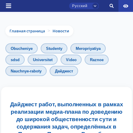
Русский
Главная страница
Новости
>
Obucheniye
Studenty
Meropriyatiya
sdsd
Universitet
Video
Raznoe
Nauchnye-raboty
Дайджест
Чат приёмной комиссии ТГЮУ
Онлайн
Здравствуйте! Добро пожаловать в чат
Дайджест работ, выполненных в рамках
приёмной комиссии ТГЮУ.
реализации медиа-плана по доведению
до широкой общественности сути и
Оставляйте здесь свои обращения по
содержания задач, определённых в
вопросам приёма.