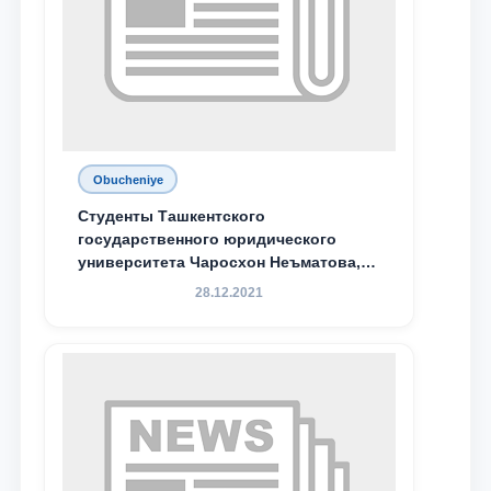
Obucheniye
Студенты Ташкентского
государственного юридического
университета Чаросхон Неъматова,
Севдо Хакимходжаева, Анбарой
28.12.2021
Жумабоева, а также учащийся 1-го
курса академического лицея имени
М.С. Восиковой при ТГЮУ Абдували
Махамадалиев стали стипендиатами
специальной стипендии имени
Хадичи Сулеймановой.