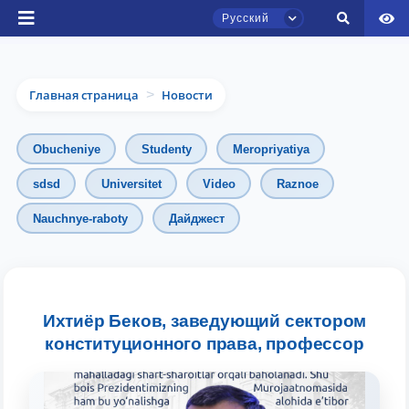
Русский
Главная страница
Новости
>
Obucheniye
Studenty
Meropriyatiya
sdsd
Universitet
Video
Raznoe
Чат приёмной комиссии ТГЮУ
Nauchnye-raboty
Дайджест
Онлайн
Здравствуйте! Добро пожаловать в чат
приёмной комиссии ТГЮУ.
Ихтиёр Беков, заведующий сектором
Оставляйте здесь свои обращения по
конституционного права, профессор
вопросам приёма.
Выберите тему — затем появятся