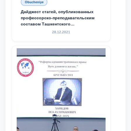
Obucheniye
Дайджест статей, опубликованных
профессорско-преподавательским
составом Ташкентского
государственного юридического
28.12.2021
университета в зарубежных и
местных научных изданиях, с целью
доведения до международного
сообщества результатов реформ и
исследований в сфере
противодействия коррупции