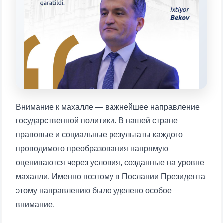
конкретные вопросы:
1. Документы (бакалавр) (5)
2. Документы (магистр) (4)
3. Собеседование (бакалавр) (8)
4. Собеседование (магистр) (5)
5. Стоимость обучения (2)
6. Онлайн-заявки (15)
7. Колл-центр (4)
8. Квота (бакалавриат) (1)
9. Квота (магистратура) (1)
Внимание к махалле — важнейшее направление
✉️ Написать администратору
государственной политики. В нашей стране
правовые и социальные результаты каждого
проводимого преобразования напрямую
оцениваются через условия, созданные на уровне
махалли. Именно поэтому в Послании Президента
этому направлению было уделено особое
внимание.