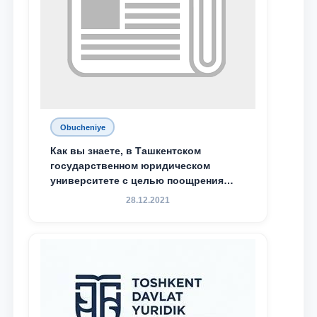
Obucheniye
Как вы знаете, в Ташкентском
государственном юридическом
университете с целью поощрения
талантливых, активных и
28.12.2021
инициативных студентов,
демонстрирующих свои знания и
навыки в деятельности Юридической
клиники, внедрена новая инициатива
— стипендия Юридической клиники.