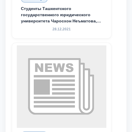
Студенты Ташкентского
государственного юридического
университета Чаросхон Неъматова,
Севдо Хакимходжаева, Анбарой
28.12.2021
Жумабоева, а также учащийся 1-го
курса академического лицея имени
М.С. Восиковой при ТГЮУ Абдували
Махамадалиев стали стипендиатами
специальной стипендии имени
Хадичи Сулеймановой.