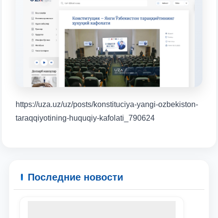
конкретные вопросы:
1. Документы (бакалавр) (5)
2. Документы (магистр) (4)
3. Собеседование (бакалавр) (8)
4. Собеседование (магистр) (5)
5. Стоимость обучения (2)
6. Онлайн-заявки (15)
7. Колл-центр (4)
8. Квота (бакалавриат) (1)
9. Квота (магистратура) (1)
https://uza.uz/uz/posts/konstituciya-yangi-ozbekiston-
✉️ Написать администратору
taraqqiyotining-huquqiy-kafolati_790624
Последние новости