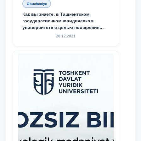
Obucheniye
Как вы знаете, в Ташкентском
государственном юридическом
университете с целью поощрения
талантливых, активных и
28.12.2021
инициативных студентов,
демонстрирующих свои знания и
навыки в деятельности Юридической
клиники, внедрена новая инициатива
— стипендия Юридической клиники.