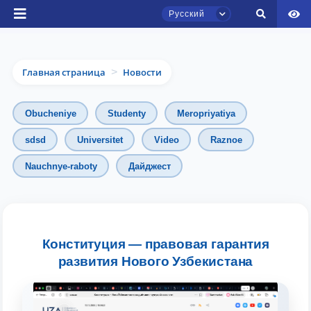
Русский
Главная страница
Новости
>
Obucheniye
Studenty
Meropriyatiya
sdsd
Universitet
Video
Raznoe
Чат приёмной комиссии ТГЮУ
Nauchnye-raboty
Дайджест
Онлайн
Здравствуйте! Добро пожаловать в чат
приёмной комиссии ТГЮУ.
Конституция — правовая гарантия
Оставляйте здесь свои обращения по
развития Нового Узбекистана
вопросам приёма.
Выберите тему — затем появятся