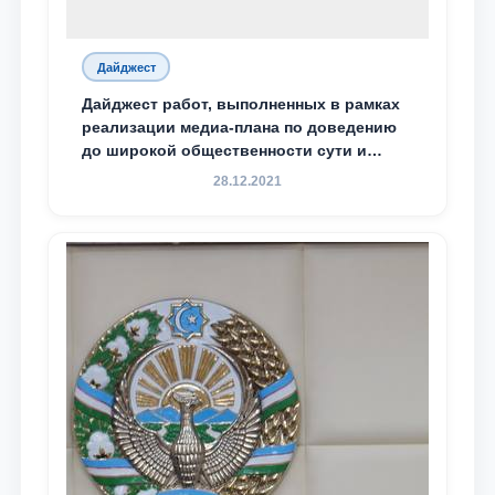
Дайджест
Дайджест работ, выполненных в рамках
реализации медиа-плана по доведению
до широкой общественности сути и
содержания задач, определённых в
28.12.2021
Послании Президента Республики
Узбекистан Шавкат Мирзиёев Олий
Мажлису и народу Узбекистана