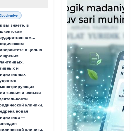
Obucheniye
к вы знаете, в
шкентском
сударственном
ридическом
иверситете с целью
оощрения
лантливых,
тивных и
нициативных
удентов,
емонстрирующих
ои знания и навыки
деятельности
идической клиники,
едрена новая
ициатива —
ипендия
идической клиники.