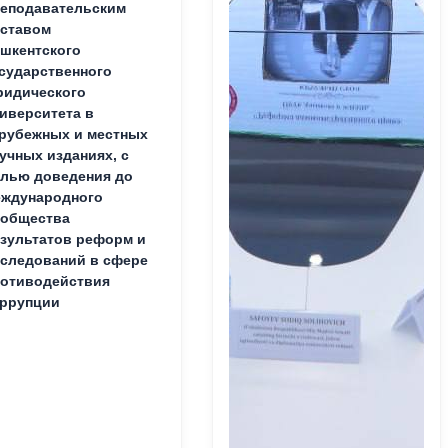
еподавательским
ставом
шкентского
сударственного
идического
иверситета в
рубежных и местных
учных изданиях, с
лью доведения до
ждународного
ообщества
зультатов реформ и
следований в сфере
отиводействия
ррупции