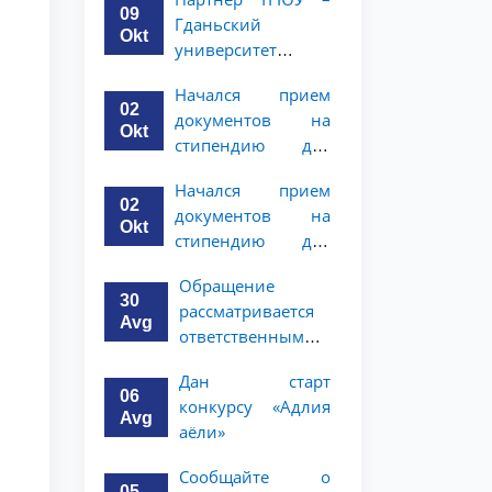
программе
студентов 2–3
09
Гданьский
академической
курсов
Okt
университет
мобильности для
объявляет
студентов 2–3
Начался прием
программу
курсов
02
документов на
академической
Okt
стипендию для
мобильности для
магистерской
студентов 2–3
Начался прием
программы по
курсов ТГЮУ
02
документов на
праву и
Okt
стипендию для
политическим
магистерской
наукам в
Обращение
программы по
Университете
30
рассматривается
праву и
Нагоя
Avg
ответственными
политическим
лицами
наукам в
Дан старт
университета
Университете
06
конкурсу «Адлия
Нагоя
Avg
аёли»
Сообщайте о
05