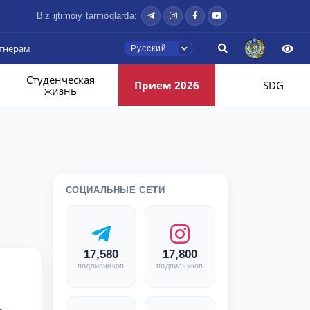
Biz ijtimoiy tarmoqlarda:
тнерам
Русский
Студенческая
Прием 2026
SDG
жизнь
СОЦИАЛЬНЫЕ СЕТИ
17,580
17,800
подписчиков
подписчиков