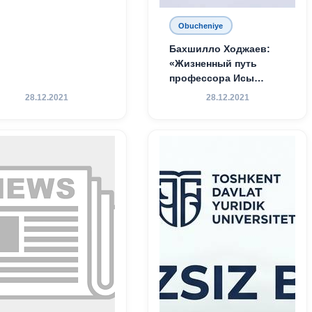
Obucheniye
Бахшилло Ходжаев:
«Жизненный путь
профессора Исы
Хамедова — яркий
28.12.2021
28.12.2021
пример беззаветного
служения науке,
Родине и воспитанию
молодого поколения»