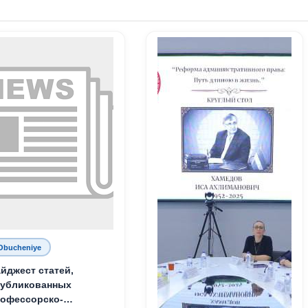
Obucheniye
йджест статей,
публикованных
офессорско-