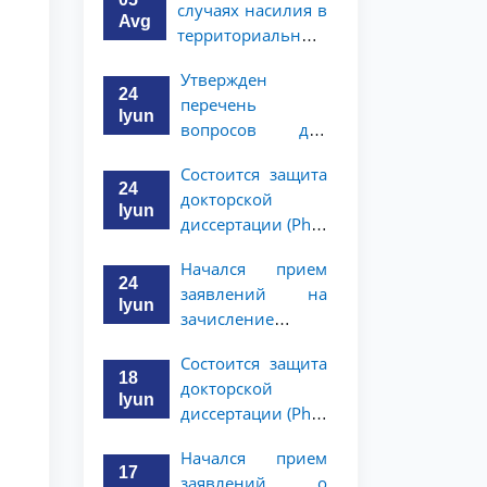
случаях насилия в
Avg
территориальные
подразделения
Утвержден
Национального
24
перечень
агентства
Iyun
вопросов для
социальной
индивидуального
защиты
Состоится защита
собеседования с
24
докторской
выпускниками
Iyun
диссертации (PhD)
академического
Хушнуда
лицея при ТГЮУ,
Начался прием
Мадримова
получившими
24
заявлений на
рекомендации
Iyun
зачисление
выпускников
Состоится защита
академического
18
докторской
лицея, имеющих
Iyun
диссертации (PhD)
рекомендации на
Жалолиддина
обучение в
Начался прием
Рахмонова
бакалавриате
17
заявлений о