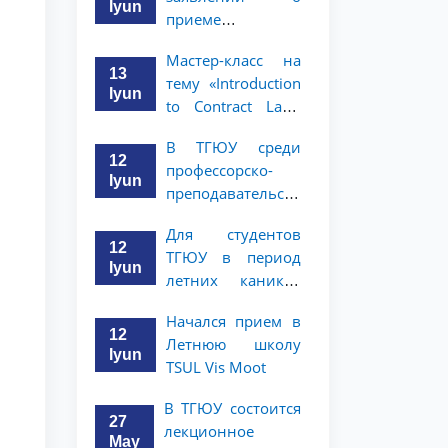
ТГЮУ
Iyun
приеме
иностранных
Мастер-класс на
граждан в
13
тему «Introduction
бакалавриат и
Iyun
to Contract Law»
магистратуру
проведет
ТГЮУ
В ТГЮУ среди
Кристофер Сайкс
12
профессорско-
Iyun
преподавательского
состава и
Для студентов
сотрудников
12
ТГЮУ в период
будет
Iyun
летних каникул
организован
объявлен конкурс
конкурс «Зукко
Начался прием в
пропаганды
китобхон»
12
Летнюю школу
«Молодежь —
Iyun
TSUL Vis Moot
юристы»
В ТГЮУ состоится
27
лекционное
May
Здравствуйте! Добро пожаловать в