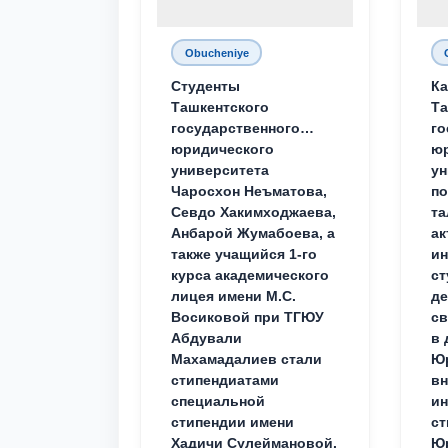
Obucheniye
Студенты
Ка
Ташкентского
Та
государственного
го
юридического
ю
университета
ун
Чаросхон Неъматова,
п
Севдо Хакимходжаева,
та
Анбарой Жумабоева, а
ак
также учащийся 1-го
и
курса академического
ст
лицея имени М.С.
д
Восиковой при ТГЮУ
св
Абдували
в 
Махамадалиев стали
Юр
стипендиатами
вн
специальной
ин
стипендии имени
ст
Хадичи Сулеймановой.
Юр