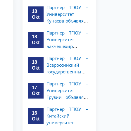
имени Янки
студентов 2–3
Партнер ТГЮУ –
Купалы объявляет
курсов
18
Университет
программу
Okt
Кунаева объявляет
академической
о программе
мобильности для
Партнер ТГЮУ –
академической
студентов 2-3
18
Университет
мобильности для
курсов ТГЮУ
Okt
Бахчешехир
студентов 2–3
объявляет о
курсов
Партнер ТГЮУ –
программе
18
Всероссийский
академической
Okt
государственный
мобильности для
университет
студентов 2-3
Партнер ТГЮУ –
юстиции
курсов
17
Университет
объявляет
Okt
Грузии объявляет
программу
программу
академической
Партнер ТГЮУ –
академической
мобильности для
16
Китайский
мобильности для
студентов 2–3
Okt
университет
студентов 2–3
курсов ТГЮУ
политических наук
курсов ТГЮУ