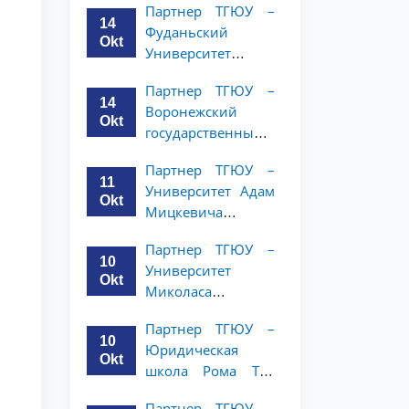
Партнер ТГЮУ –
и права объявляет
14
Фуданьский
программу
Okt
Университет
академической
объявляет
мобильности для
Партнер ТГЮУ –
программу
студентов 2–3
14
Воронежский
академической
курсов ТГЮУ
Okt
государственный
мобильности для
университет
студентов 2–3
Партнер ТГЮУ –
объявляет
курсов ТГЮУ
11
Университет Адам
программу
Okt
Мицкевича
академической
объявляет
мобильности для
Партнер ТГЮУ –
программу
студентов 2–3
10
Университет
академической
курсов ТГЮУ
Okt
Миколаса
мобильности для
Ромериса
студентов 2–3
Партнер ТГЮУ –
объявляет
курсов ТГЮУ
10
Юридическая
программу
Okt
школа Рома Тре
академической
объявляет о
мобильности для
Партнер ТГЮУ –