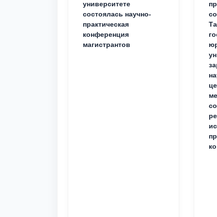
университете
пр
состоялась научно-
со
практическая
Та
конференция
го
магистрантов
юр
ун
за
на
це
ме
с
ре
ис
пр
ко