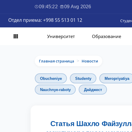
09:45:24
·
09 Avg 2026
Отдел приема: +998 55 513 01 12
Студе
Университет
Образование
Главная страница
Новости
>
Obucheniye
Studenty
Meropriyatiya
Nauchnye-raboty
Дайджест
Статья Шахло Файзулл